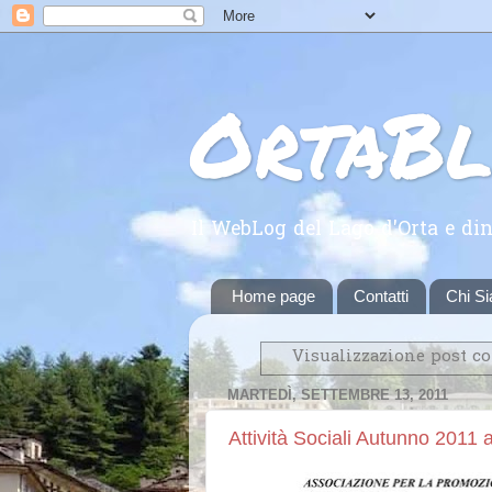
OrtaB
Il WebLog del Lago d'Orta e din
Home page
Contatti
Chi S
Visualizzazione post c
MARTEDÌ, SETTEMBRE 13, 2011
Attività Sociali Autunno 2011