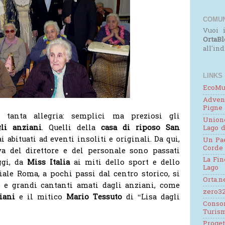
COMUN
Vuoi i
OrtaBl
all'in
LINKS
EcoMu
Adven
Pigne
 tanta allegria: semplici ma preziosi gli
Unione
li anziani
. Quelli della
casa di riposo San
Lago d
abituati ad eventi insoliti e originali. Da qui,
Un Pae
Corde
iva del direttore e del personale sono passati
La Fin
ggi, da
Miss Italia
ai miti dello sport e dello
Lago
Viale Roma, a pochi passi dal centro storico, si
Orta.n
o e grandi cantanti amati dagli anziani, come
zero32
viani
e il mitico
Mario Tessuto
di “Lisa dagli
Consor
Turis
Proge