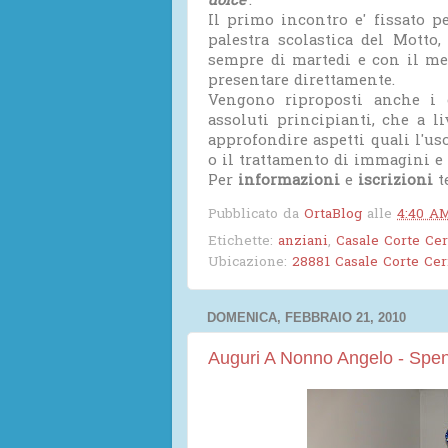
dolce
'.
Il primo incontro e' fissato p
palestra scolastica del Motto,
sempre di martedi e con il med
presentare direttamente.
Vengono riproposti anche i c
assoluti principianti, che a li
approfondire aspetti quali l'uso
o il trattamento di immagini e 
Per
informazioni
e
iscrizioni
t
Pubblicato da
OrtaBlog
alle
4:40 A
Etichette:
anziani
,
Casale Corte Cer
Ubicazione:
28881 Casale Corte Cerr
DOMENICA, FEBBRAIO 21, 2010
Auguri A Nonno Angelo - Spe