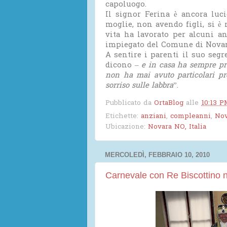
capoluogo.
Il signor Ferina è ancora luc
moglie, non avendo figli, si è r
vita ha lavorato per alcuni a
impiegato del Comune di Novar
A sentire i parenti il suo segr
dicono –
e in casa ha sempre pr
non ha mai avuto particolari pr
sorriso sulle labbra
”.
Pubblicato da
OrtaBlog
alle
10:13 P
Etichette:
anziani
,
compleanni
,
Nov
Ubicazione:
Novara NO, Italia
MERCOLEDÌ, FEBBRAIO 10, 2010
Carnevale con Re Biscottino n