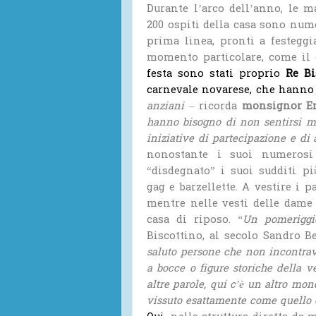
Durante l’arco dell’anno, le m
200 ospiti della casa sono num
prima linea, pronti a festegg
momento particolare, come il 
festa sono stati proprio
Re Bi
carnevale novarese, che hanno d
anziani
– ricorda
monsignor Er
hanno bisogno di non sentirsi ma
iniziative di partecipazione e d
nonostante i suoi numerosi
“disdegnato” i suoi sudditi p
gag e barzellette. A vestire i 
mentre nelle vesti delle dame 
casa di riposo.
“Un pomeriggi
Biscottino, al secolo Sandro B
saluto persone che non incontra
a bocce o figure storiche della v
altre parole, qui c’è un altro mo
vissuto esattamente come quello c