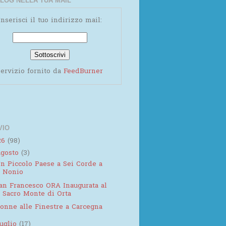
LOG NELLA TUA MAIL
Inserisci il tuo indirizzo mail:
ervizio fornito da
FeedBurner
VIO
26
(98)
agosto
(3)
n Piccolo Paese a Sei Corde a
Nonio
an Francesco ORA Inaugurata al
Sacro Monte di Orta
onne alle Finestre a Carcegna
luglio
(17)