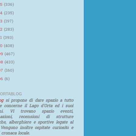
15
(336)
14
(235)
13
(197)
12
(283)
11
(393)
10
(408)
09
(467)
08
(433)
07
(160)
06
(6)
 ORTABLOG
log
si propone di dare spazio a tutto
e concerne il Lago d'Orta ed i suoi
rni. Vi trovano spazio eventi,
mazioni, recensioni di strutture
iche, alberghiere e sportive legate al
 Vengono inoltre ospitate curiosità e
i cronaca locale.