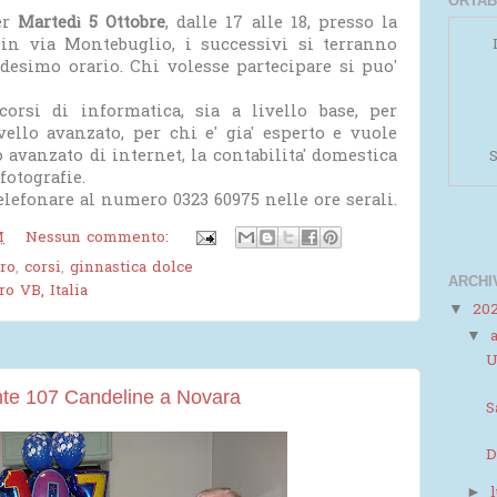
ORTAB
er
Martedì 5 Ottobre
, dalle 17 alle 18, presso la
 in via Montebuglio, i successivi si terranno
esimo orario. Chi volesse partecipare si puo'
orsi di informatica, sia a livello base, per
vello avanzato, per chi e' gia' esperto e vuole
 avanzato di internet, la contabilita' domestica
S
fotografie.
elefonare al numero 0323 60975 nelle ore serali.
M
Nessun commento:
ro
,
corsi
,
ginnastica dolce
ARCHI
o VB, Italia
20
▼
▼
Powered by
Helplogger
U
nte 107 Candeline a Novara
S
D
►