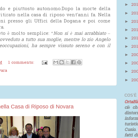
20
►
ido e piuttosto autonomo.Dopo la morte della
20
►
itirato nella casa di riposo vent'anni fa. Nella
nni presso gli Uffici della Dogana e poi come
20
►
a.
20
►
eto è molto semplice: “
Non si è mai arrabbiato
–
20
►
ovveduto a tutto sua moglie, mentre lo zio Angelo
eoccupazioni, ha sempre vissuto sereno e con il
20
►
20
►
M
1 commento:
20
►
ara
20
►
20
►
COS'È
OrtaB
ella Casa di Riposo di Novara
ciò ch
dinto
infor
turist
Cusio.
fatti d