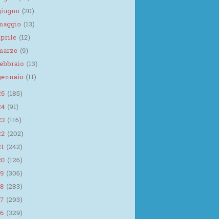
giugno
(20)
maggio
(13)
aprile
(12)
marzo
(9)
febbraio
(13)
gennaio
(11)
25
(185)
24
(91)
23
(116)
22
(202)
21
(242)
20
(126)
19
(306)
18
(283)
17
(293)
16
(329)