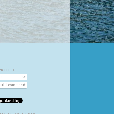
NGI FEED
st
tti i commenti