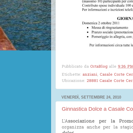
Pubblicato da
OrtaBlog
alle
9:36 P
Etichette:
anziani
,
Casale Corte Cer
Ubicazione:
28881 Casale Corte Cerr
VENERDÌ, SETTEMBRE 24, 2010
Ginnastica Dolce a Casale Co
L'A
ssociazione per la Promo
organizza anche per la stagi