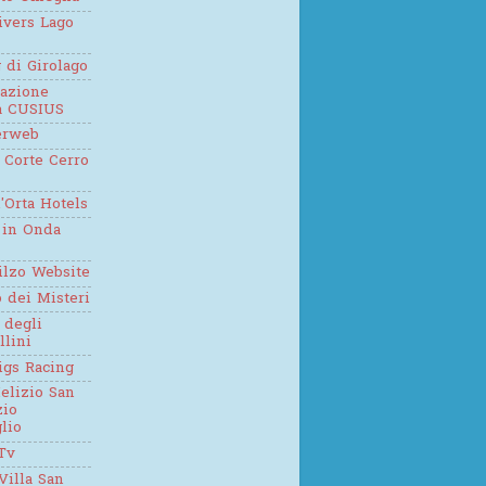
ivers Lago
g di Girolago
iazione
ca CUSIUS
erweb
 Corte Cerro
'Orta Hotels
 in Onda
ilzo Website
o dei Misteri
 degli
llini
igs Racing
elizio San
zio
lio
Tv
Villa San