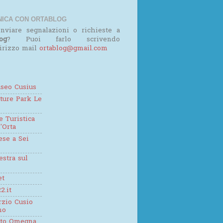
ICA CON ORTABLOG
nviare segnalazioni o richieste a
og
? Puoi farlo scrivendo
dirizzo mail
ortablog@gmail.com
seo Cusius
ture Park Le
 Turistica
'Orta
se a Sei
estra sul
et
2.it
zio Cusio
mo
tto Omegna