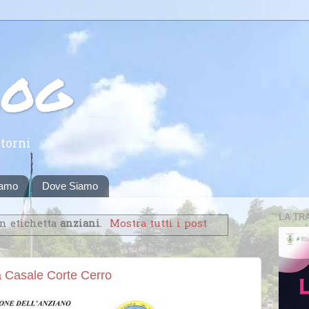
log
torni
iamo
Dove Siamo
LA TR
on etichetta
anziani
.
Mostra tutti i post
 a Casale Corte Cerro