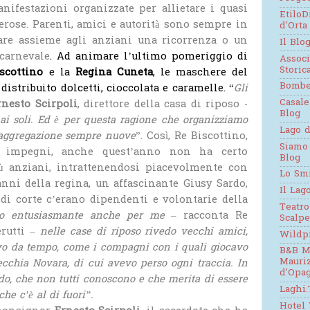
anifestazioni organizzate per allietare i quasi
EtiloD
erose. Parenti, amici e autorità sono sempre in
d'Orta
iare assieme agli anziani una ricorrenza o un
Il Blo
carnevale
. Ad animare l’ultimo pomeriggio di
Assoc
Stori
scottino
e la
Regina Cuneta
, le maschere del
Bomb
istribuito dolcetti, cioccolata e caramelle. “
Gli
Casale
nesto Scirpoli
, direttore della casa di riposo -
Blog
i soli. Ed è per questa ragione che organizziamo
Lago d
i aggregazione sempre nuove
”. Così, Re Biscottino,
Siamo
 impegni, anche quest’anno non ha certo
Blog
iù anziani, intrattenendosi piacevolmente con
Lo Sm
panni della regina, un affascinante Giusy Sardo,
Il Lag
di corte c’erano dipendenti e volontarie della
Teatro
o entusiasmante anche per me
– racconta Re
Scalpe
erutti –
nelle case di riposo rivedo vecchi amici,
Wildp
vo da tempo, come i compagni con i quali giocavo
B&B M
Mauri
ecchia Novara, di cui avevo perso ogni traccia. In
d'Opag
ndo, che non tutti conoscono e che merita di essere
Laghi.
he c’è al di fuori”.
Hotel 