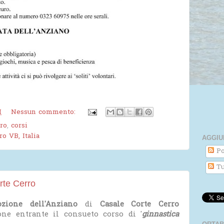
M
Nessun commento:
ro
,
corsi
o VB, Italia
AGGIU
Po
Tu
rte Cerro
zione dell'Anziano
di
Casale Corte Cerro
one entrante il consueto corso di '
ginnastica