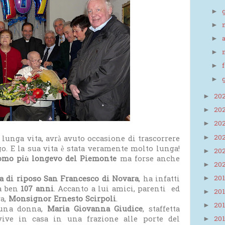
►
►
►
►
►
►
20
►
20
►
20
►
20
►
lunga vita, avrà avuto occasione di trascorrere
o. E la sua vita è stata veramente molto lunga!
20
►
omo più longevo del Piemonte
ma forse anche
20
►
20
a di riposo San Francesco di Novara
, ha infatti
►
na ben
107 anni
. Accanto a lui amici, parenti ed
20
►
ra,
Monsignor Ernesto Scirpoli
.
20
►
 una donna,
Maria Giovanna Giudice
, staffetta
vive in casa in una frazione alle porte del
20
►