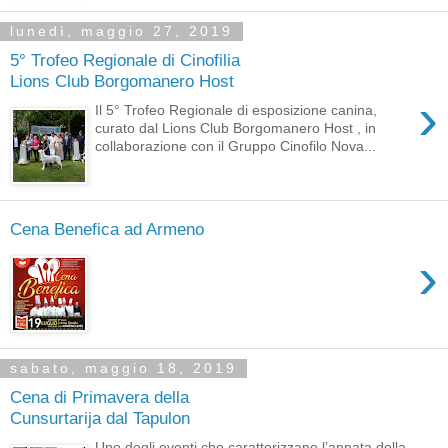
lunedì, maggio 27, 2019
5° Trofeo Regionale di Cinofilia
Lions Club Borgomanero Host
›
Il 5° Trofeo Regionale di esposizione canina,
curato dal Lions Club Borgomanero Host , in
collaborazione con il Gruppo Cinofilo Nova...
Cena Benefica ad Armeno
›
sabato, maggio 18, 2019
Cena di Primavera della
Cunsurtarija dal Tapulon
Uno degli eventi che caratterizzano l’annata della