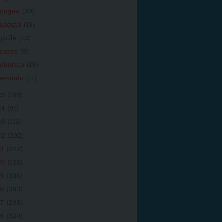
giugno
(20)
maggio
(13)
aprile
(12)
marzo
(9)
febbraio
(13)
gennaio
(11)
25
(185)
24
(91)
23
(116)
22
(202)
21
(242)
20
(126)
19
(306)
18
(283)
17
(293)
16
(329)