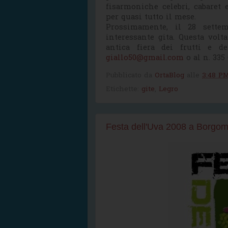
fisarmoniche celebri, cabaret 
per quasi tutto il mese.
Prossimamente, il 28 sette
interessante gita. Questa volt
antica fiera dei frutti e de
giallo50@gmail.com
o al n. 335 
Pubblicato da
OrtaBlog
alle
3:48 P
Etichette:
gite
,
Legro
Festa dell'Uva 2008 a Borgo