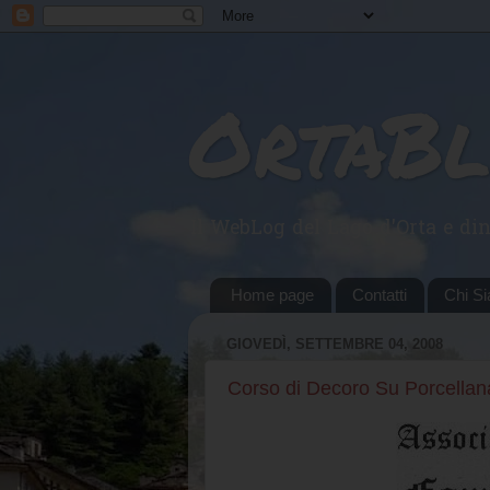
OrtaB
Il WebLog del Lago d'Orta e din
Home page
Contatti
Chi S
GIOVEDÌ, SETTEMBRE 04, 2008
Corso di Decoro Su Porcellana