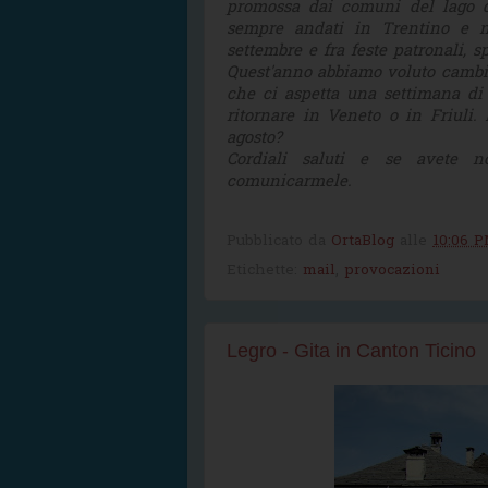
promossa dai comuni del lago d'
sempre andati in Trentino e n
settembre e fra feste patronali, s
Quest'anno abbiamo voluto cambi
che ci aspetta una settimana di
ritornare in Veneto o in Friuli.
agosto?
Cordiali saluti e se avete n
comunicarmele.
Pubblicato da
OrtaBlog
alle
10:06 
Etichette:
mail
,
provocazioni
Legro - Gita in Canton Ticino