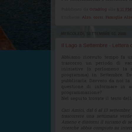
Pubblicato da
OrtaBlog
alle
6:11 PM
Etichette:
Alzo
,
corsi
,
Famiglia Alz
MERCOLEDÌ, SETTEMBRE 03, 2008
Il Lago a Settembre - Lettera d
Abbiamo ricevuto tempo fa un
trascorso un periodo di va
iniziative (o perlomeno la
programma) in Settembre. Es
pubblicarla. Davvero da noi la
questione di informare in an
programmazione?
Nel seguito trovate il testo de
Cari Amici, dal 6 al 13 settembre 
trascorrere una settimana verd
Ameno e dintorni il turismo di se
ricerche abbia compiuto su intern