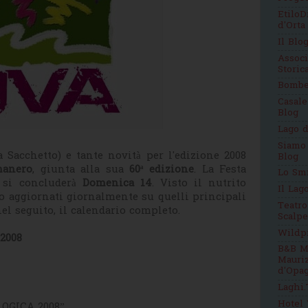
EtiloD
d'Orta
Il Blo
Assoc
Stori
Bomb
Casale
Blog
Lago d
Siamo
Sacchetto) e tante novità per l'edizione 2008
Blog
manero
, giunta alla sua
60ª edizione
. La Festa
Lo Sm
si concluderà
Domenica 14
. Visto il nutrito
Il Lag
 aggiornati giornalmente su quelli principali
Teatro
l seguito, il calendario completo.
Scalpe
Wildp
2008
B&B M
Mauri
d'Opag
Laghi.
Hotel 
LOGICA 2008”