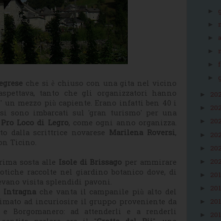
►
►
►
►
►
►
egrese
che si è chiuso con una gita nel vicino
aspettava, tanto che gli organizzatori hanno
20
►
' un mezzo più capiente. Erano infatti ben 40 i
20
►
 si sono imbarcati sul 'gran turismo' per una
20
►
a
Pro Loco di Legro
, come ogni anno organizza.
o dalla scrittrice novarese
Marilena Roversi
,
20
►
on Ticino.
20
►
20
rima sosta alle
Isole
di
Brissago
per ammirare
►
sotiche raccolte nel giardino botanico dove, di
20
►
acevano visita splendidi pavoni.
20
►
i
Intragna
che vanta il campanile più alto del
imato ad incuriosire il gruppo proveniente da
20
►
 e Borgomanero: ad attenderli e a renderli
20
►