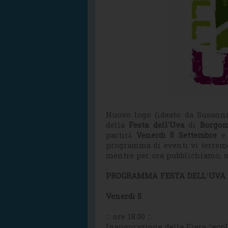
Nuovo logo (ideato da Susanna 
della
Festa dell'Uva
di
Borgo
partirà
Venerdì 5 Settembre
e 
programma di eventi vi terremo
mentre per ora pubblichiamo, ne
PROGRAMMA FESTA DELL’UVA 
Venerdì 5
.:: ore 18.00 ::.
Inaugurazione della Fiera “eco