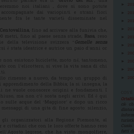
sentito parlare era il "
Grotto del Rii
", una
20
►
iameremmo noi italiani , dove si sono potute
e accompagnate dai variopinti e strani fiori
20
►
mente fra le tante varietà disseminate nel
20
►
20
►
 Centovallina
, fino ad arrivare alla funivia che,
900 metri, fino al paese senza strade,
Rasa
, reso
20
►
ie della televisione svizzera “
Gemelle senza
20
►
si è stata ideatrice e autrice un paio d’anni or
20
►
e non esistono biciclette, moto né, tantomeno,
20
►
to con l’elicottero, si vive la vita sana di chi
20
►
tà.
20
ello rimesso a nuovo, da tempo un gruppo di
►
i apprendimento della Bibbia; la si insegna, la
chi ne vuole conoscere origini e fondamenti. I
COS'È
iuso, ma non c’è sosta negli arrivi. Ed è qui
OrtaB
lo sulle acque del ‘Maggiore’ e dopo un ricco
ciò ch
i messaggi di una gita di fine agosto: silenzio,
dinto
infor
 gli organizzatori alla Regione Piemonte, al
turist
 e cittadini che con le loro offerte hanno reso
Cusio.
fatti d
ell’Agosto legrese, che ha visto mongolfiere,