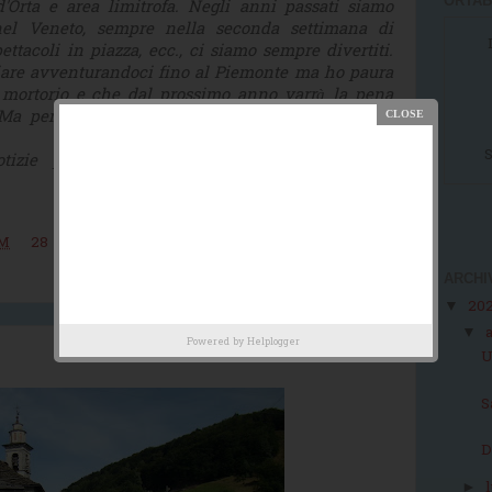
ORTAB
Orta e area limitrofa. Negli anni passati siamo
el Veneto, sempre nella seconda settimana di
pettacoli in piazza, ecc., ci siamo sempre divertiti.
are avventurandoci fino al Piemonte ma ho paura
 mortorio e che dal prossimo anno varrà la pena
 Ma perché da voi il turismo vale solo fino al 31
S
otizie più aggiornate delle mie vi prego di
PM
28 commenti:
ARCHI
20
▼
▼
Powered by
Helplogger
U
S
D
►