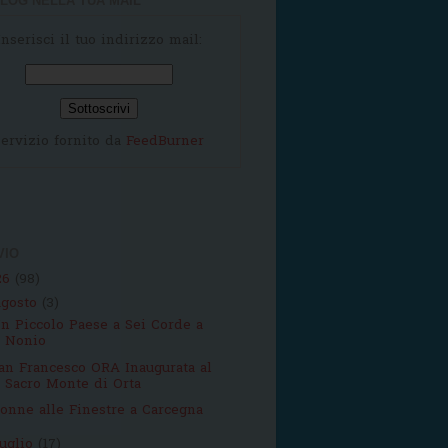
LOG NELLA TUA MAIL
Inserisci il tuo indirizzo mail:
ervizio fornito da
FeedBurner
VIO
26
(98)
agosto
(3)
n Piccolo Paese a Sei Corde a
Nonio
an Francesco ORA Inaugurata al
Sacro Monte di Orta
onne alle Finestre a Carcegna
luglio
(17)