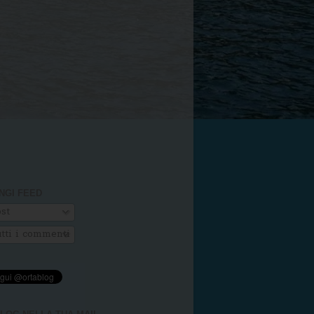
NGI FEED
st
tti i commenti