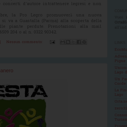
e concerti d’autore intrattenere legresi e non
COMUN
mbre, la Pro Legro promuoverà una nuova
Vuoi i
a si va a Guastalla (Parma) alla scoperta della
OrtaBl
lle piante perdute. Prenotazioni alla mail
all'in
6509 204 o al n. 0322 90342.
M
Nessun commento:
LINKS
EcoMu
Adven
Pigne
Unione
manero
Lago d
Un Pae
Corde
La Fin
Lago
Orta.n
zero32
Consor
Turis
Proge