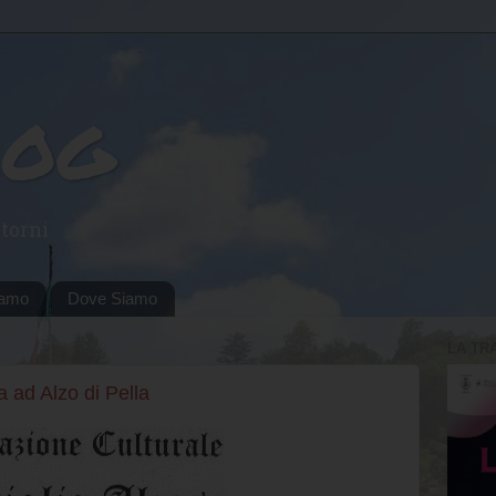
log
torni
iamo
Dove Siamo
LA TR
 ad Alzo di Pella