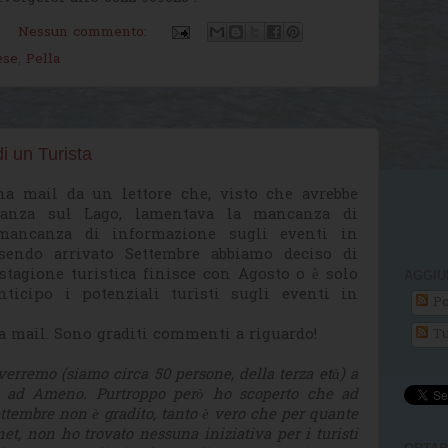
Nessun commento:
ese
,
Pella
i un Turista
a mail da un lettore che, visto che avrebbe
canza sul Lago, lamentava la mancanza di
 mancanza di informazione sugli eventi in
sendo arrivato Settembre abbiamo deciso di
 stagione turistica finisce con Agosto o è solo
AGGIU
ticipo i potenziali turisti sugli eventi in
Po
lla mail. Sono graditi commenti a riguardo!
Tu
verremo (siamo circa 50 persone, della terza età) a
e ad Ameno. Purtroppo però ho scoperto che ad
ttembre non è gradito, tanto è vero che per quante
et, non ho trovato nessuna iniziativa per i turisti