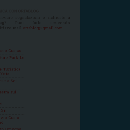
ICA CON ORTABLOG
nviare segnalazioni o richieste a
og
? Puoi farlo scrivendo
dirizzo mail
ortablog@gmail.com
seo Cusius
ture Park Le
 Turistica
'Orta
se a Sei
estra sul
et
2.it
zio Cusio
mo
tto Omegna