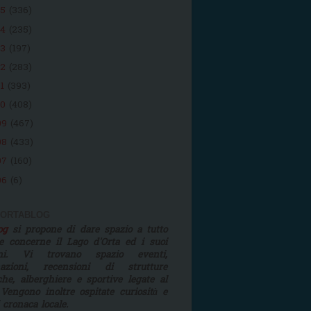
15
(336)
14
(235)
13
(197)
12
(283)
11
(393)
10
(408)
09
(467)
08
(433)
07
(160)
06
(6)
 ORTABLOG
log
si propone di dare spazio a tutto
e concerne il Lago d'Orta ed i suoi
rni. Vi trovano spazio eventi,
mazioni, recensioni di strutture
iche, alberghiere e sportive legate al
 Vengono inoltre ospitate curiosità e
i cronaca locale.