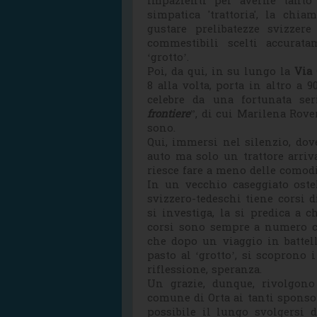
impazienti per averne tanto 
simpatica 'trattoria', la ch
gustare prelibatezze svizzer
commestibili scelti accurata
‘grotto’.
Poi, da qui, in su lungo la
Via
8 alla volta, porta in altro a 
celebre da una fortunata ser
frontiere
”, di cui Marilena Rover
sono.
Qui, immersi nel silenzio, dov
auto ma solo un trattore arriva
riesce fare a meno delle comodi
In un vecchio caseggiato ost
svizzero-tedeschi tiene corsi d
si investiga, la si predica a 
corsi sono sempre a numero ch
che dopo un viaggio in battel
pasto al ‘grotto’, si scoprono 
riflessione, speranza.
Un grazie, dunque, rivolgono
comune di Orta ai tanti sponsor
possibile il lungo svolgersi d