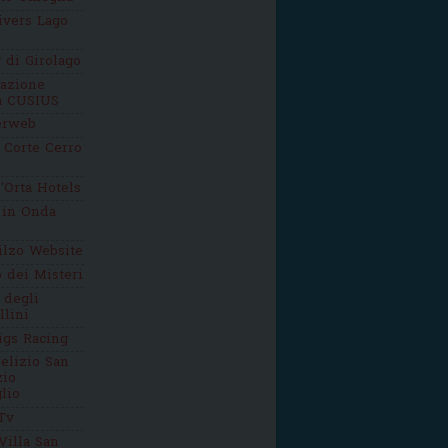
ivers Lago
g di Girolago
iazione
ca CUSIUS
erweb
 Corte Cerro
'Orta Hotels
 in Onda
ilzo Website
o dei Misteri
 degli
llini
igs Racing
elizio San
zio
lio
Tv
Villa San