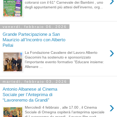
›
colorarsi con il 61° Carnevale dei Bambini , uno
degli appuntamenti più attesi dell’inverno, org...
venerdì, febbraio 06, 2026
Grande Partecipazione a San
Maurizio all’Incontro con Alberto
Pellai
›
La Fondazione Cavaliere del Lavoro Alberto
Giacomini ha sostenuto e sponsorizzato
l’importante evento formativo “Educare insieme:
Allenare ...
martedì, febbraio 03, 2026
Antonio Albanese al Cinema
Sociale per l’Anteprima di
“Lavoreremo da Grandi”
›
Mercoledì 4 febbraio , alle 17.00 , il Cinema
Sociale di Omegna ospiterà l’anteprima speciale
di Lavoreremo da grandi , il nuovo film scrit...