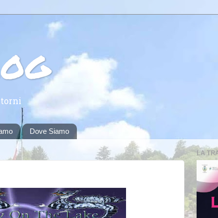
log
torni
iamo
Dove Siamo
LA TR