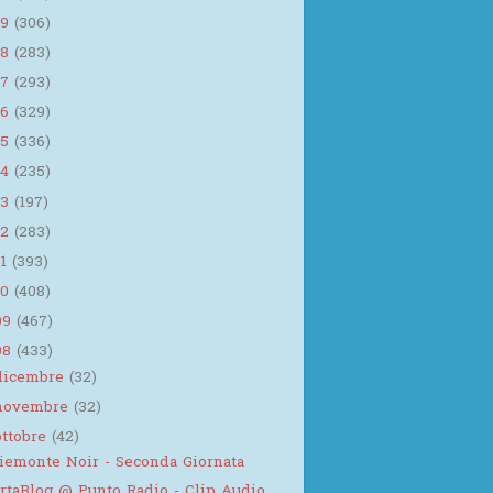
19
(306)
18
(283)
17
(293)
16
(329)
15
(336)
14
(235)
13
(197)
12
(283)
11
(393)
10
(408)
09
(467)
08
(433)
dicembre
(32)
novembre
(32)
ottobre
(42)
iemonte Noir - Seconda Giornata
rtaBlog @ Punto Radio - Clip Audio