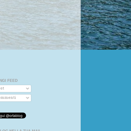
NGI FEED
st
mmenti