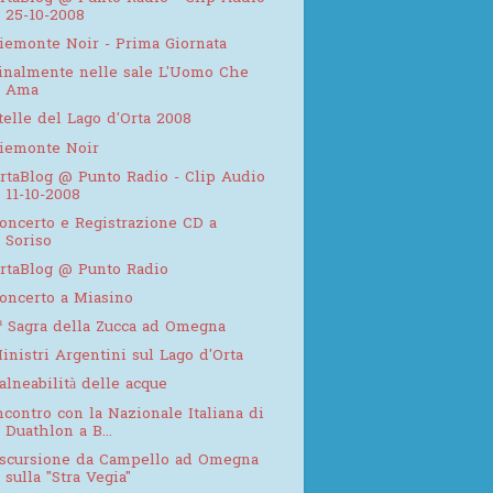
25-10-2008
iemonte Noir - Prima Giornata
inalmente nelle sale L'Uomo Che
Ama
telle del Lago d'Orta 2008
iemonte Noir
rtaBlog @ Punto Radio - Clip Audio
11-10-2008
oncerto e Registrazione CD a
Soriso
rtaBlog @ Punto Radio
oncerto a Miasino
ª Sagra della Zucca ad Omegna
inistri Argentini sul Lago d'Orta
alneabilità delle acque
ncontro con la Nazionale Italiana di
Duathlon a B...
scursione da Campello ad Omegna
sulla "Stra Vegia"