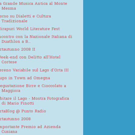
a Grande Musica Antica al Monte
Mesma
orso su Dialetti e Cultura
Tradizionale
irapuri World Literature Fest
ncontro con la Nazionale Italiana di
Duathlon a B...
rtautunno 2008 II
eek-end con Delitto all'Hotel
Cortese
ereno Variabile sul Lago d'Orta III
ups in Town ad Omegna
egustazione Birre e Cioccolato a
Maggiora
bitare il Lago - Mostra Fotografica
di Mario Finotti
rtaBlog @ Punto Radio
rtautunno 2008
mportante Premio ad Azienda
Cusiana