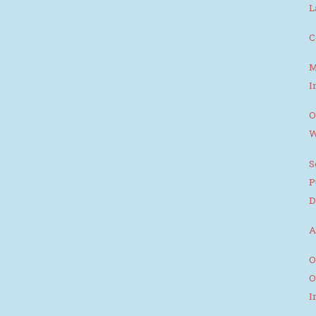
L
C
M
I
O
W
S
P
D
A
O
O
I