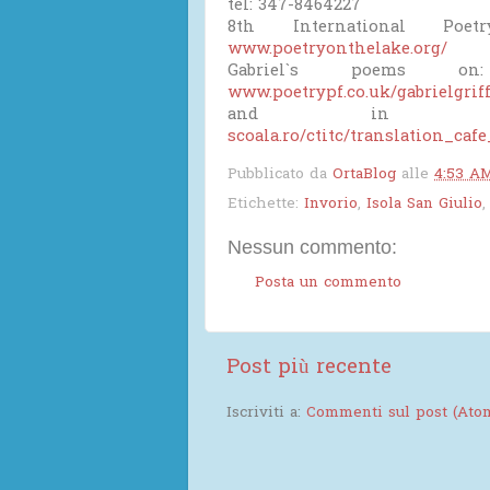
tel: 347-8464227
8th International Poet
www.poetryonthelake.org/
Gabriel`s poems 
www.poetrypf.co.uk/gabrielgrif
and in 
scoala.ro/ctitc/translation_caf
Pubblicato da
OrtaBlog
alle
4:53 A
Etichette:
Invorio
,
Isola San Giulio
Nessun commento:
Posta un commento
Post più recente
Iscriviti a:
Commenti sul post (Ato