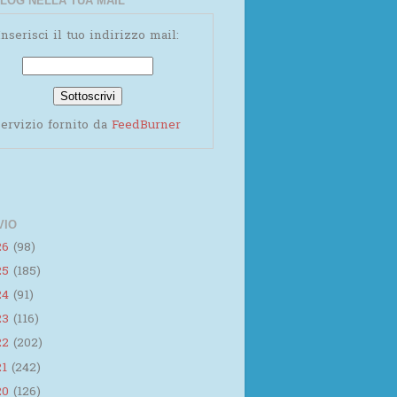
LOG NELLA TUA MAIL
Inserisci il tuo indirizzo mail:
ervizio fornito da
FeedBurner
VIO
26
(98)
25
(185)
24
(91)
23
(116)
22
(202)
21
(242)
20
(126)