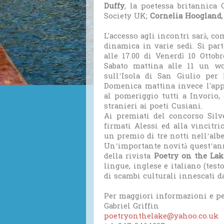
Duffy
, la poetessa britannica
Society UK;
Cornelia Hoogland
L'accesso agli incontri sarà, co
dinamica in varie sedi. Si part
alle 17.00 di Venerdì 10 Ottob
Sabato mattina alle 11 un w
sull’Isola di San Giulio pe
Domenica mattina invece l'ap
al pomeriggio tutti a Invorio,
stranieri ai poeti Cusiani.
Ai premiati del concorso Sil
firmati Alessi ed alla vincitr
un premio di tre notti nell’albe
Un’importante novità quest’ann
della rivista
Poetry on the Lak
lingue, inglese e italiano (test
di scambi culturali innescati d
Per maggiori informazioni e pe
Gabriel Griffin
poetryonthelake@yahoo.co.uk