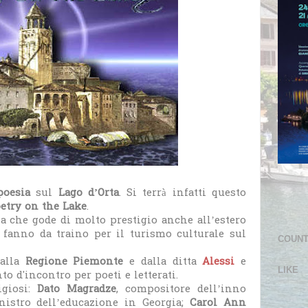
poesia
sul
Lago d’Orta
. Si terrà infatti questo
etry on the Lake
.
sia che gode di molto prestigio anche all’estero
 fanno da traino per il turismo culturale sul
COUN
dalla
Regione Piemonte
e dalla ditta
Alessi
e
LIKE
 d'incontro per poeti e letterati.
igiosi:
Dato Magradze
, compositore dell’inno
nistro dell’educazione in Georgia;
Carol Ann