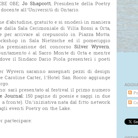
 CBE OBE;
Jo Shapcott
, Presidente della Poetry
, docente all’Università di Ontario.
me d'abitudine, gratuito e si snoderà in maniera
e dalla Sala Cerimoniale di Villa Bossi a Orta,
re per arrivare al crepuscolo in Piazza Motta.
orkshop in Sala Nietzsche ed il pomeriggio
r la premiazione del concorso
Silver Wyvern
.
puntamento è al Sacro Monte di Orta e mentre
 dove il Sindaco Dario Piola presenterà i poeti
ver Wyvern saranno assegnati pezzi di design
ice Caroline Carter, l’Hotel San Rocco aggiunge
rgo.
AGGIU
o: sarà presentato al festival il primo numero
Po
e Journal
: 150 pagine di poesie e saggi in due
o a fronte). Un’iniziativa nata dal fitto network
Co
agli eventi Poetry on the Lake.
r partecipare: