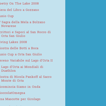
oetry On The Lake 2008
iera del Libro a Gozzano
usio Cup
ª Sagra della Mela a Bolzano
Novarese
crittori e Sapori al San Rocco di
Orta San Giulio
iving Lakes 2008
iostra delle Botti a Boca
usio Cup a Orta San Giulio
ereno Variabile sul Lago d'Orta II
l Lago d'Orta ai Mondiali di
Duathlon
ostra di Nicola Pankoff al Sacro
Monte di Orta
icomincia Siamo in Onda
ioccolatOmegna
na Mascotte per Girolago