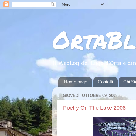
OrtaB
Il WebLog del Lago d'Orta e din
Home page
Contatti
Chi S
GIOVEDÌ, OTTOBRE 09, 2008
Poetry On The Lake 2008