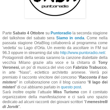
Parte
Sabato 4 Ottobre
su
Puntoradio
la seconda stagione
del talkshow del sabato sera
Siamo in onda
. Come nella
passata stagione OrtaBlog collaborerà al programma come
'vedetta' su Lago d'Orta. Un evento da ascoltare in FM sui
96.3 oppure in streaming dal sito
http://www.puntoradio.net/
.
Protagonisti della serata saranno la canzone dialettale della
vecchia Milano grazie alla voce e la chitarra di
Tony
Veronesi,
un po' di musica del vivo con
Fabrizio Trabucco
,
in arte “Naso”, eclettico architetto aronese. Verrà poi
premiato il racconto vincitore del concorso “
Racconta il tuo
mistero
” in collaborazione con il blog cusiano “
Il lago dei
misteri
” di cui abbiamo parlato in
questo post
.
Sarà inoltre ospite l’attuale
Miss Turismo
con il comitato
organizzatore della manifestazione e ci sarà uno spazio
dedicato ad alcuni racconti dei giovani scrittori “
I menestrelli
di Jorvik
”.