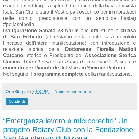
e angolo wedding. La splendida cornice della baia con vista
Isola San Giulio sarà il Vostro palcoscenico per immortalarsi
nelle cornici preddisposte con un semplice hastag
‪#‎pellaseibella‬
Inaugurazione Sabato 23 Aprile
alle
ore 21
nella
chiesa
di San Filiberto
(al restauro della quale sarà devoluto
l'incasso dell'intera manifestazione)
con introduzione e
relazione storica della
Dottoressa Fiorella Mattioli
Carcano
, storica e Presidente dell'
Associazione Storica
Cusius
"
Una Chiesa e un Santo da ri-scoprire
". A seguire
concerto per Pianoforte
del Maestro
Simone Pedroni
.
Nel seguito il
programma completo
della manifestazione.
OrtaBlog
alle
5:06 PM
Nessun commento:
Condividi
“Emergenza lavoro e microcredito” Un
progetto Rotary Club con la Fondazione
San Gaudenzio di Novara