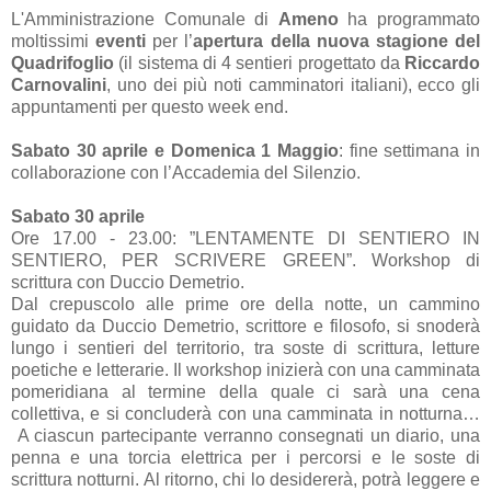
L'Amministrazione Comunale di
Ameno
ha programmato
moltissimi
eventi
per l’
apertura della nuova stagione del
Quadrifoglio
(il sistema di 4 sentieri progettato da
Riccardo
Carnovalini
, uno dei più noti camminatori italiani), ecco gli
appuntamenti per questo week end.
Sabato 30 aprile e Domenica 1 Maggio
: fine settimana in
collaborazione con l’Accademia del Silenzio.
Sabato 30 aprile
Ore 17.00 - 23.00: ”LENTAMENTE DI SENTIERO IN
SENTIERO, PER SCRIVERE GREEN”. Workshop di
scrittura con Duccio Demetrio.
Dal crepuscolo alle prime ore della notte, un cammino
guidato da Duccio Demetrio, scrittore e filosofo, si snoderà
lungo i sentieri del territorio, tra soste di scrittura, letture
poetiche e letterarie. Il workshop inizierà con una camminata
pomeridiana al termine della quale ci sarà una cena
collettiva, e si concluderà con una camminata in notturna…
A ciascun partecipante verranno consegnati un diario, una
penna e una torcia elettrica per i percorsi e le soste di
scrittura notturni. Al ritorno, chi lo desidererà, potrà leggere e