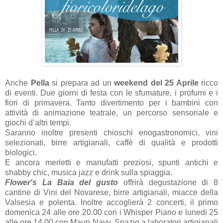
Anche
Pella
si prepara ad un
weekend del 25 Aprile
ricco
di eventi. Due giorni di festa con le sfumature, i profumi e i
fiori di primavera. Tanto divertimento per i bambini con
attività di animazione teatrale, un percorso sensoriale e
giochi d’altri tempi.
Saranno inoltre presenti chioschi enogastronomici, vini
selezionati, birre artigianali, caffè di qualità e prodotti
biologici.
E ancora merletti e manufatti preziosi, spunti antichi e
shabby chic, musica jazz e drink sulla spiaggia.
Flower's La Baia del gusto
offrirà degustazione di 8
cantine di Vini del Novarese, birre artigianali, miacce della
Valsesia e polenta. Inoltre accoglierà 2 concerti, il primo
domenica 24 alle ore 20.00 con i Whisper Piano e lunedi 25
alle ore 14.00 con Mauri Navy. Spazio a laboratori artigianali