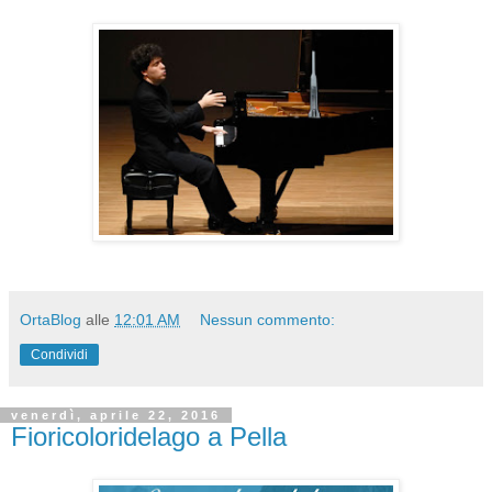
OrtaBlog
alle
12:01 AM
Nessun commento:
Condividi
venerdì, aprile 22, 2016
Fioricoloridelago a Pella