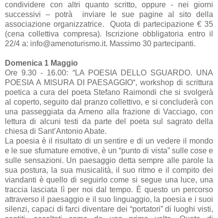
condividere con altri quanto scritto, oppure - nei giorni
successivi – potrà inviare le sue pagine al sito della
associazione organizzatrice. Quota di partecipazione € 35
(cena collettiva compresa). Iscrizione obbligatoria entro il
22/4 a: info@amenoturismo.it. Massimo 30 partecipanti.
Domenica 1 Maggio
Ore 9.30 - 16.00: “LA POESIA DELLO SGUARDO. UNA
POESIA A MISURA DI PAESAGGIO“, workshop di scrittura
poetica a cura del poeta Stefano Raimondi che si svolgerà
al coperto, seguito dal pranzo collettivo, e si concluderà con
una passeggiata da Ameno alla frazione di Vacciago, con
lettura di alcuni testi da parte del poeta sul sagrato della
chiesa di Sant’Antonio Abate.
La poesia è il risultato di un sentire e di un vedere il mondo
e le sue sfumature emotive, è un “punto di vista” sulle cose e
sulle sensazioni. Un paesaggio detta sempre alle parole la
sua postura, la sua musicalità, il suo ritmo e il compito dei
viandanti è quello di seguirlo come si segue una luce, una
traccia lasciata lì per noi dal tempo. È questo un percorso
attraverso il paesaggio e il suo linguaggio, la poesia e i suoi
silenzi, capaci di farci diventare dei “portatori” di luoghi visti,