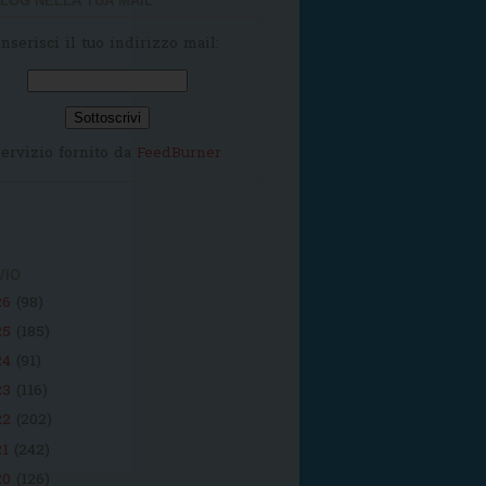
LOG NELLA TUA MAIL
Inserisci il tuo indirizzo mail:
ervizio fornito da
FeedBurner
VIO
26
(98)
25
(185)
24
(91)
23
(116)
22
(202)
21
(242)
20
(126)