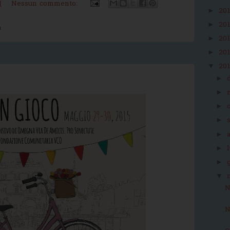
M
Nessun commento:
20
►
20
►
a
20
►
20
►
20
▼
►
►
►
►
►
►
►
▼
N
N