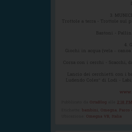
3. MUNIC
Trottole a terra - Trottole sul 
Bastoni - Palli
4. 
Giochi in acqua (vela – canoa 
Corsa con i cerchi - Scacchi, 
Lancio dei cerchietti con i 
Ludendo Coles” di Lodi - Labir
www.r
Pubblicato da
OrtaBlog
alle
2:18 P
Etichette:
bambini
,
Omegna
,
Parco 
Ubicazione:
Omegna VB, Italia