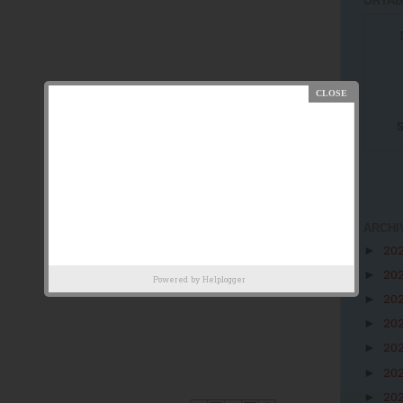
ORTAB
S
ARCHI
20
►
20
►
Powered by
Helplogger
20
►
20
►
20
►
20
►
20
►