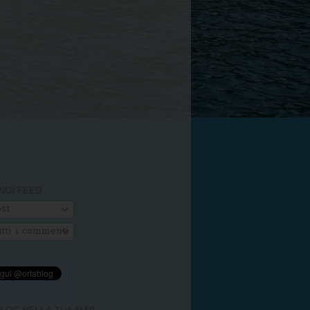
NGI FEED
st
tti i commenti