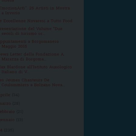
Stresa
EmozionArti”. 25 Artisti in Mostra
a Invorio
e Eccellenze Novaresi a Tutto Food
resentazione del Volume "Due
secoli di turismo or...
ppuntamenti a Borgomanero
Maggio 2015
ews Letter della Fondazione A.
Marazza di Borgoma...
ax Blardone all'Istituto Auxologico
Italiano di V...
es Jeunes Chanteurs De
Coulommiers a Bolzano Nova...
aprile
(34)
marzo
(28)
febbraio
(21)
gennaio
(13)
14
(235)