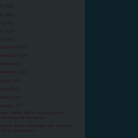
19
(306)
18
(283)
17
(293)
16
(329)
15
(336)
dicembre
(26)
novembre
(35)
ottobre
(27)
settembre
(30)
agosto
(25)
luglio
(35)
giugno
(30)
maggio
(32)
ews Letter della Fondazione A.
Marazza di Borgoma...
otizie della Settimana dal Comune
di Borgomanero