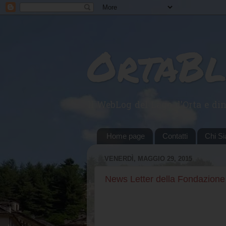
OrtaB
Il WebLog del Lago d'Orta e din
Home page
Contatti
Chi S
VENERDÌ, MAGGIO 29, 2015
News Letter della Fondazion