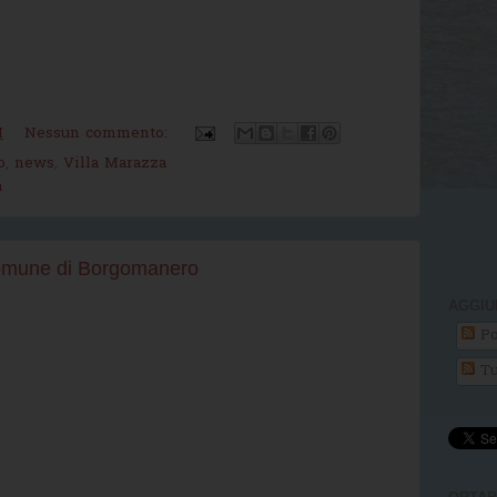
M
Nessun commento:
o
,
news
,
Villa Marazza
a
Comune di Borgomanero
AGGIU
Po
Tu