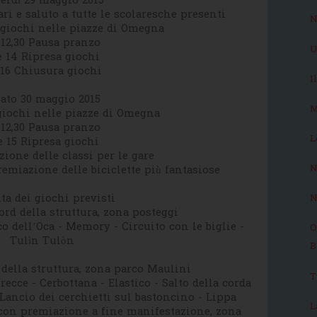
erdì 29 maggio 2015
ri e saluto a tutte le scolaresche presenti
N
o giochi nelle piazze di Omegna
 12,30 Pausa pranzo
U
e 14 Ripresa giochi
 16 Chiusura giochi
I
ato 30 maggio 2015
M
 giochi nelle piazze di Omegna
 12,30 Pausa pranzo
L
e 15 Ripresa giochi
zione delle classi per le gare
N
remiazione delle biciclette più fantasiose
ta dei giochi previsti
N
ord della struttura, zona posteggi
o dell’Oca - Memory - Circuito con le biglie -
O
Tulìn Tulòn
B
 della struttura, zona parco Maulini
T
frecce - Cerbottana - Elastico - Salto della corda
 Lancio dei cerchietti sul bastoncino - Lippa
L
 con premiazione a fine manifestazione, zona