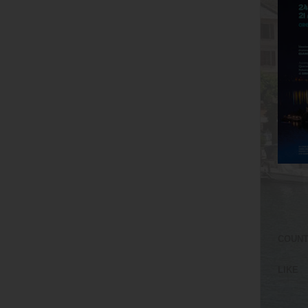
COUN
LIKE