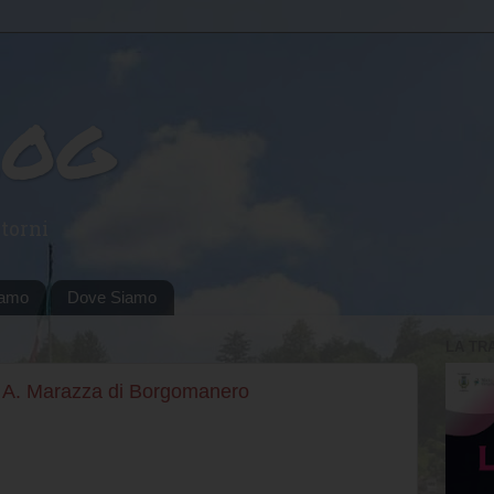
log
torni
iamo
Dove Siamo
LA TR
e A. Marazza di Borgomanero