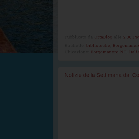
Pubblicato da
OrtaBlog
alle
2:36 P
Etichette:
biblioteche
,
Borgomaner
Ubicazione:
Borgomanero NO, Itali
Notizie della Settimana dal 