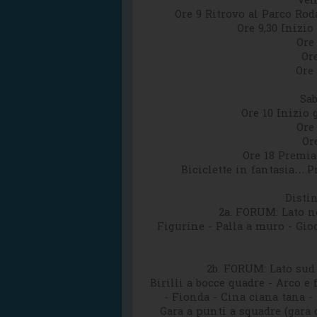
Ven
Ore 9 Ritrovo al Parco Roda
Ore 9,30 Inizi
Ore
Or
Ore
Sab
Ore 10 Inizio
Ore
Or
Ore 18 Premia
Biciclette in fantasia….P
Distin
2a. FORUM: Lato n
Figurine - Palla a muro - Gioc
2b. FORUM: Lato sud
Birilli a bocce quadre - Arco e 
- Fionda - Cina ciana tana -
Gara a punti a squadre (gara