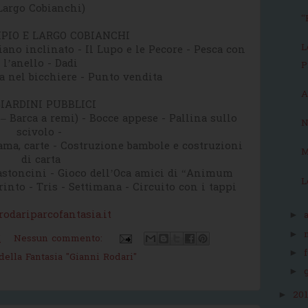
Largo Cobianchi)
“
IPIO E LARGO COBIANCHI
L
piano inclinato - Il Lupo e le Pecore - Pesca con
l’anello - Dadi
P
na nel bicchiere - Punto vendita
A
GIARDINI PUBBLICI
– Barca a remi) - Bocce appese - Pallina sullo
N
scivolo -
dama, carte - Costruzione bambole e costruzioni
M
di carta
bastoncini - Gioco dell’Oca amici di “Animum
L
into - Tris - Settimana - Circuito con i tappi
odariparcofantasia.it
►
►
M
Nessun commento:
►
della Fantasia "Gianni Rodari"
►
20
►