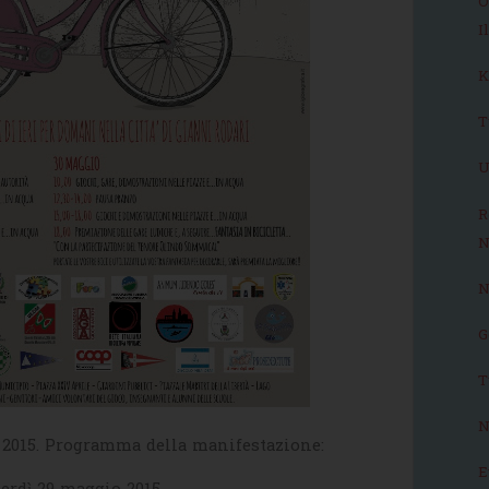
O
I
K
T
U
R
N
N
G
T
N
2015. Programma della manifestazione:
E