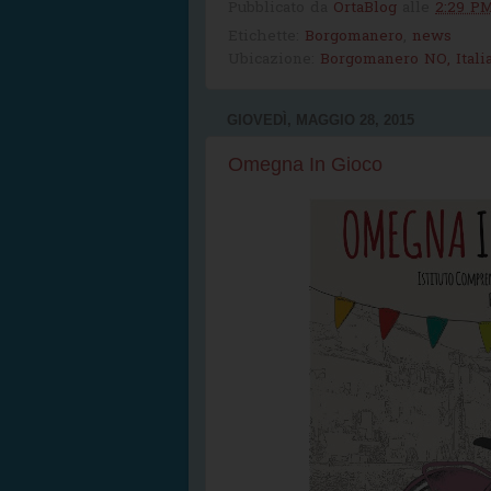
Pubblicato da
OrtaBlog
alle
2:29 P
Etichette:
Borgomanero
,
news
Ubicazione:
Borgomanero NO, Itali
GIOVEDÌ, MAGGIO 28, 2015
Omegna In Gioco