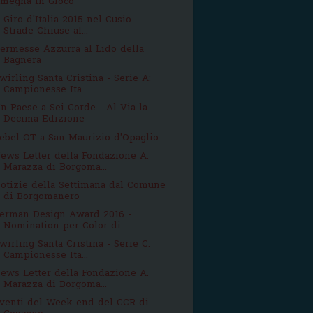
megna In Gioco
l Giro d'Italia 2015 nel Cusio -
Strade Chiuse al...
ermesse Azzurra al Lido della
Bagnera
wirling Santa Cristina - Serie A:
Campionesse Ita...
n Paese a Sei Corde - Al Via la
Decima Edizione
ebel-OT a San Maurizio d'Opaglio
ews Letter della Fondazione A.
Marazza di Borgoma...
otizie della Settimana dal Comune
di Borgomanero
erman Design Award 2016 -
Nomination per Color di...
wirling Santa Cristina - Serie C:
Campionesse Ita...
ews Letter della Fondazione A.
Marazza di Borgoma...
venti del Week-end del CCR di