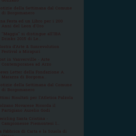
Gozzano
otizie della Settimana dal Comune
di Borgomanero
na Festa ed un Libro per i 200
Anni del Leon d'Oro
l “Maggia” si distingue all'IBA
Drinks 2015 di Le...
ostra d'Arte & Sunrevolution
Festival a Mirapuri
ost in Vanverville - Arte
Contemporanea ad Arzo
ews Letter della Fondazione A.
Marazza di Borgoma...
otizie della Settimana dal Comune
di Borgomanero
ttimi Risultati per l'Atletica Palzola
olzano Novarese Ricorda il
Partigiano Aurelio Godi
wirling Santa Cristina -
Campionesse Piemontesi l...
a Fabbrica di Carta e la Scuola di