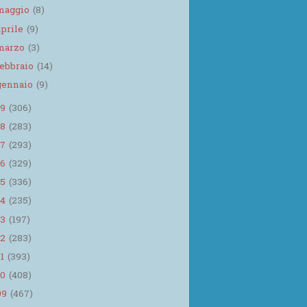
maggio
(8)
aprile
(9)
marzo
(3)
febbraio
(14)
gennaio
(9)
19
(306)
18
(283)
17
(293)
16
(329)
15
(336)
14
(235)
13
(197)
12
(283)
11
(393)
10
(408)
09
(467)