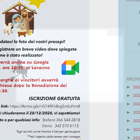
ORTAB
S
ARCHI
20
►
20
►
Powered by
Helplogger
20
►
20
►
20
►
20
►
20
▼