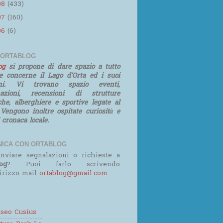
08
(433)
07
(160)
06
(6)
 ORTABLOG
log
si propone di dare spazio a tutto
e concerne il Lago d'Orta ed i suoi
rni. Vi trovano spazio eventi,
mazioni, recensioni di strutture
iche, alberghiere e sportive legate al
 Vengono inoltre ospitate curiosità e
i cronaca locale.
ICA CON ORTABLOG
nviare segnalazioni o richieste a
og
? Puoi farlo scrivendo
dirizzo mail
ortablog@gmail.com
seo Cusius