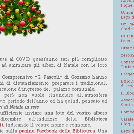
Adven
Pigne
Unione
Lago d
Un Pae
Corde
La Fin
Lago
Orta.n
zero32
vute al COVID quest'anno sarà più complicato
Consor
 ad ammirare gli alberi di Natale con le loro
Turis
Proge
to Comprensivo “G. Pascoli” di Gozzano
hanno
EtiloD
i di distanziamento, preparare i tradizionali
d'Orta
 scalone d’ingresso del palazzo comunale.
Il Blo
e però non vuole rinunciare all’atmosfera
Assoc
sto periodo dell'anno ed ha quindi pensato ad
Stori
i di Natale in rete
”.
Bomb
sufficiente inviare una foto del vostro albero
 dicembre
all’indirizzo della
Biblioteca
Casale
Blog
it
, indicando il vostro nome e cognome.
te sulla
pagina Facebook della Biblioteca
. Una
Lago d