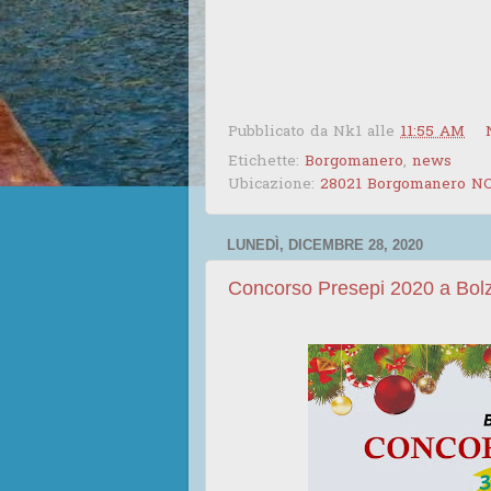
Pubblicato da
Nk1
alle
11:55 AM
Etichette:
Borgomanero
,
news
Ubicazione:
28021 Borgomanero NO,
LUNEDÌ, DICEMBRE 28, 2020
Concorso Presepi 2020 a Bol