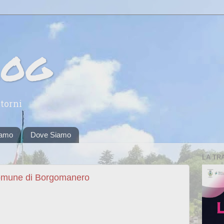
log
torni
iamo
Dove Siamo
LA TR
Comune di Borgomanero