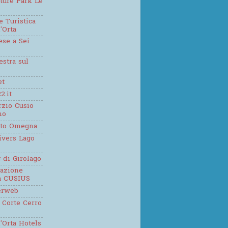
ture Park Le
 Turistica
'Orta
se a Sei
estra sul
et
2.it
zio Cusio
mo
tto Omegna
ivers Lago
g di Girolago
iazione
ca CUSIUS
erweb
 Corte Cerro
'Orta Hotels