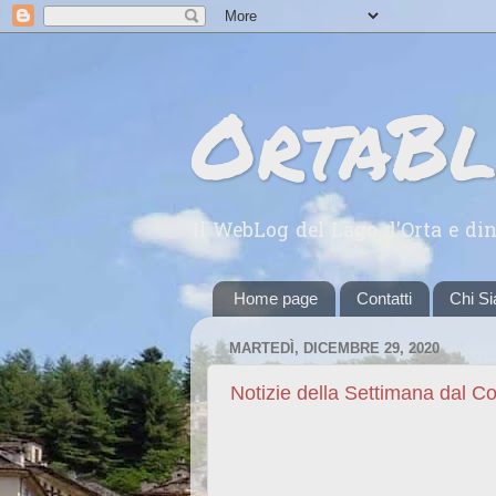
OrtaB
Il WebLog del Lago d'Orta e din
Home page
Contatti
Chi S
MARTEDÌ, DICEMBRE 29, 2020
Notizie della Settimana dal 