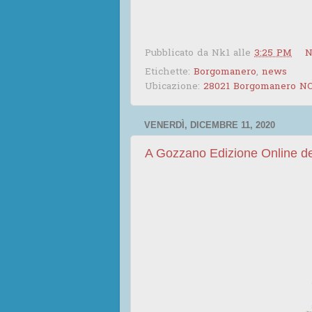
Pubblicato da
Nk1
alle
3:25 PM
N
Etichette:
Borgomanero
,
news
Ubicazione:
28021 Borgomanero NO,
VENERDÌ, DICEMBRE 11, 2020
A Gozzano Edizione Online de