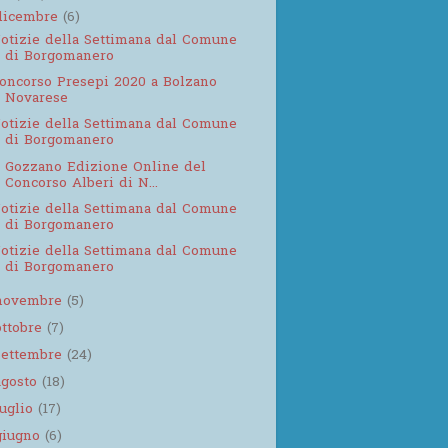
dicembre
(6)
otizie della Settimana dal Comune
di Borgomanero
oncorso Presepi 2020 a Bolzano
Novarese
otizie della Settimana dal Comune
di Borgomanero
 Gozzano Edizione Online del
Concorso Alberi di N...
otizie della Settimana dal Comune
di Borgomanero
otizie della Settimana dal Comune
di Borgomanero
novembre
(5)
ottobre
(7)
settembre
(24)
agosto
(18)
luglio
(17)
giugno
(6)