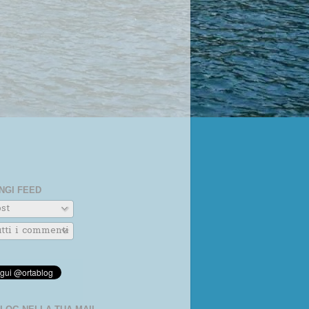
NGI FEED
st
tti i commenti