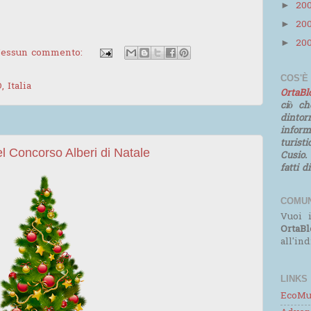
20
►
20
►
20
►
essun commento:
COS'È
 Italia
OrtaB
ciò ch
dinto
infor
turist
l Concorso Alberi di Natale
Cusio.
fatti d
COMUN
Vuoi i
OrtaBl
all'in
LINKS
EcoMu