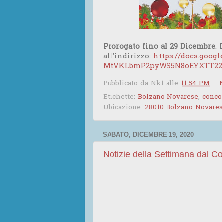
Prorogato fino al 29 Dicembre
. 
all'indirizzo:
https://docs.goog
MtVKLbmP2pyWS5N8oEYXTT22Z
Pubblicato da
Nk1
alle
11:54 PM
Etichette:
Bolzano Novarese
,
conco
Ubicazione:
28010 Bolzano Novarese
SABATO, DICEMBRE 19, 2020
Notizie della Settimana dal 