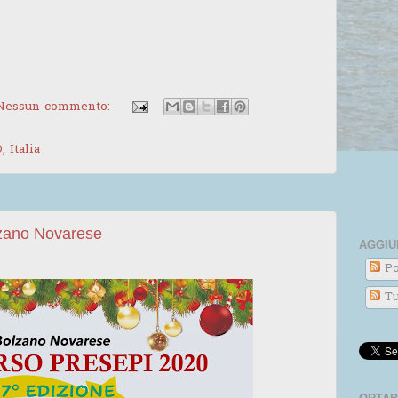
Nessun commento:
 Italia
zano Novarese
AGGIU
Po
Tu