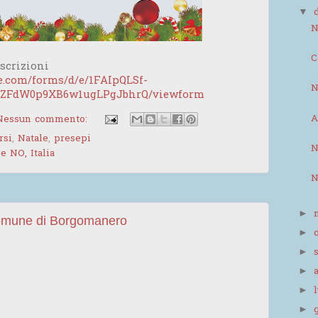
▼
N
C
Iscrizioni
le.com/forms/d/e/1FAIpQLSf-
N
FdW0p9XB6w1ugLPgJbhrQ/viewform
A
Nessun commento:
rsi
,
Natale
,
presepi
N
 NO, Italia
N
►
Comune di Borgomanero
►
►
►
►
►