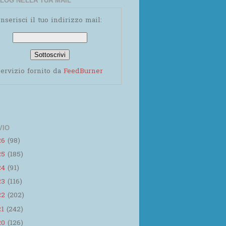
LOG NELLA TUA MAIL
Inserisci il tuo indirizzo mail:
ervizio fornito da
FeedBurner
VIO
26
(98)
25
(185)
24
(91)
23
(116)
22
(202)
21
(242)
20
(126)