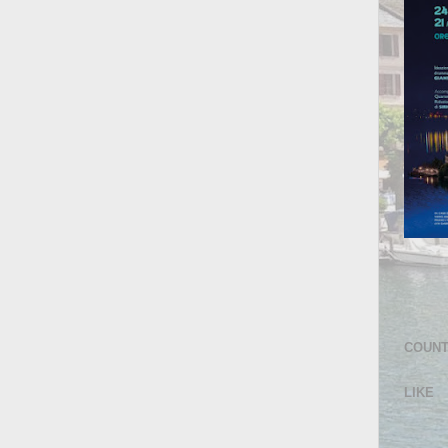
COUN
LIKE