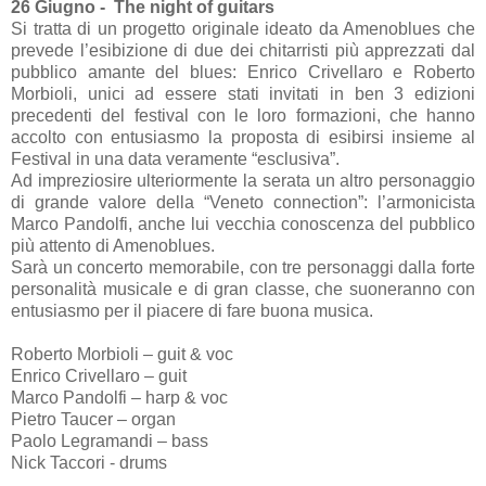
26 Giugno - The night of guitars
Si tratta di un progetto originale ideato da Amenoblues che
prevede l’esibizione di due dei chitarristi più apprezzati dal
pubblico amante del blues: Enrico Crivellaro e Roberto
Morbioli, unici ad essere stati invitati in ben 3 edizioni
precedenti del festival con le loro formazioni, che hanno
accolto con entusiasmo la proposta di esibirsi insieme al
Festival in una data veramente “esclusiva”.
Ad impreziosire ulteriormente la serata un altro personaggio
di grande valore della “Veneto connection”: l’armonicista
Marco Pandolfi, anche lui vecchia conoscenza del pubblico
più attento di Amenoblues.
Sarà un concerto memorabile, con tre personaggi dalla forte
personalità musicale e di gran classe, che suoneranno con
entusiasmo per il piacere di fare buona musica.
Roberto Morbioli – guit & voc
Enrico Crivellaro – guit
Marco Pandolfi – harp & voc
Pietro Taucer – organ
Paolo Legramandi – bass
Nick Taccori - drums