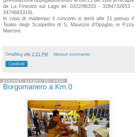
(prenotazione obbligatoria entro le ore 21 del 26/6 ai recapiti
de La Finestra sul Lago tel. 0322/96333 - 3284732653 -
3474683319).
In caso di maltempo il concerto si terrà alle 21 presso il
Teatro degli Scalpellini di S. Maurizio d'Opaglio, in P.zza
Marconi.
OrtaBlog
alle
2:21 PM
Nessun commento:
Condividi
giovedì, giugno 25, 2015
Borgomanero a Km 0