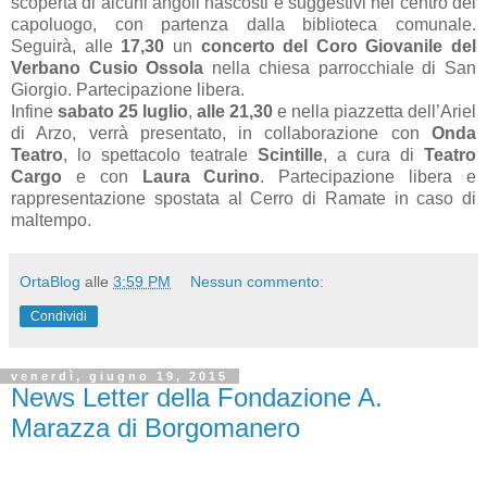
scoperta di alcuni angoli nascosti e suggestivi nel centro del
capoluogo, con partenza dalla biblioteca comunale.
Seguirà, alle
17,30
un
concerto del Coro Giovanile del
Verbano Cusio Ossola
nella chiesa parrocchiale di San
Giorgio. Partecipazione libera.
Infine
sabato 25 luglio
,
alle 21,30
e nella piazzetta dell’Ariel
di Arzo, verrà presentato, in collaborazione con
Onda
Teatro
, lo spettacolo teatrale
Scintille
, a cura di
Teatro
Cargo
e con
Laura Curino
. Partecipazione libera e
rappresentazione spostata al Cerro di Ramate in caso di
maltempo.
OrtaBlog
alle
3:59 PM
Nessun commento:
Condividi
venerdì, giugno 19, 2015
News Letter della Fondazione A.
Marazza di Borgomanero