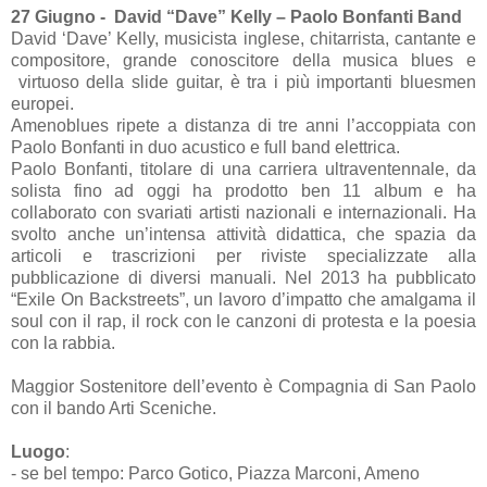
27 Giugno - David “Dave” Kelly – Paolo Bonfanti Band
David ‘Dave’ Kelly, musicista inglese, chitarrista, cantante e
compositore, grande conoscitore della musica blues e
virtuoso della slide guitar, è tra i più importanti bluesmen
europei.
Amenoblues ripete a distanza di tre anni l’accoppiata con
Paolo Bonfanti in duo acustico e full band elettrica.
Paolo Bonfanti, titolare di una carriera ultraventennale, da
solista fino ad oggi ha prodotto ben 11 album e ha
collaborato con svariati artisti nazionali e internazionali. Ha
svolto anche un’intensa attività didattica, che spazia da
articoli e trascrizioni per riviste specializzate alla
pubblicazione di diversi manuali. Nel 2013 ha pubblicato
“Exile On Backstreets”, un lavoro d’impatto che amalgama il
soul con il rap, il rock con le canzoni di protesta e la poesia
con la rabbia.
Maggior Sostenitore dell’evento è Compagnia di San Paolo
con il bando Arti Sceniche.
Luogo
:
- se bel tempo: Parco Gotico, Piazza Marconi, Ameno