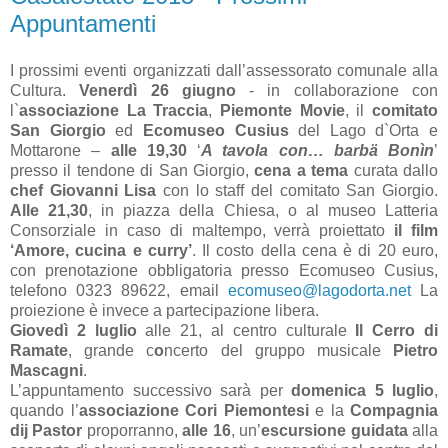
Appuntamenti
I prossimi eventi organizzati dall’assessorato comunale alla
Cultura.
Venerdì 26 giugno
- in collaborazione con
l`
associazione La Traccia
,
Piemonte Movie
, il
comitato
San Giorgio
ed
Ecomuseo Cusius
del Lago d`Orta e
Mottarone –
alle 19,30
‘
A tavola con… barbä Bonìn
’
presso il tendone di San Giorgio,
cena a tema
curata dallo
chef Giovanni Lisa
con lo staff del comitato San Giorgio.
Alle 21,30
, in piazza della Chiesa, o al museo Latteria
Consorziale in caso di maltempo, verrà proiettato
il film
‘Amore, cucina e curry’
. Il costo della cena è di 20 euro,
con prenotazione obbligatoria presso Ecomuseo Cusius,
telefono 0323 89622, email
ecomuseo@lagodorta.net
La
proiezione è invece a partecipazione libera.
Giovedì 2 luglio
alle 21, al centro culturale
Il Cerro di
Ramate
, grande c
o
ncerto del gruppo musicale
Pietro
Mascagni
.
L’appuntamento successivo sarà per
domenica 5 luglio
,
quando l’
associazione Cori Piemontesi
e la
Compagnia
dij Pastor
proporranno,
alle 16
, un’
escursione guidata
alla