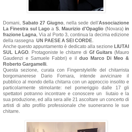
Domani,
Sabato 27 Giugno
, nella sede dell'
Associazione
La Finestra sul Lago
a
S. Maurizio d'Opaglio
(Novara)
in
frazione Lagna
, Via al Porto 3, continua la decima edizione
della rassegna
UN PAESE A SEI CORDE
.
Anche questo appuntamento è dedicato alla sezione
LIUTAI
SUL LAGO
. Protagoniste le
chitarre di
Gf Guitars
(Mauro
Gaudenzi e Samuele Fabbri) e il
duo Marco Di Meo &
Roberto Gargamelli
.
Questa sezione, curata con Fingerstylelife del chitarrista
borgomanerese Dario Fornara, intende avvicinare il
pubblico al mondo della chitarra con un approccio insolito e
particolarmente stimolante: nel pomeriggio dalle 17 gli
spettatori potranno incontrare e conoscere un liutaio e la
sua produzione, ed alla sera alle 21 ascoltare un concerto di
artisti di alto profilo professionale che suoneranno le sue
chitarre.