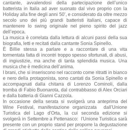
cantante, avvalendosi della partecipazione dell’unico
batterista in Italia ad aver suonato dal vivo proprio con la
Holiday alla fine degli anni 50’, e considerato da oltre mezzo
secolo uno dei più grandi batteristi italiani, capace di
mantenere lo swing originale nel pieno spirito del jazz
dell’epoca.
La musica è correlata dalla lettura di alcuni passi della sua
biografia, letti e recitati dalla cantante Sonia Spinello.
È Billie stessa a parlare e a raccontare di una vita
tormentata fatta di incontri troppo spesso sfortunati, di abusi,
di ingiustizie, ma anche di tanta splendida musica. Una
musica che è medicina dell’anima.
I brani, che si inseriscono nel racconto come ritratti in bianco
e nero della protagonista, sono cantati da Sonia Spinello e
accompagnati dalla chitarra di Lorenzo Cominoli, dalla
tromba di Fabio Buonarota, dal contrabbasso di Alex Orciari
e dalla batteria di Gianni Cazzola.
In occasione della serata si svolgerà una anteprima del
Wine Festival, manifestazione organizzata dall'Unione
Turistica del Lago d'Orta, la cui seconda edizione si
svolgerà in Settembre a Pettenasco: l'Unione Turistica sarà
presente con un proprio stand per proporre la degustazione