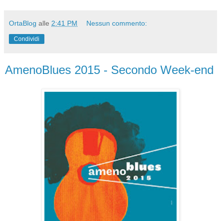
OrtaBlog
alle
2:41 PM
Nessun commento:
Condividi
AmenoBlues 2015 - Secondo Week-end