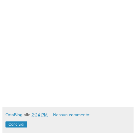
OrtaBlog
alle
2:24 PM
Nessun commento:
Condividi