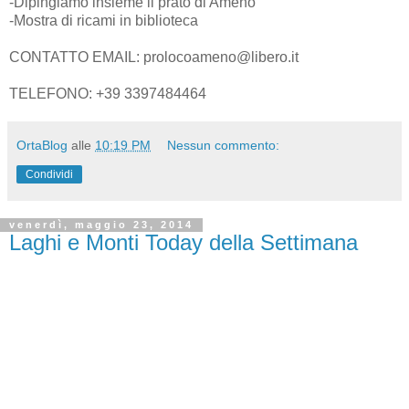
-Dipingiamo insieme il prato di Ameno
-Mostra di ricami in biblioteca
CONTATTO EMAIL: prolocoameno@libero.it
TELEFONO: +39 3397484464
OrtaBlog
alle
10:19 PM
Nessun commento:
Condividi
venerdì, maggio 23, 2014
Laghi e Monti Today della Settimana