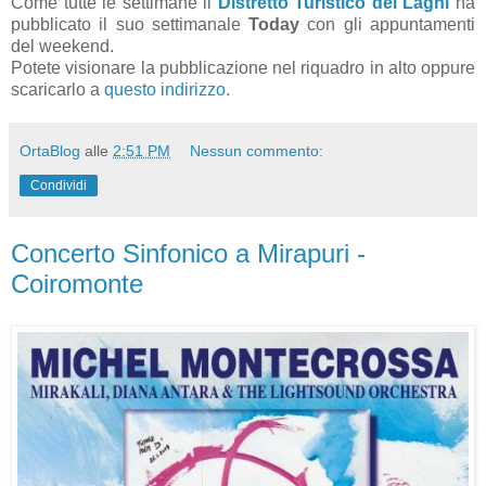
Come tutte le settimane il
Distretto Turistico dei Laghi
ha
pubblicato il suo settimanale
Today
con gli appuntamenti
del weekend.
Potete visionare la pubblicazione nel riquadro in alto oppure
scaricarlo a
questo indirizzo
.
OrtaBlog
alle
2:51 PM
Nessun commento:
Condividi
Concerto Sinfonico a Mirapuri -
Coiromonte