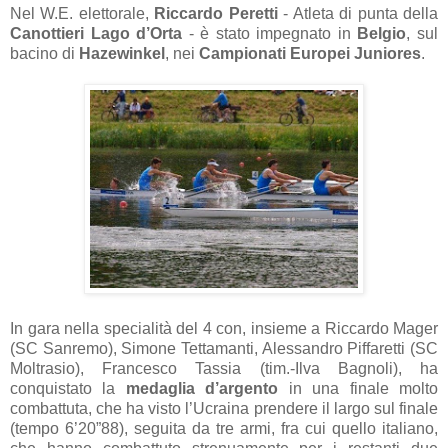
Nel W.E. elettorale,
Riccardo Peretti
- Atleta di punta della
Canottieri Lago d’Orta
- è stato impegnato in
Belgio
, sul
bacino di
Hazewinkel
, nei
Campionati Europei Juniores
.
In gara nella specialità del 4 con, insieme a Riccardo Mager
(SC Sanremo), Simone Tettamanti, Alessandro Piffaretti (SC
Moltrasio), Francesco Tassia (tim.-Ilva Bagnoli), ha
conquistato la
medaglia d’argento
in una finale molto
combattuta, che ha visto l’Ucraina prendere il largo sul finale
(tempo 6’20”88), seguita da tre armi, fra cui quello italiano,