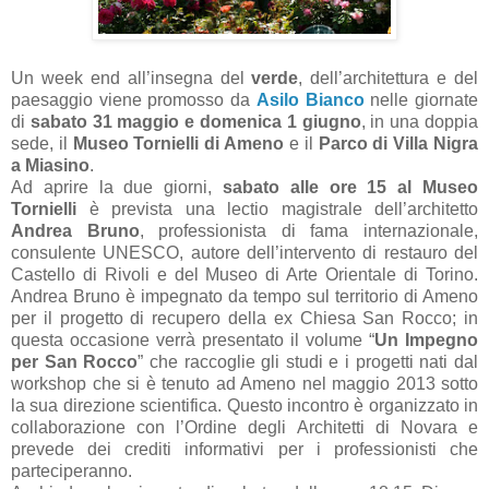
Un week end all’insegna del
verde
, dell’architettura e del
paesaggio viene promosso da
Asilo Bianco
nelle giornate
di
sabato 31 maggio e domenica 1 giugno
, in una doppia
sede, il
Museo Tornielli di Ameno
e il
Parco di Villa Nigra
a Miasino
.
Ad aprire la due giorni,
sabato alle ore 15 al Museo
Tornielli
è prevista una lectio magistrale dell’architetto
Andrea Bruno
, professionista di fama internazionale,
consulente UNESCO, autore dell’intervento di restauro del
Castello di Rivoli e del Museo di Arte Orientale di Torino.
Andrea Bruno è impegnato da tempo sul territorio di Ameno
per il progetto di recupero della ex Chiesa San Rocco; in
questa occasione verrà presentato il volume “
Un Impegno
per San Rocco
” che raccoglie gli studi e i progetti nati dal
workshop che si è tenuto ad Ameno nel maggio 2013 sotto
la sua direzione scientifica. Questo incontro è organizzato in
collaborazione con l’Ordine degli Architetti di Novara e
prevede dei crediti informativi per i professionisti che
parteciperanno.