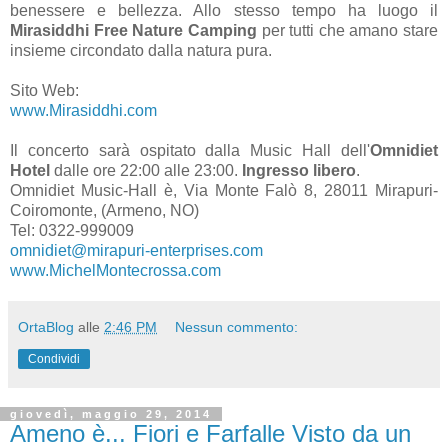
benessere e bellezza. Allo stesso tempo ha luogo il
Mirasiddhi Free Nature Camping
per tutti che amano stare
insieme circondato dalla natura pura.
Sito Web:
www.Mirasiddhi.com
Il concerto sarà ospitato dalla Music Hall dell'
Omnidiet
Hotel
dalle ore 22:00 alle 23:00.
Ingresso libero
.
Omnidiet Music-Hall è, Via Monte Falò 8, 28011 Mirapuri-
Coiromonte, (Armeno, NO)
Tel: 0322-999009
omnidiet@mirapuri-enterprises.com
www.MichelMontecrossa.com
OrtaBlog
alle
2:46 PM
Nessun commento:
Condividi
giovedì, maggio 29, 2014
Ameno è... Fiori e Farfalle Visto da un