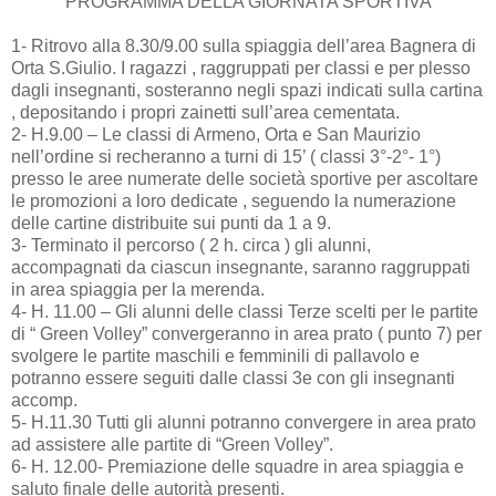
PROGRAMMA DELLA GIORNATA SPORTIVA
1- Ritrovo alla 8.30/9.00 sulla spiaggia dell’area Bagnera di
Orta S.Giulio. I ragazzi , raggruppati per classi e per plesso
dagli insegnanti, sosteranno negli spazi indicati sulla cartina
, depositando i propri zainetti sull’area cementata.
2- H.9.00 – Le classi di Armeno, Orta e San Maurizio
nell’ordine si recheranno a turni di 15’ ( classi 3°-2°- 1°)
presso le aree numerate delle società sportive per ascoltare
le promozioni a loro dedicate , seguendo la numerazione
delle cartine distribuite sui punti da 1 a 9.
3- Terminato il percorso ( 2 h. circa ) gli alunni,
accompagnati da ciascun insegnante, saranno raggruppati
in area spiaggia per la merenda.
4- H. 11.00 – Gli alunni delle classi Terze scelti per le partite
di “ Green Volley” convergeranno in area prato ( punto 7) per
svolgere le partite maschili e femminili di pallavolo e
potranno essere seguiti dalle classi 3e con gli insegnanti
accomp.
5- H.11.30 Tutti gli alunni potranno convergere in area prato
ad assistere alle partite di “Green Volley”.
6- H. 12.00- Premiazione delle squadre in area spiaggia e
saluto finale delle autorità presenti.