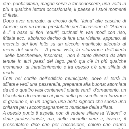
dire, pubblicitaria, magari serve a far conoscere, una volta in
più a qualche lettore occasionale, il paese e i suoi momenti
di festa.
Dopo aver pranzato, al circolo della “faina” alle cascine di
Ameno, con un menu prestabilito per l'occasione di: “Ameno
è...” a base di fiori “eduli”, cucinati in vari modi con riso,
frittate ecc, abbiamo deciso di fare una visitina, appunto, al
mercato dei fiori letto su un piccolo manifesto allegato al
menu del circolo. A prima vista, la situazione dell'offerta
delle bancherelle, insomma, non è tanto diversa da altre
tenute in altri paesi del lago; però qui c'è in più qualche
momento di intrattenimento e tra questo c'è una sfilata di
moda.
Entri nel cortile dell'edificio municipale, dove si terrà la
sfilata e vedi una passerella, preparata alla buona; attorniata
da trè o quattro vasi contenenti piante verdi d'ornamento, un
blocchetto di cemento ai piedi della passerella con funzione
di gradino e, in un angolo, una bella signora che suona una
chitarra per l'accompagnamento musicale della sfilata.
A questo punto ti aspetti, non di vedere sfilare la “Naomi” o
delle professioniste, ma, delle modelle vere e, invece, il
presentatore dice che per l'occasione, coloro che hanno