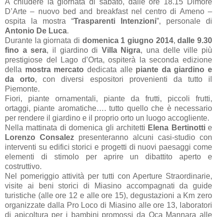
A chiudere la giornata di sabato, dalle ore 18.15 Dimore
D’Arte – nuovo bed and breakfast nel centro di Ameno –
ospita la mostra “
Trasparenti Intenzioni
”, personale di
Antonio De Luca
.
Durante la giornata di
domenica 1 giugno 2014
,
dalle 9.30
fino a sera
, il giardino di
Villa Nigra
, una delle ville più
prestigiose del Lago d’Orta, ospiterà la seconda edizione
della
mostra mercato
dedicata alle
piante da giardino e
da orto
, con diversi espositori provenienti da tutto il
Piemonte.
Fiori, piante ornamentali, piante da frutti, piccoli frutti,
ortaggi, piante aromatiche…. tutto quello che è necessario
per rendere il giardino e il proprio orto un luogo accogliente.
Nella mattinata di domenica gli architetti
Elena Bertinotti
e
Lorenzo Consalez
presenteranno alcuni casi-studio con
interventi su edifici storici e progetti di nuovi paesaggi come
elementi di stimolo per aprire un dibattito aperto e
costruttivo.
Nel pomeriggio attività per tutti con Aperture Straordinarie,
visite ai beni storici di Miasino accompagnati da guide
turistiche (alle ore 12 e alle ore 15), degustazioni a Km zero
organizzate dalla Pro Loco di Miasino alle ore 13, laboratori
di apicoltura per i bambini promossi da Oca Mannara alle