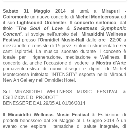
Sabato 31 Maggio 2014
si terrà a
Mirapuri -
Coiromonte
un nuovo concerto di
Michel Montecrossa
ed
il suo
Lightsound Orchester
. Il
concerto sinfonico
, dal
titolo "
The Soul of Love & Sweetness Symphonic
Concert
", si svolge nell'ambito del
Mirasiddhi Wellness
Festival
presso l'
Omnidiet Music-Hall
dalle
ore 22:00
a
mezzanotte e consiste di 15 pezzi sinfonici strumentali e sei
canti ispirativi. La musica suonato durante il concerto è
ideale per rigenerazione, meditazione e Wellness. Il
concerto da anche l'occasione di vedere la
Mostra d'Arte
primaverile-estiva di nuovi disegni e dipinti di Michel
Montecrossa intitolato 'INTENSITY' esposta nella Mirapuri
New Art Gallery nell'Omnidiet Hotel.
Sul MIRASIDDHI WELLNESS MUSIC FESTIVAL &
ESIBIZIONE DI PRODOTTI
BENESSERE DAL 29/05 AL 01/06/2014
Il
Mirasiddhi Wellness Music Festival
& Esibizione di
prodotti benessere dal 29 Maggio al 1 Giugno 2014 è un
evento che esplora tematiche di salute integrale, di