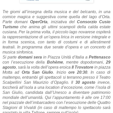
Tre giorni all’insegna della musica e del belcanto, in una
cornice magica e suggestiva come quella del lago d’Orta.
Parte domani
OperOrta
, iniziativa del
Consorzio Cusio
Turismo
che anima gli ultimi scampoli della calda estate
cusiana. Per la prima volta, il piccolo lago novarese ospiterà
la rappresentazione di un’opera lirica in versione integrale e
in forma scenica, con tanto di costumi e di allestimenti
teatrali. In programma due serate d’opera e un concerto di
musica sinfonica.
Si parte
domani sera
in Piazza Unità d’Italia a
Pettenasco
con l’esecuzione della
Bohème
, mentre dopodomani,
29
agosto
, sarà la volta dell’opera eroica
Il Trovatore
in piazza
Motta ad
Orta San Giulio
. Inizio
ore 20:30
. In caso di
maltempo, entrambi gli spettacoli si terranno presso il Teatro
Scalpellini San Maurizio d’Opaglio. Il
30 agosto
invece,
toccherà all’isola a una location d’eccezione, come l’isola di
San Giulio, candidata dall’Unesco a diventare patrimonio
mondiale dell’umanità. Qui l’appuntamento è alle ore 17:00
nel piazzale dell’imbarcadero con l’esecuzione delle Quattro
Stagioni di Vivaldi (in caso di maltempo lo spettacolo sarà
spostato in villa Tallone, sempre sull’isola).