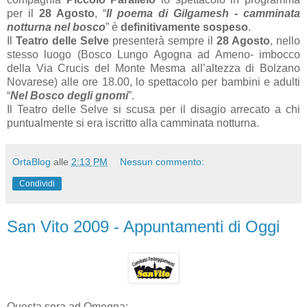
per il
28 Agosto
, “
Il poema di Gilgamesh - camminata
notturna nel bosco
” è
definitivamente sospeso
.
Il
Teatro delle Selve
presenterà sempre il
28 Agosto
, nello
stesso luogo (Bosco Lungo Agogna ad Ameno- imbocco
della Via Crucis del Monte Mesma all’altezza di Bolzano
Novarese) alle ore 18.00, lo spettacolo per bambini e adulti
“
Nel Bosco degli gnomi
”.
Il Teatro delle Selve si scusa per il disagio arrecato a chi
puntualmente si era iscritto alla camminata notturna.
OrtaBlog
alle
2:13 PM
Nessun commento:
Condividi
San Vito 2009 - Appuntamenti di Oggi
Questa sera ad Omegna: