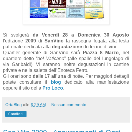
Si svolgerà
da Venerdì 28 a Domenica 30 Agosto
l'edizione
2009
di
SanVino
la rassegna legata alla festa
patronale dedicata alla
degustazione
di decine di vini.
Quartier generale di SanVino sarà
Piazza 8 Marzo
, nel
quartiere detto “
del Vaticano
” (alle spalle del lungolago di
via Garibaldi). Vi saranno inoltre degustazioni in cantine
private e nella saletta dell’Enoteca Ferro.
Gli orari sono
dalle 17 all'una
di notte. Per maggiori dettagli
potete consultare il
blog
dedicato alla manifestazione
oppure il sito della
Pro Loco
.
OrtaBlog
alle
6:29 AM
Nessun commento:
Condividi