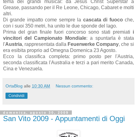
tema dei grandi musical: da Jesus Christ Superstar a
Grease, passando per il Re Leone, Chicago, Cabaret e molti
altri.
Di grande impatto come sempre la
cascata di fuoco
che,
con i suoi 350 metri, ha unito le due sponde del lago.
Prima del gran finale fuori concorso sono stati premiati
i
vincitori del Campionato Mondiale
: a spuntarla è stata
l'
Austria
, rappresentata dalla
Feuerwerke Company
, che si
era esibita proprio ad Omegna Domenica 23 Agosto.
Ecco la classifica completa: primo posto per l'Austria,
seconda classificata l'Australia e terzi a pari merito Canada,
Cina e Venezuela.
OrtaBlog
alle
10:30 AM
Nessun commento:
Condividi
domenica, agosto 30, 2009
San Vito 2009 - Appuntamenti di Oggi