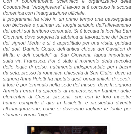
Con il coordinamento scientifico e organizzativo della
Cooperativa “Vedogiovane” il lavoro si è concluso la scorsa
domenica con l’inaugurazione ufficiale.
Il programma ha visto in un primo tempo una passeggiata
con biciclette e pullman sui luoghi simbolo dell’allevamento
dei bachi sul territorio comunale. Si è toccata la località San
Giovanni, dove sorgeva la fabbrica di lavorazione dei bachi
dei signori Meda; e si è approfittato per una visita, guidata
dal dott. Daniele Godio, dell’antica chiesa dei Cavalieri di
Malta e dell’”ospitale” di San Giovanni, tappa importante
sulla via Francisca. Poi è stato il momento della raccolta
delle foglie di gelso, nutrimento indispensabile per i bachi
da seta, presso la romanica chiesetta di San Giulio, dove la
signora Anna Poletti ha ripetuto gesti ormai antichi di secoli.
Il tour è poi terminato nella sede del museo, dove la signora
Armida Ferrari ha spiegato ai numerosissimi bambini delle
elementari di Cressa presenti, che con le loro maestre
hanno compiuto il giro in bicicletta e presieduto divertiti
all’inaugurazione, come si dovevano tagliare le foglie per
sfamare i voraci “bigat”.