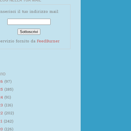
LOG NELLA TUA MAIL
Inserisci il tuo indirizzo mail:
ervizio fornito da
FeedBurner
VIO
26
(97)
25
(185)
24
(91)
23
(116)
22
(202)
21
(242)
20
(126)