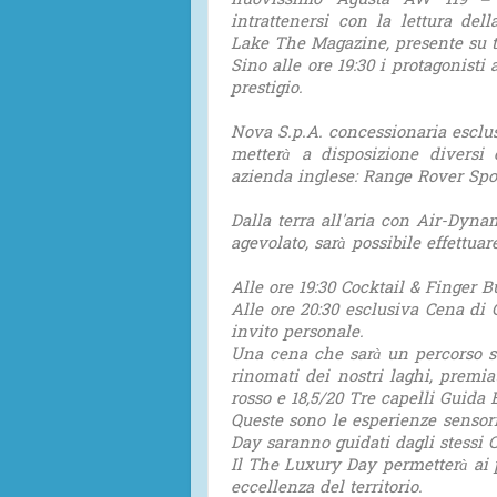
nuovissimo Agusta AW 119 – c
intrattenersi con la lettura del
Lake The Magazine, presente su tu
Sino alle ore 19:30 i protagonisti 
prestigio.
Nova S.p.A. concessionaria esclu
metterà a disposizione diversi
azienda inglese: Range Rover Spor
Dalla terra all'aria con Air-Dyna
agevolato, sarà possibile effettuar
Alle ore 19:30 Cocktail & Finger Bu
Alle ore 20:30 esclusiva Cena di 
invito personale.
Una cena che sarà un percorso se
rinomati dei nostri laghi, premi
rosso e 18,5/20 Tre capelli Guida 
Queste sono le esperienze sensori
Day saranno guidati dagli stessi 
Il The Luxury Day permetterà ai p
eccellenza del territorio.