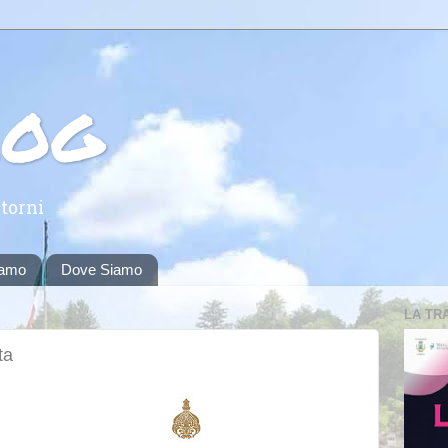
log
torni
iamo
Dove Siamo
LA TR
ta