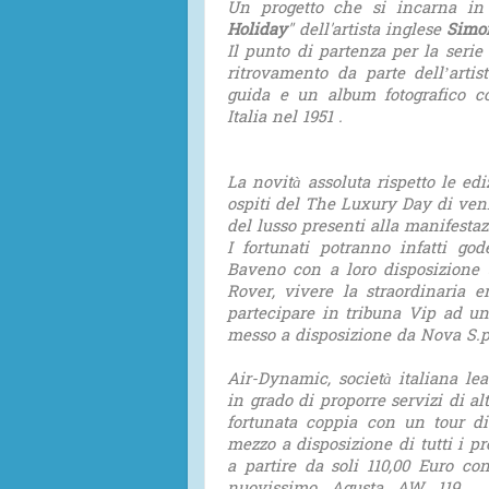
Un progetto che si incarna in 
Holiday
" dell'artista inglese
Simo
Il punto di partenza per la serie d
ritrovamento da parte dell’artis
guida e un album fotografico co
Italia nel 1951 .
La novità assoluta rispetto le edi
ospiti del The Luxury Day di ven
del lusso presenti alla manifestaz
I fortunati potranno infatti g
Baveno con a loro disposizione 
Rover, vivere la straordinaria 
partecipare in tribuna Vip ad un
messo a disposizione da Nova S.p
Air-Dynamic, società italiana lead
in grado di proporre servizi di a
fortunata coppia con un tour di
mezzo a disposizione di tutti i p
a partire da soli 110,00 Euro co