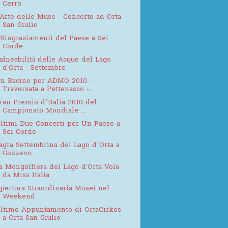
Cerro
'Arte delle Muse - Concerto ad Orta
San Giulio
 Ringraziamenti del Paese a Sei
Corde
alneabilità delle Acque del Lago
d'Orta - Settembre
n Bacino per ADMO 2010 -
Traversata a Pettenasco -...
ran Premio d’Italia 2010 del
Campionato Mondiale ...
ltimi Due Concerti per Un Paese a
Sei Corde
agra Settembrina del Lago d’Orta a
Gozzano
a Mongolfiera del Lago d'Orta Vola
da Miss Italia
pertura Straordinaria Musei nel
Weekend
ltimo Appuntamento di OrtaCirkos
a Orta San Giulio