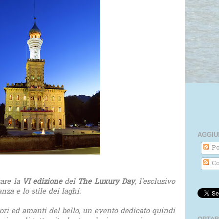
AGGIU
Po
Co
tare la
VI edizione
del
The Luxury Day
, l'esclusivo
ganza e lo stile dei laghi.
ori ed amanti del bello, un evento dedicato quindi