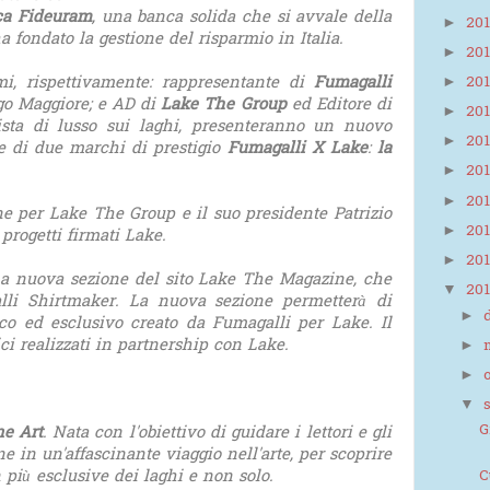
a Fideuram
, una banca solida che si avvale della
20
►
a fondato la gestione del risparmio in Italia.
20
►
ami, rispettivamente: rappresentante di
Fumagalli
20
►
Lago Maggiore; e AD di
Lake The Group
ed Editore di
20
►
vista di lusso sui laghi, presenteranno un nuovo
20
►
ne di due marchi di prestigio
Fumagalli X Lake
:
la
20
►
20
►
ne per Lake The Group e il suo presidente Patrizio
20
►
progetti firmati Lake.
20
►
na nuova sezione del sito Lake The Magazine, che
20
▼
li Shirtmaker. La nuova sezione permetterà di
►
co ed esclusivo creato da Fumagalli per Lake. Il
ci realizzati in partnership con Lake.
►
►
▼
G
ne Art
. Nata con l'obiettivo di guidare i lettori e gli
 in un'affascinante viaggio nell'arte, per scoprire
n più esclusive dei laghi e non solo.
C