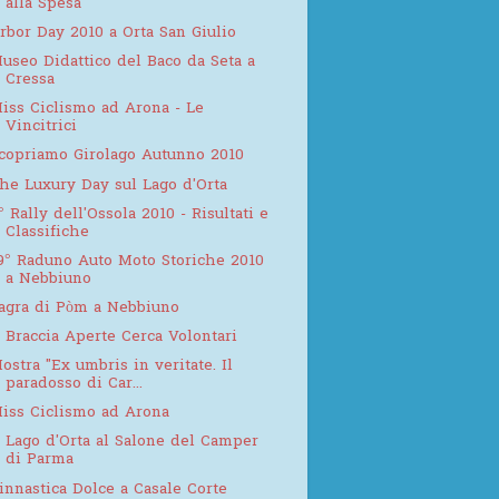
alla Spesa"
rbor Day 2010 a Orta San Giulio
useo Didattico del Baco da Seta a
Cressa
iss Ciclismo ad Arona - Le
Vincitrici
copriamo Girolago Autunno 2010
he Luxury Day sul Lago d'Orta
° Rally dell'Ossola 2010 - Risultati e
Classifiche
9° Raduno Auto Moto Storiche 2010
a Nebbiuno
agra di Pòm a Nebbiuno
 Braccia Aperte Cerca Volontari
ostra "Ex umbris in veritate. Il
paradosso di Car...
iss Ciclismo ad Arona
l Lago d'Orta al Salone del Camper
di Parma
innastica Dolce a Casale Corte