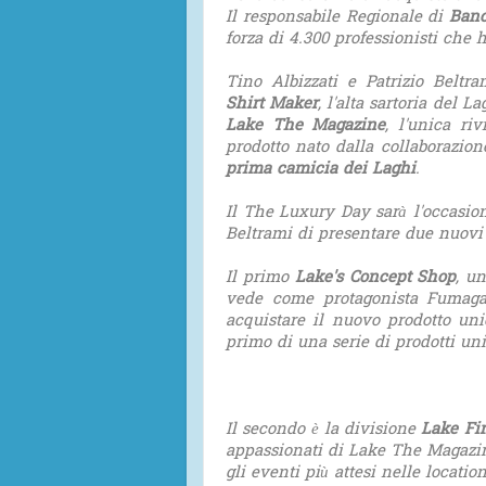
Il responsabile Regionale di
Banc
forza di 4.300 professionisti che h
Tino Albizzati e Patrizio Beltr
Shirt Maker
, l'alta sartoria del 
Lake The Magazine
, l'unica ri
prodotto nato dalla collaborazio
prima camicia dei Laghi
.
Il The Luxury Day sarà l'occasio
Beltrami di presentare due nuovi 
Il primo
Lake's Concept Shop
, u
vede come protagonista Fumagal
acquistare il nuovo prodotto uni
primo di una serie di prodotti uni
Il secondo è la divisione
Lake Fi
appassionati di Lake The Magazine
gli eventi più attesi nelle locatio