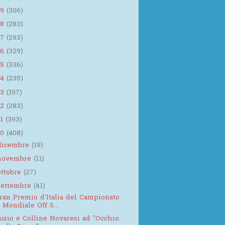
19
(306)
18
(283)
17
(293)
16
(329)
15
(336)
14
(235)
13
(197)
12
(283)
11
(393)
10
(408)
dicembre
(19)
novembre
(11)
ottobre
(27)
settembre
(41)
ran Premio d'Italia del Campionato
Mondiale Off S...
usio e Colline Novaresi ad "Occhio