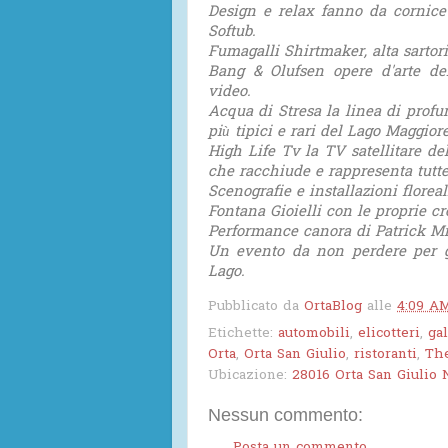
Design e relax fanno da cornic
Softub.
Fumagalli Shirtmaker, alta sartor
Bang & Olufsen opere d'arte dell
video.
Acqua di Stresa la linea di profum
più tipici e rari del Lago Maggiore
High Life Tv la TV satellitare del
che racchiude e rappresenta tutte 
Scenografie e installazioni florea
Fontana Gioielli con le proprie cre
Performance canora di Patrick Mit
Un evento da non perdere per gl
Lago.
Pubblicato da
OrtaBlog
alle
4:09 A
Etichette:
automobili
,
elicotteri
,
gal
Orta
,
Orta San Giulio
,
ristoranti
,
The
Ubicazione:
28016 Orta San Giulio N
Nessun commento: