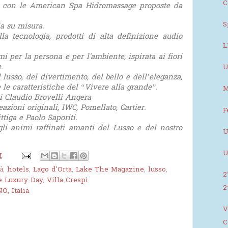
C
e con le American Spa Hidromassage proposte da
S
ia su misura.
a tecnologia, prodotti di alta definizione audio
L
i per la persona e per l'ambiente, ispirata ai fiori
.
U
 lusso, del divertimento, del bello e dell’eleganza,
le caratteristiche del “Vivere alla grande”.
M
li Claudio Brovelli Angera
azioni originali, IWC, Pomellato, Cartier.
F
tiga e Paolo Saporiti.
i animi raffinati amanti del Lusso e del nostro
U
U
M
à
,
hotels
,
Lago d'Orta
,
Lake The Magazine
,
lusso
,
2
 Luxury Day
,
Villa Crespi
2
O, Italia
V
C