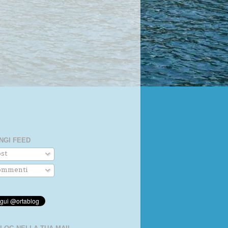
NGI FEED
st
mmenti