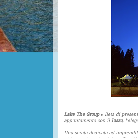
Lake The Group
è lieta di presen
appuntamento con il
lusso
, l'ele
Una serata dedicata ad imprendit