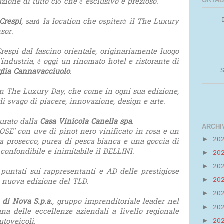
tazione di tutto ciò che è esclusivo e prezioso.
ORTAB
 Crespi
, sarà la location che ospiterà il The Luxury
sor.
respi dal fascino orientale, originariamente luogo
'industria, è oggi un rinomato hotel e ristorante di
S
lia Cannavacciuolo
.
 un The Luxury Day, che come in ogni sua edizione,
i svago di piacere, innovazione, design e arte.
curato dalla
Casa Vinicola Canella spa
.
ARCHI
SE' con uve di pinot nero vinificato in rosa e un
20
►
a prosecco, purea di pesca bianca e una goccia di
onfondibile e inimitabile il BELLINI.
20
►
Powered by
Helplogger
20
►
o puntati sui rappresentanti e AD delle prestigiose
20
►
a nuova edizione del TLD.
20
►
 di Nova S.p.a.
, gruppo imprenditoriale leader nel
20
►
una delle eccellenze aziendali a livello regionale
20
utoveicoli.
►