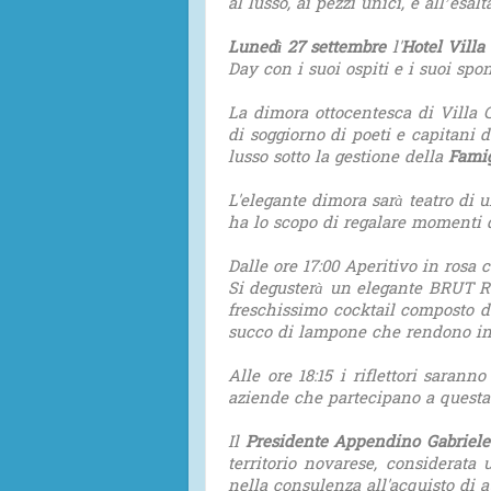
al lusso, ai pezzi unici, e all’esal
Lunedì 27 settembre
l'
Hotel Villa
Day con i suoi ospiti e i suoi spon
La dimora ottocentesca di Villa C
di soggiorno di poeti e capitani d
lusso sotto la gestione della
Famig
L'elegante dimora sarà teatro di
ha lo scopo di regalare momenti d
Dalle ore 17:00 Aperitivo in rosa 
Si degusterà un elegante BRUT RO
freschissimo cocktail composto d
succo di lampone che rendono inc
Alle ore 18:15 i riflettori sarann
aziende che partecipano a quest
Il
Presidente Appendino Gabriele
territorio novarese, considerata 
nella consulenza all'acquisto di a