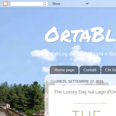
OrtaB
Il WebLog del Lago d'Orta e din
Home page
Contatti
Chi S
LUNEDÌ, SETTEMBRE 27, 2010
The Luxury Day sul Lago d'Or