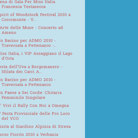
ena di Gala Per Miss Italia
Francesca Testasecca
pirit of Woodstock Festival 2010 a
Coiromonte - V...
'Arte delle Muse - Concerto ad
Ameno
n Bacino per ADMO 2010 -
Traversata a Pettenasco -...
iss Italia, i VIP Assaggiano il Lago
d'Orta
esta dell'Uva a Borgomanero -
Sfilata dei Carri A...
n Bacino per ADMO 2010 -
Traversata a Pettenasco
n Paese a Sei Corde: Chitarra
Femminile Singolare
° Vivi il Rally Con Noi a Omegna
ª Festa Provinciale delle Pro Loco
del VCO
isita al Giardino Alpinia di Stresa
orso Fiorito 2010 a Verbania