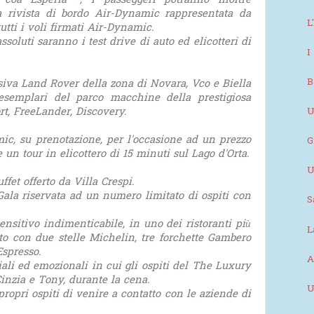
oa Esperia -, i passeggeri potranno inoltre
la rivista di bordo Air-Dynamic rappresentata da
L
tti i voli firmati Air-Dynamic.
assoluti saranno i test drive di auto ed elicotteri di
I
B
siva Land Rover della zona di Novara, Vco e Biella
 esemplari del parco macchine della prestigiosa
t, FreeLander, Discovery.
U
mic, su prenotazione, per l'occasione ad un prezzo
G
e un tour in elicottero di 15 minuti sul Lago d'Orta.
U
ffet offerto da Villa Crespi.
Gala riservata ad un numero limitato di ospiti con
S
nsitivo indimenticabile, in uno dei ristoranti più
L
ato con due stelle Michelin, tre forchette Gambero
Espresso.
A
ali ed emozionali in cui gli ospiti del The Luxury
Cinzia e Tony, durante la cena.
U
ropri ospiti di venire a contatto con le aziende di