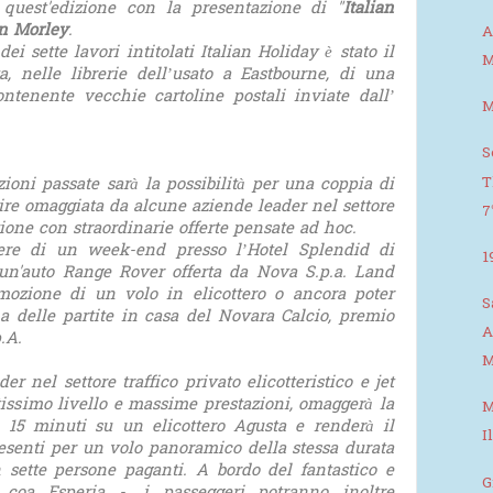
quest'edizione con la presentazione di "
Italian
n Morley
.
A
ei sette lavori intitolati Italian Holiday è stato il
M
ta, nelle librerie dell’usato a Eastbourne, di una
ntenente vecchie cartoline postali inviate dall’
M
S
T
zioni passate sarà la possibilità per una coppia di
ire omaggiata da alcune aziende leader nel settore
7
ione con straordinarie offerte pensate ad hoc.
odere di un week-end presso l’Hotel Splendid di
1
un'auto Range Rover offerta da Nova S.p.a. Land
emozione di un volo in elicottero o ancora poter
S
a delle partite in casa del Novara Calcio, premio
A
.A.
M
er nel settore traffico privato elicotteristico e jet
ltissimo livello e massime prestazioni, omaggerà la
M
 15 minuti su un elicottero Agusta e renderà il
I
resenti per un volo panoramico della stessa durata
n sette persone paganti. A bordo del fantastico e
G