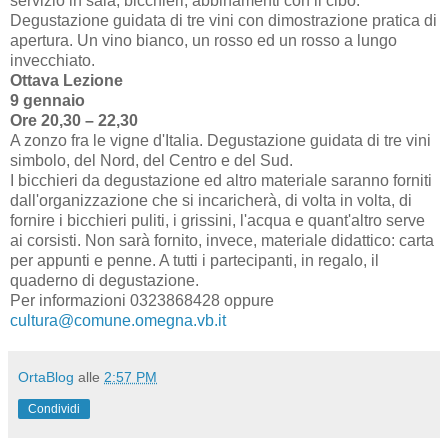
servizio in sala, bicchieri, abbinamenti con il cibo.
Degustazione guidata di tre vini con dimostrazione pratica di
apertura. Un vino bianco, un rosso ed un rosso a lungo
invecchiato.
Ottava Lezione
9 gennaio
Ore 20,30 – 22,30
A zonzo fra le vigne d'Italia. Degustazione guidata di tre vini
simbolo, del Nord, del Centro e del Sud.
I bicchieri da degustazione ed altro materiale saranno forniti
dall'organizzazione che si incaricherà, di volta in volta, di
fornire i bicchieri puliti, i grissini, l'acqua e quant'altro serve
ai corsisti. Non sarà fornito, invece, materiale didattico: carta
per appunti e penne. A tutti i partecipanti, in regalo, il
quaderno di degustazione.
Per informazioni 0323868428 oppure
cultura@comune.omegna.vb.it
OrtaBlog
alle
2:57 PM
Condividi