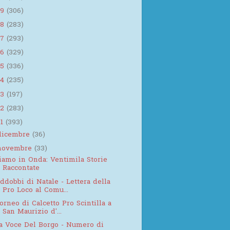
19
(306)
18
(283)
17
(293)
16
(329)
15
(336)
14
(235)
13
(197)
12
(283)
11
(393)
dicembre
(36)
novembre
(33)
iamo in Onda: Ventimila Storie
Raccontate
ddobbi di Natale - Lettera della
Pro Loco al Comu...
orneo di Calcetto Pro Scintilla a
San Maurizio d'...
a Voce Del Borgo - Numero di