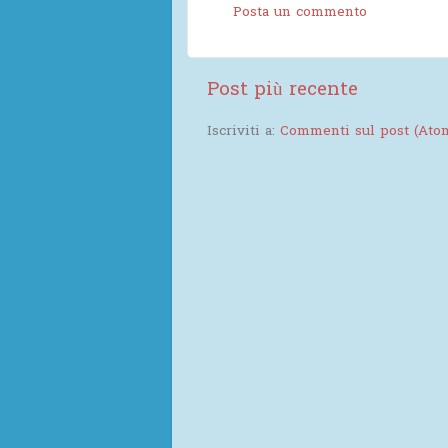
Posta un commento
Post più recente
Iscriviti a:
Commenti sul post (Ato