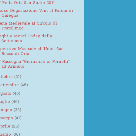
ª Pella Orta San Giulio 2011
orso Degustazione Vini al Forum di
Omegna
ena Medievale al Circolo di
Pratolungo
aghi e Monti Today della
Settimana
peritivo Musicale all'Hotel San
Rocco di Orta
ª Rassegna "Giornalisti ai Fornelli"
ad Armeno
ottobre
(21)
settembre
(45)
agosto
(40)
luglio
(46)
giugno
(33)
maggio
(41)
aprile
(25)
marzo
(36)