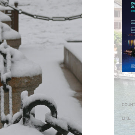
COUN
LIKE