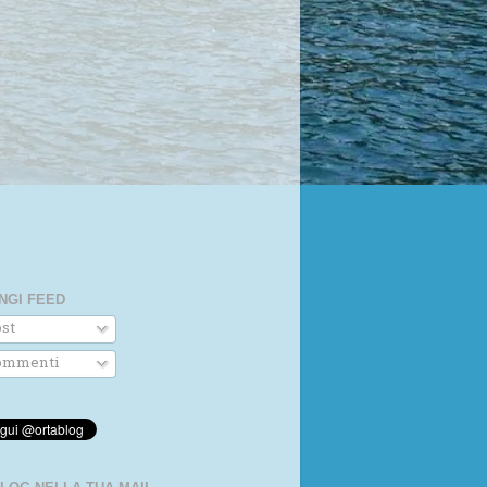
NGI FEED
st
mmenti