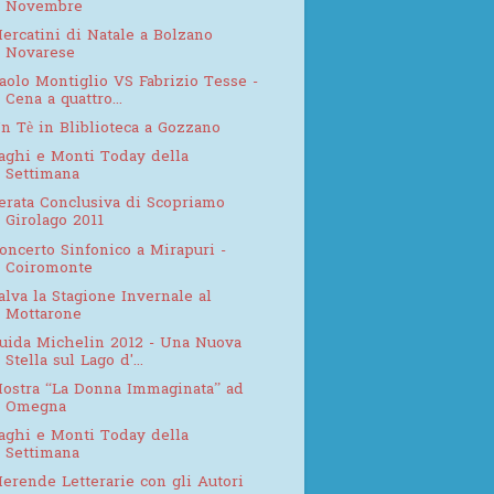
Novembre
ercatini di Natale a Bolzano
Novarese
aolo Montiglio VS Fabrizio Tesse -
Cena a quattro...
n Tè in Bliblioteca a Gozzano
aghi e Monti Today della
Settimana
erata Conclusiva di Scopriamo
Girolago 2011
oncerto Sinfonico a Mirapuri -
Coiromonte
alva la Stagione Invernale al
Mottarone
uida Michelin 2012 - Una Nuova
Stella sul Lago d'...
ostra “La Donna Immaginata” ad
Omegna
aghi e Monti Today della
Settimana
erende Letterarie con gli Autori