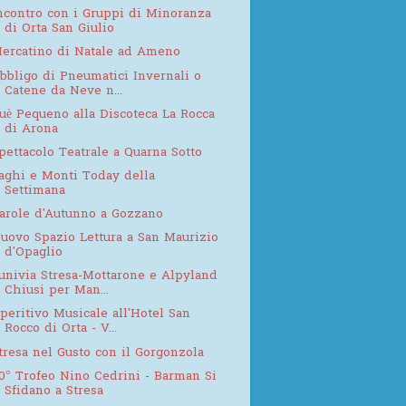
ncontro con i Gruppi di Minoranza
di Orta San Giulio
ercatino di Natale ad Ameno
bbligo di Pneumatici Invernali o
Catene da Neve n...
uè Pequeno alla Discoteca La Rocca
di Arona
pettacolo Teatrale a Quarna Sotto
aghi e Monti Today della
Settimana
arole d'Autunno a Gozzano
uovo Spazio Lettura a San Maurizio
d'Opaglio
univia Stresa-Mottarone e Alpyland
Chiusi per Man...
peritivo Musicale all'Hotel San
Rocco di Orta - V...
tresa nel Gusto con il Gorgonzola
0° Trofeo Nino Cedrini - Barman Si
Sfidano a Stresa