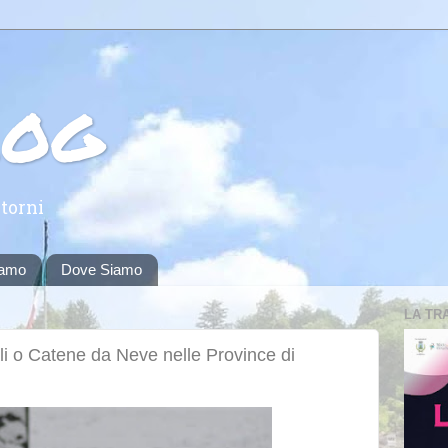
log
torni
iamo
Dove Siamo
LA TR
li o Catene da Neve nelle Province di