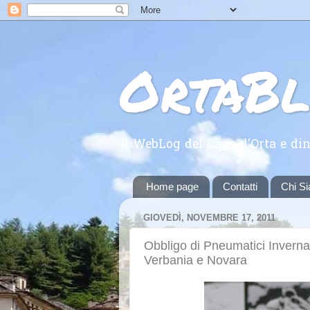
OrtaB
Il WebLog del Lago d'Orta e din
Home page
Contatti
Chi S
GIOVEDÌ, NOVEMBRE 17, 2011
Obbligo di Pneumatici Inverna
Verbania e Novara