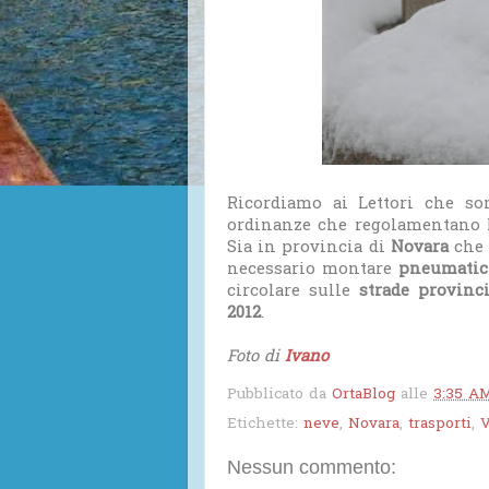
Ricordiamo ai Lettori che so
ordinanze che regolamentano la
Sia in provincia di
Novara
che 
necessario montare
pneumatic
circolare sulle
strade provinci
2012
.
Foto di
Ivano
Pubblicato da
OrtaBlog
alle
3:35 A
Etichette:
neve
,
Novara
,
trasporti
,
Nessun commento: