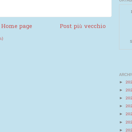
ORTAB
Home page
Post più vecchio
m)
S
ARCHI
20
►
20
►
Powered by
Helplogger
20
►
20
►
20
►
20
►
20
►