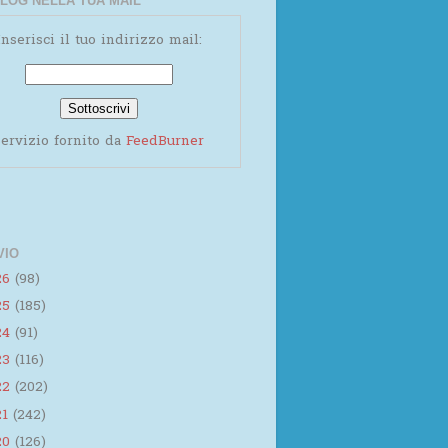
LOG NELLA TUA MAIL
Inserisci il tuo indirizzo mail:
ervizio fornito da
FeedBurner
VIO
26
(98)
25
(185)
24
(91)
23
(116)
22
(202)
21
(242)
20
(126)