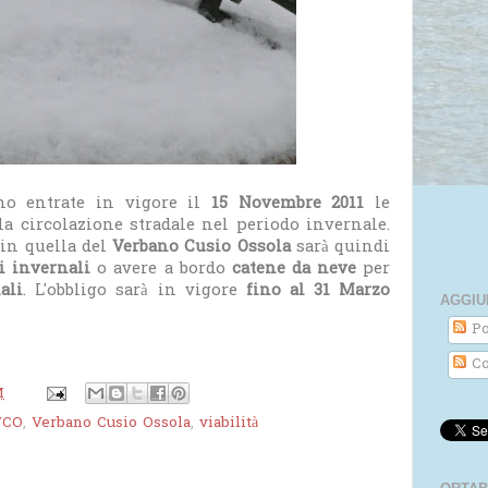
no entrate in vigore il
15 Novembre 2011
le
 circolazione stradale nel periodo invernale.
in quella del
Verbano Cusio Ossola
sarà quindi
i invernali
o avere a bordo
catene da neve
per
ali
. L'obbligo sarà in vigore
fino al 31 Marzo
AGGIU
Po
Co
M
VCO
,
Verbano Cusio Ossola
,
viabilità