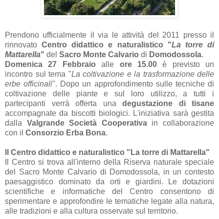
Prendono ufficialmente il via le attività del 2011 presso il
rinnovato
Centro didattico e naturalistico "
La torre di
Mattarella
"
del
Sacro Monte Calvario
di
Domodossola
.
Domenica 27 Febbraio
alle
ore 15.00
è previsto un
incontro sul tema "
La coltivazione e la trasformazione delle
erbe officinali
". Dopo un approfondimento sulle tecniche di
coltivazione delle piante e sul loro utilizzo, a tutti i
partecipanti verrà offerta una
degustazione di tisane
accompagnate da biscotti biologici. L'iniziativa sarà gestita
dalla
Valgrande Società Cooperativa
in collaborazione
con il
Consorzio Erba Bona
.
Il Centro didattico e naturalistico "La torre di Mattarella"
Il Centro si trova all'interno della Riserva naturale speciale
del Sacro Monte Calvario di Domodossola, in un contesto
paesaggistico dominato da orti e giardini. Le dotazioni
scientifiche e informatiche del Centro consentono di
sperimentare e approfondire le tematiche legate alla natura,
alle tradizioni e alla cultura osservate sul territorio.