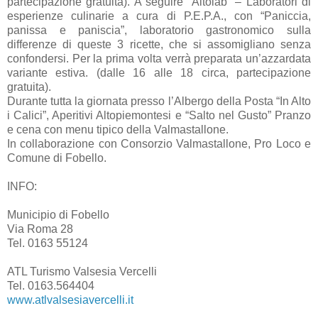
partecipazione gratuita). A seguire “Altolab” – Laboratori di
esperienze culinarie a cura di P.E.P.A., con “Paniccia,
panissa e paniscia”, laboratorio gastronomico sulla
differenze di queste 3 ricette, che si assomigliano senza
confondersi. Per la prima volta verrà preparata un’azzardata
variante estiva. (dalle 16 alle 18 circa, partecipazione
gratuita).
Durante tutta la giornata presso l’Albergo della Posta “In Alto
i Calici”, Aperitivi Altopiemontesi e “Salto nel Gusto” Pranzo
e cena con menu tipico della Valmastallone.
In collaborazione con Consorzio Valmastallone, Pro Loco e
Comune di Fobello.
INFO:
Municipio di Fobello
Via Roma 28
Tel. 0163 55124
ATL Turismo Valsesia Vercelli
Tel. 0163.564404
www.atlvalsesiavercelli.it