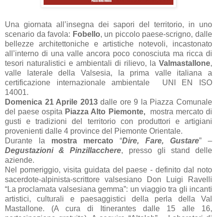
Una giornata all’insegna dei sapori del territorio, in uno
scenario da favola:
Fobello
, un piccolo paese-scrigno, dalle
bellezze architettoniche e artistiche notevoli, incastonato
all’interno di una valle ancora poco conosciuta ma ricca di
tesori naturalistici e ambientali di rilievo, la
Valmastallone
,
valle laterale della Valsesia, la prima valle italiana a
certificazione internazionale ambientale UNI EN ISO
14001.
Domenica 21 Aprile 2013
dalle ore 9 la Piazza Comunale
del paese ospita
Piazza Alto Piemonte,
mostra mercato di
gusti e tradizioni del territorio con produttori e artigiani
provenienti dalle 4 province del Piemonte Orientale.
Durante la
mostra mercato
“
Dire, Fare, Gustare
” –
Degustazioni & Pinzillacchere
, presso gli stand delle
aziende.
Nel pomeriggio, visita guidata del paese - definito dal noto
sacerdote-alpinista-scrittore valsesiano Don Luigi Ravelli
“La proclamata valsesiana gemma”: un viaggio tra gli incanti
artistici, culturali e paesaggistici della perla della Val
Mastallone. (A cura di Itinerantes dalle 15 alle 16,