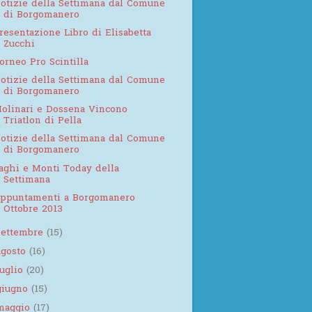
otizie della Settimana dal Comune
di Borgomanero
resentazione Libro di Elisabetta
Zucchi
orneo Pro Scintilla
otizie della Settimana dal Comune
di Borgomanero
olinari e Dossena Vincono
Triatlon di Pella
otizie della Settimana dal Comune
di Borgomanero
aghi e Monti Today della
Settimana
ppuntamenti a Borgomanero
Ottobre 2013
settembre
(15)
agosto
(16)
luglio
(20)
giugno
(15)
maggio
(17)