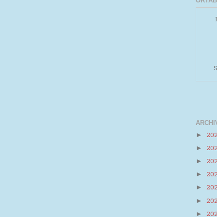
ORTAB
S
ARCHI
20
►
Powered by
Helplogger
20
►
20
►
20
►
20
►
20
►
20
►