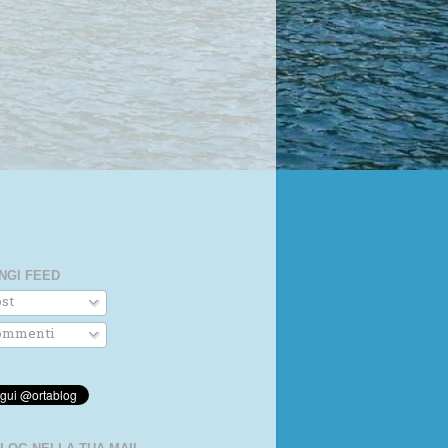
NGI FEED
st
mmenti