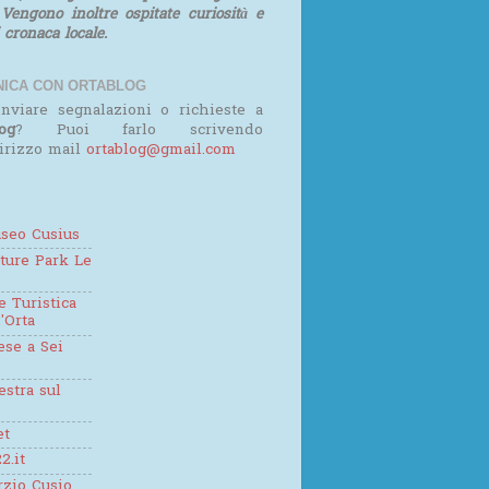
 Vengono inoltre ospitate curiosità e
i cronaca locale.
ICA CON ORTABLOG
nviare segnalazioni o richieste a
og
? Puoi farlo scrivendo
dirizzo mail
ortablog@gmail.com
seo Cusius
ture Park Le
 Turistica
'Orta
se a Sei
estra sul
et
2.it
zio Cusio