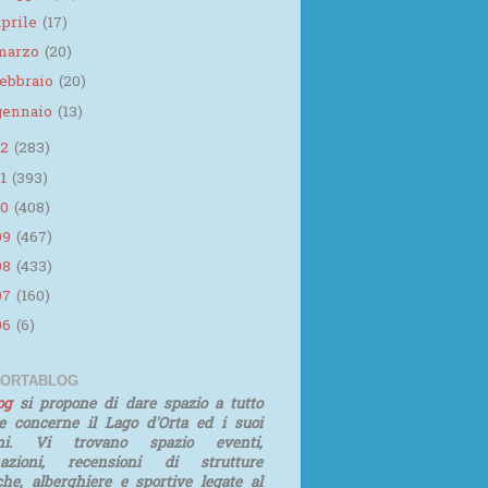
aprile
(17)
marzo
(20)
febbraio
(20)
gennaio
(13)
12
(283)
11
(393)
10
(408)
09
(467)
08
(433)
07
(160)
06
(6)
 ORTABLOG
log
si propone di dare spazio a tutto
e concerne il Lago d'Orta ed i suoi
rni. Vi trovano spazio eventi,
mazioni, recensioni di strutture
iche, alberghiere e sportive legate al