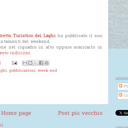
tretto Turistico dei Laghi
ha pubblicato il suo
untamenti del weekend.
one nel riquadro in alto oppure scaricarlo in
esto indirizzo
.
M
aghi
,
pubblicazioni
,
week-end
AGGIU
Po
Co
Home page
Post più vecchio
m)