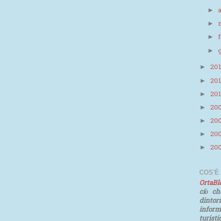
►
►
►
►
20
►
20
►
20
►
20
►
20
►
20
►
20
►
COS'È
OrtaB
ciò ch
dinto
infor
turist