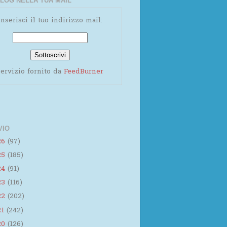
LOG NELLA TUA MAIL
Inserisci il tuo indirizzo mail:
ervizio fornito da
FeedBurner
VIO
26
(97)
25
(185)
24
(91)
23
(116)
22
(202)
21
(242)
20
(126)