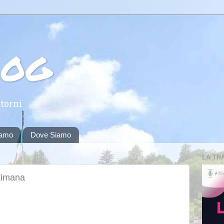
log
torni
iamo
Dove Siamo
LA TR
ttimana