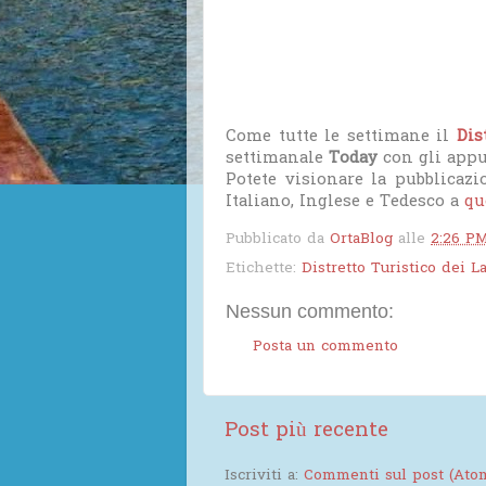
Come tutte le settimane il
Dis
settimanale
Today
con gli app
Potete visionare la pubblicazi
Italiano, Inglese e Tedesco a
qu
Pubblicato da
OrtaBlog
alle
2:26 P
Etichette:
Distretto Turistico dei L
Nessun commento:
Posta un commento
Post più recente
Iscriviti a:
Commenti sul post (Ato