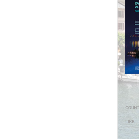
COUN
LIKE