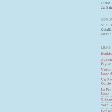
Cusio.
fatti d
COMUN
Vuoi i
OrtaBl
all'in
LINKS
EcoMu
Adven
Pigne
Unione
Lago d
Un Pae
Corde
La Fin
Lago
Orta.n
zero32
Consor