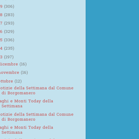
19
(306)
18
(283)
17
(293)
16
(329)
15
(336)
14
(235)
13
(197)
dicembre
(16)
novembre
(16)
ottobre
(12)
otizie della Settimana dal Comune
di Borgomanero
aghi e Monti Today della
Settimana
otizie della Settimana dal Comune
di Borgomanero
aghi e Monti Today della
Settimana