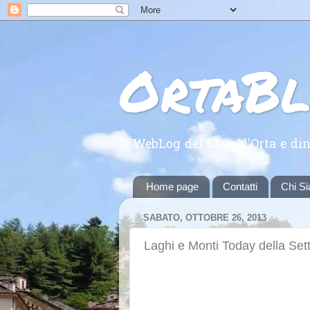
OrtaB
Il WebLog del Lago d'Orta e din
Home page
Contatti
Chi S
SABATO, OTTOBRE 26, 2013
Laghi e Monti Today della Se