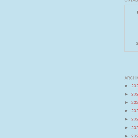
ORTAB
S
ARCHI
20
►
20
►
Powered by
Helplogger
20
►
20
►
20
►
20
►
20
►