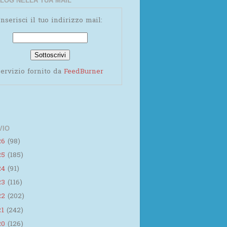
LOG NELLA TUA MAIL
Inserisci il tuo indirizzo mail:
ervizio fornito da
FeedBurner
VIO
26
(98)
25
(185)
24
(91)
23
(116)
22
(202)
21
(242)
20
(126)