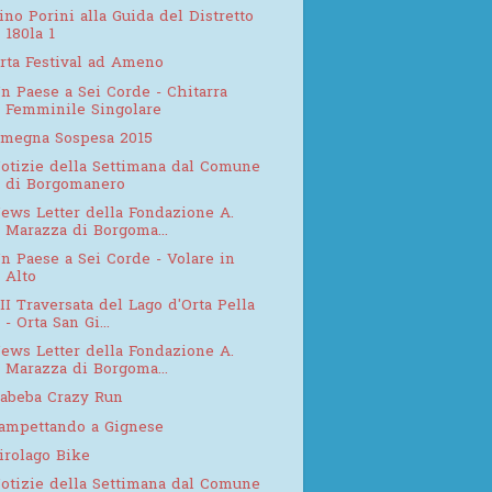
ino Porini alla Guida del Distretto
180la 1
rta Festival ad Ameno
n Paese a Sei Corde - Chitarra
Femminile Singolare
megna Sospesa 2015
otizie della Settimana dal Comune
di Borgomanero
ews Letter della Fondazione A.
Marazza di Borgoma...
n Paese a Sei Corde - Volare in
Alto
II Traversata del Lago d'Orta Pella
- Orta San Gi...
ews Letter della Fondazione A.
Marazza di Borgoma...
abeba Crazy Run
ampettando a Gignese
irolago Bike
otizie della Settimana dal Comune