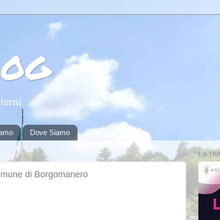
log
torni
iamo
Dove Siamo
LA TR
Comune di Borgomanero