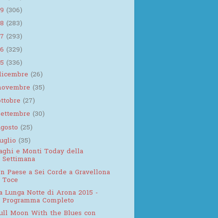
19
(306)
18
(283)
17
(293)
16
(329)
15
(336)
dicembre
(26)
novembre
(35)
ottobre
(27)
settembre
(30)
agosto
(25)
luglio
(35)
aghi e Monti Today della
Settimana
n Paese a Sei Corde a Gravellona
Toce
a Lunga Notte di Arona 2015 -
Programma Completo
ull Moon With the Blues con