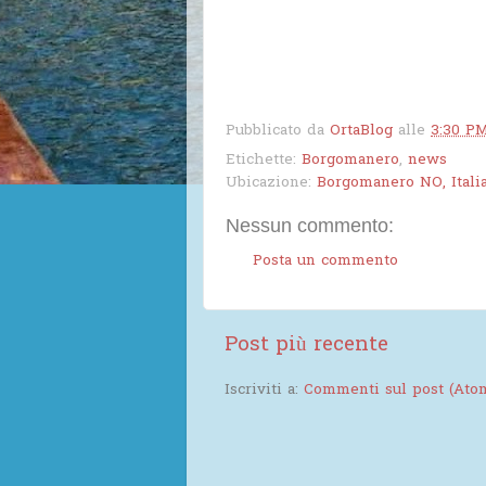
Pubblicato da
OrtaBlog
alle
3:30 P
Etichette:
Borgomanero
,
news
Ubicazione:
Borgomanero NO, Itali
Nessun commento:
Posta un commento
Post più recente
Iscriviti a:
Commenti sul post (Ato