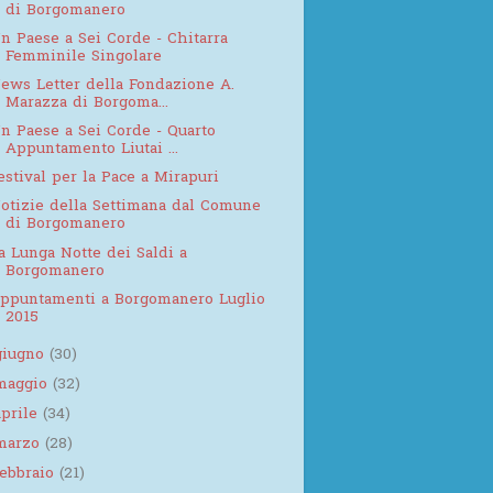
di Borgomanero
n Paese a Sei Corde - Chitarra
Femminile Singolare
ews Letter della Fondazione A.
Marazza di Borgoma...
n Paese a Sei Corde - Quarto
Appuntamento Liutai ...
estival per la Pace a Mirapuri
otizie della Settimana dal Comune
di Borgomanero
a Lunga Notte dei Saldi a
Borgomanero
ppuntamenti a Borgomanero Luglio
2015
giugno
(30)
maggio
(32)
aprile
(34)
marzo
(28)
febbraio
(21)