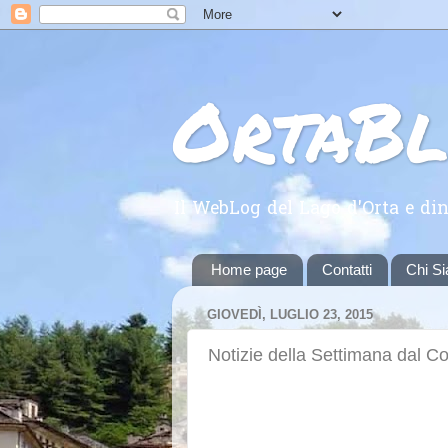
OrtaB
Il WebLog del Lago d'Orta e din
Home page
Contatti
Chi S
GIOVEDÌ, LUGLIO 23, 2015
Notizie della Settimana dal 