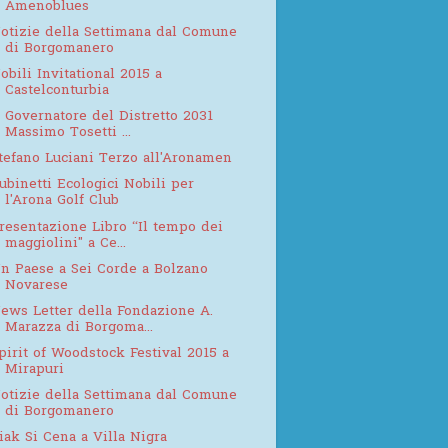
Amenoblues
otizie della Settimana dal Comune
di Borgomanero
obili Invitational 2015 a
Castelconturbia
l Governatore del Distretto 2031
Massimo Tosetti ...
tefano Luciani Terzo all'Aronamen
ubinetti Ecologici Nobili per
l'Arona Golf Club
resentazione Libro “Il tempo dei
maggiolini" a Ce...
n Paese a Sei Corde a Bolzano
Novarese
ews Letter della Fondazione A.
Marazza di Borgoma...
pirit of Woodstock Festival 2015 a
Mirapuri
otizie della Settimana dal Comune
di Borgomanero
iak Si Cena a Villa Nigra