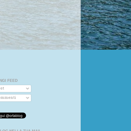
NGI FEED
st
mmenti