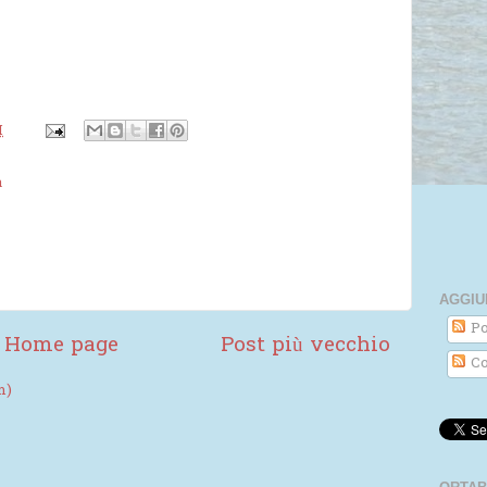
M
a
AGGIU
Po
Home page
Post più vecchio
Co
m)