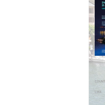
COUN
LIKE