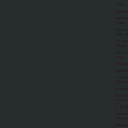
LINKS
EcoMu
Adven
Pigne
Unione
Lago d
Un Pae
Corde
La Fin
Lago
Orta.n
zero32
Consor
Turis
Proge
EtiloD
d'Orta
Il Blo
Assoc
Stori
Bomb