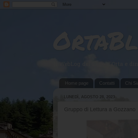
OrtaB
Il WebLog del Lago d'Orta e din
Home page
Contatti
Chi S
LUNEDÌ, AGOSTO 28, 2023
Gruppo di Lettura a Gozzano