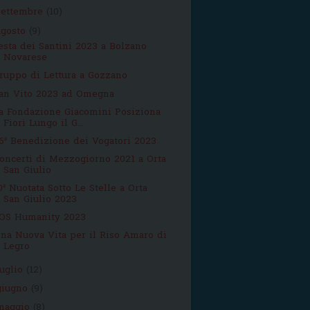
settembre
(10)
agosto
(9)
esta dei Santini 2023 a Bolzano
Novarese
ruppo di Lettura a Gozzano
an Vito 2023 ad Omegna
a Fondazione Giacomini Posiziona
Fiori Lungo il G...
6ª Benedizione dei Vogatori 2023
oncerti di Mezzogiorno 2021 a Orta
San Giulio
0ª Nuotata Sotto Le Stelle a Orta
San Giulio 2023
OS Humanity 2023
na Nuova Vita per il Riso Amaro di
Legro
luglio
(12)
giugno
(9)
maggio
(8)