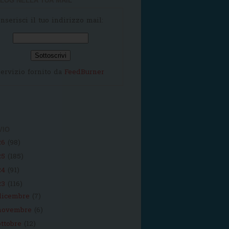
LOG NELLA TUA MAIL
Inserisci il tuo indirizzo mail:
ervizio fornito da
FeedBurner
VIO
26
(98)
25
(185)
24
(91)
23
(116)
dicembre
(7)
novembre
(6)
ottobre
(12)