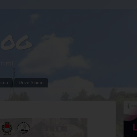
log
torni
iamo
Dove Siamo
LA TR