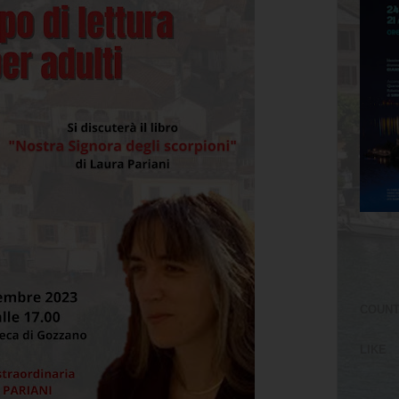
COUN
LIKE