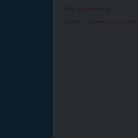
Post più recente
Iscriviti a:
Commenti sul post (Ato