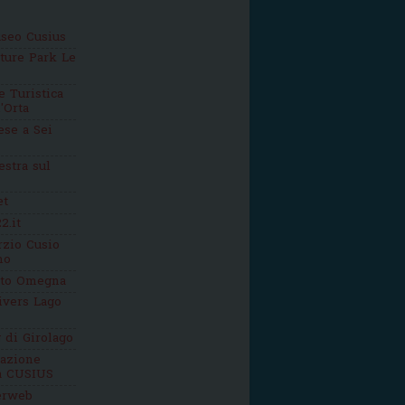
seo Cusius
ture Park Le
 Turistica
'Orta
se a Sei
estra sul
et
2.it
zio Cusio
mo
tto Omegna
ivers Lago
g di Girolago
iazione
ca CUSIUS
erweb