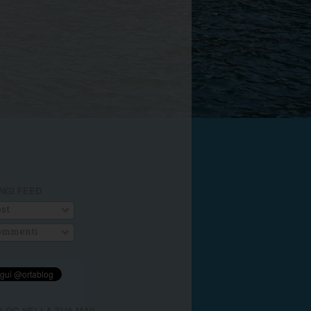
NGI FEED
st
mmenti