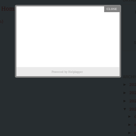
ORTAB
Home page
Post più vecchio
m)
S
Powered by
Helplogger
ARCHI
20
►
20
►
20
►
20
▼
►
►
►