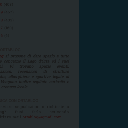
10
(408)
09
(467)
08
(433)
07
(160)
06
(6)
 ORTABLOG
log
si propone di dare spazio a tutto
e concerne il Lago d'Orta ed i suoi
rni. Vi trovano spazio eventi,
mazioni, recensioni di strutture
iche, alberghiere e sportive legate al
 Vengono inoltre ospitate curiosità e
i cronaca locale.
ICA CON ORTABLOG
nviare segnalazioni o richieste a
og
? Puoi farlo scrivendo
dirizzo mail
ortablog@gmail.com