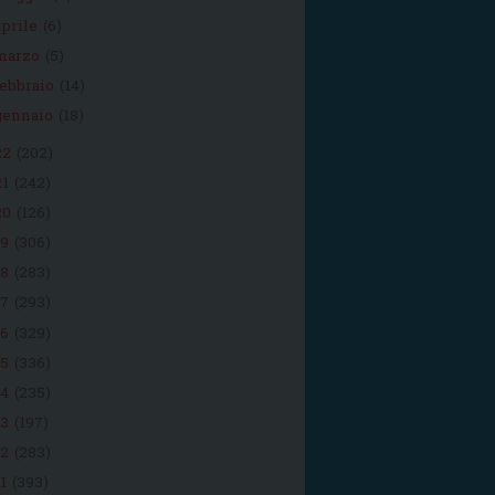
aprile
(6)
marzo
(5)
febbraio
(14)
gennaio
(18)
22
(202)
21
(242)
20
(126)
19
(306)
18
(283)
17
(293)
16
(329)
15
(336)
14
(235)
13
(197)
12
(283)
11
(393)