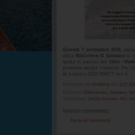
Giovedì 7 settembre 2023
, dall
della
Biblioteca di Gozzano
si 
quale si parlerà del
libro
“
Nostr
presente anche l’autrice. Per i
al numero 0322 955677 int. 6.
Pubblicato da
OrtaBlog
alle
2:57 P
Etichette:
biblioteche
,
Gozzano
,
let
Ubicazione:
28024 Gozzano NO, Ital
Nessun commento:
Posta un commento