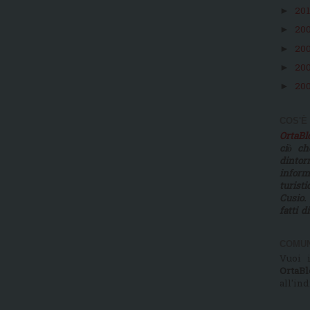
20
►
20
►
20
►
20
►
20
►
COS'È
OrtaB
ciò ch
dinto
infor
turist
Cusio.
fatti d
COMUN
Vuoi i
OrtaBl
all'in