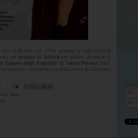
e ore 15.30 alle ore 17.00, presso la sala lettura
terrà un
gruppo di lettura
per adulti, durante il
a Signora degli scorpioni
” di
Laura Pariani
. Sarà
nformazioni contattare la Biblioteca di Gozzano
AGGIU
M
Po
ture
,
libri
ia
Co