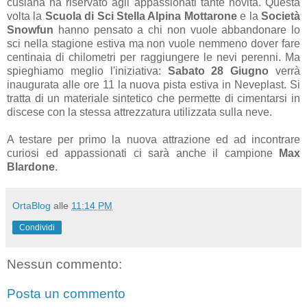
cusiana ha riservato agli appassionati tante novità. Questa
volta la
Scuola di Sci Stella Alpina Mottarone
e la
Società
Snowfun
hanno pensato a chi non vuole abbandonare lo
sci nella stagione estiva ma non vuole nemmeno dover fare
centinaia di chilometri per raggiungere le nevi perenni. Ma
spieghiamo meglio l'iniziativa:
Sabato 28 Giugno
verrà
inaugurata alle ore 11 la nuova pista estiva in Neveplast. Si
tratta di un materiale sintetico che permette di cimentarsi in
discese con la stessa attrezzatura utilizzata sulla neve.
A testare per primo la nuova attrazione ed ad incontrare
curiosi ed appassionati ci sarà anche il campione
Max
Blardone
.
OrtaBlog
alle
11:14 PM
Condividi
Nessun commento:
Posta un commento