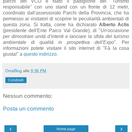
parchi del VCO è stato il padiglione del "Turismo
responsabile" con uno stand con un fronte di 12 metri,
coordinato dall'assessorato Parchi della Provincia, che ha
permesso ai visitatori di scoprire le peculiarità ambientali di
questa zona. Si tratta, come ha dichiarato
Alberto Actis
(presidente dell'Ente Parco Val Grande), di "
Un'occasione
per dimostrare unità d'intenti e lanciare la sfida del turismo
ambientale di qualità in prospettiva dell'Expo
". Per
informazioni potete visitare il sito internet di "Fà la cosa
giusta!" a
questo indirizzo
.
OrtaBlog
alle
9:36 PM
Condividi
Nessun commento:
Posta un commento
‹
›
Home page