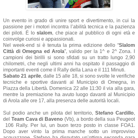
Un evento in grado di unire sport e divertimento, in cui la
passione per i motori incontra l’abilità tecnica e la pazienza
dei piloti. È lo
slalom
, che piace al pubblico di ogni età e
coinvolge curiosi e appassionati.
Nel week-end si è tenuta la prima edizione dello “
Slalom
Città di Omegna ed Arola
”, valido per la 1^ e 2^ Zona. I
campioni dei birilli si sono sfidati su un tratto lungo 2,90
chilometri, che negli ultimi anni ha ospitato il passaggio di
importanti eventi come il Rally della Lana e il 111 Minuti.
Sabato 21 aprile
, dalle 15 alle 18, si sono svolte le verifiche
tecniche e sportive davanti al Municipio di Omegna, in
Piazza della Libertà. Domenica 22 alle 11:30 il via alla gara,
mentre la premiazione ha avuto luogo davanti al Municipio
di Arola alle ore 17, alla presenza delle autorità locali.
Sul podio anche un pilota del territorio,
Stefano Cardillo
,
del
Team Cava di Baveno
(Vb), a bordo della sua Peugeot
106 Rally. Per lui, un buon terzo posto in classe FOA1.
Dopo aver vinto la prima manche sotto un improvviso
acquazzone, Stefano ha disputato un’ottima seconda gara