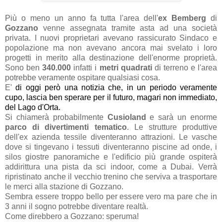
Più o meno un anno fa tutta l'area dell'
ex Bemberg
di
Gozzano
venne assegnata tramite asta ad una società
privata. I nuovi proprietari avevano rassicurato Sindaco e
popolazione ma non avevano ancora mai svelato i loro
progetti in merito alla destinazione dell'enorme proprietà.
Sono ben
340.000
infatti i
metri quadrati
di terreno e l'area
potrebbe veramente ospitare qualsiasi cosa.
E'
di oggi però una notizia che, in un periodo veramente
cupo, lascia ben sperare per il futuro, magari non immediato,
del Lago d'Orta.
Si chiamerà probabilmente
Cusioland
e sarà un enorme
parco di divertimenti tematico
. Le strutture produttive
dell'ex azienda tessile diventeranno attrazioni. Le vasche
dove si tingevano i tessuti diventeranno piscine ad onde, i
silos giostre panoramiche e l'edificio più grande ospiterà
addirittura una pista da sci indoor, come a Dubai. Verrà
ripristinato anche il vecchio trenino che serviva a trasportare
le merci alla stazione di Gozzano.
Sembra essere troppo bello per essere vero ma pare che in
3 anni il sogno potrebbe diventare realtà.
Come direbbero a Gozzano: speruma!