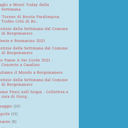
aghi e Monti Today della
Settimana
° Torneo di Boccia Paralimpica
Trofeo Città di Bo...
otizie della Settimana dal Comune
di Borgomanero
enta e Rosmarino 2021
otizie della Settimana dal Comune
di Borgomanero
n Paese A Sei Corde 2021 -
Concerto a Casalino
uliamo il Mondo a Borgomanero
otizie della Settimana dal Comune
di Borgomanero
ome Pesci nell’Acqua - Collettiva a
cura di Giorg...
maggio
(10)
aprile
(13)
marzo
(8)