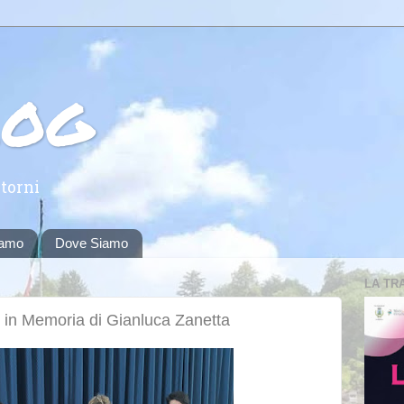
log
torni
iamo
Dove Siamo
LA TR
 in Memoria di Gianluca Zanetta