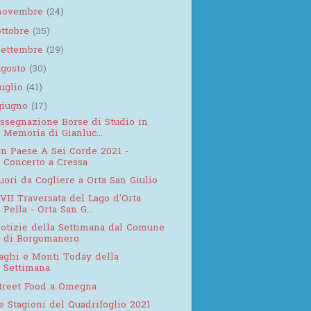
novembre
(24)
ottobre
(35)
settembre
(29)
agosto
(30)
luglio
(41)
giugno
(17)
ssegnazione Borse di Studio in
Memoria di Gianluc...
n Paese A Sei Corde 2021 -
Concerto a Cressa
uori da Cogliere a Orta San Giulio
VII Traversata del Lago d'Orta
Pella - Orta San G...
otizie della Settimana dal Comune
di Borgomanero
aghi e Monti Today della
Settimana
treet Food a Omegna
e Stagioni del Quadrifoglio 2021