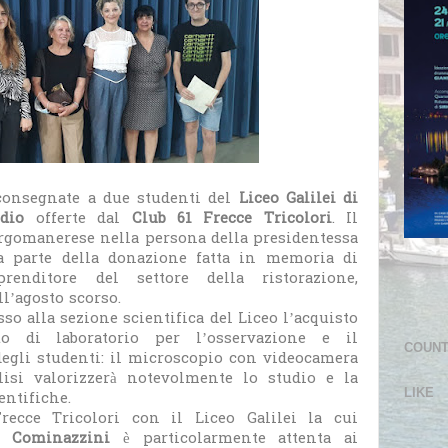
consegnate a due studenti del
Liceo Galilei di
udio
offerte dal
Club 61 Frecce Tricolori
. Il
borgomanerese nella persona della presidentessa
a parte della donazione fatta in memoria di
enditore del settore della ristorazione,
’agosto scorso.
o alla sezione scientifica del Liceo l’acquisto
 di laboratorio per l’osservazione e il
COUN
egli studenti: il microscopio con videocamera
lisi valorizzerà notevolmente lo studio e la
LIKE
ntifiche.
recce Tricolori con il Liceo Galilei la cui
la Cominazzini
è particolarmente attenta ai