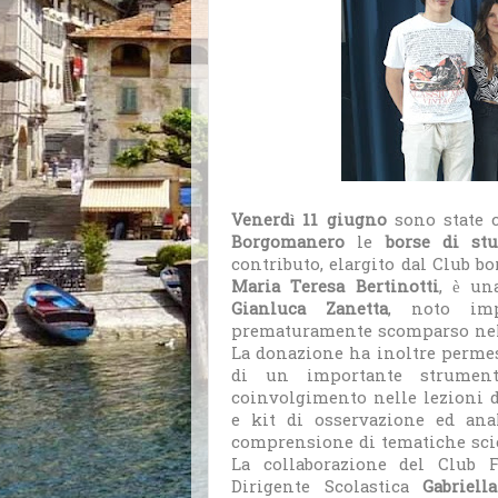
Venerdì 11 giugno
sono state 
Borgomanero
le
borse di st
contributo, elargito dal Club 
Maria Teresa Bertinotti
, è un
Gianluca Zanetta
, noto impr
prematuramente scomparso nell
La donazione ha inoltre permess
di un importante strumento
coinvolgimento nelle lezioni d
e kit di osservazione ed ana
comprensione di tematiche scie
La collaborazione del Club F
Dirigente Scolastica
Gabriel