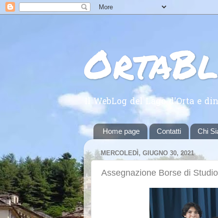
OrtaB
Il WebLog del Lago d'Orta e din
Home page
Contatti
Chi S
MERCOLEDÌ, GIUGNO 30, 2021
Assegnazione Borse di Studio