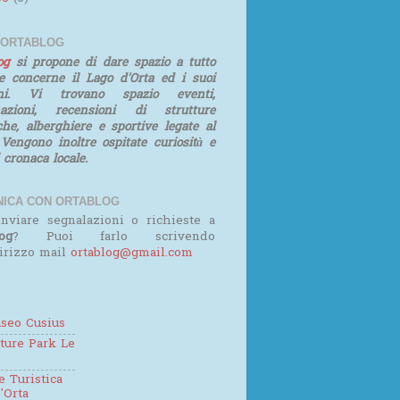
 ORTABLOG
log
si propone di dare spazio a tutto
e concerne il Lago d'Orta ed i suoi
rni. Vi trovano spazio eventi,
mazioni, recensioni di strutture
iche, alberghiere e sportive legate al
 Vengono inoltre ospitate curiosità e
i cronaca locale.
ICA CON ORTABLOG
nviare segnalazioni o richieste a
og
? Puoi farlo scrivendo
dirizzo mail
ortablog@gmail.com
seo Cusius
ture Park Le
 Turistica
'Orta