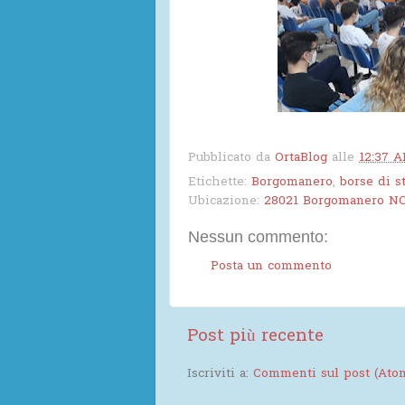
Pubblicato da
OrtaBlog
alle
12:37 
Etichette:
Borgomanero
,
borse di s
Ubicazione:
28021 Borgomanero NO,
Nessun commento:
Posta un commento
Post più recente
Iscriviti a:
Commenti sul post (Ato