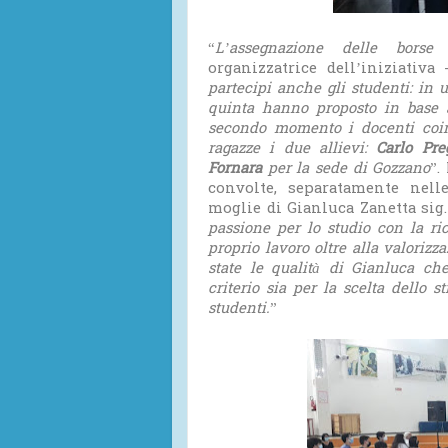
“
L’assegnazione delle bors
organizzatrice dell’iniziativa
partecipi anche gli studenti: in
quinta hanno proposto in base a
secondo momento i docenti coinv
ragazze i due allievi:
Carlo Pre
Fornara
per la sede di Gozzano
”.
convolte, separatamente nell
moglie di Gianluca Zanetta sig.r
passione per lo studio con la ric
proprio lavoro oltre alla valorizz
state le qualità di Gianluca ch
criterio sia per la scelta dello 
studenti.
”