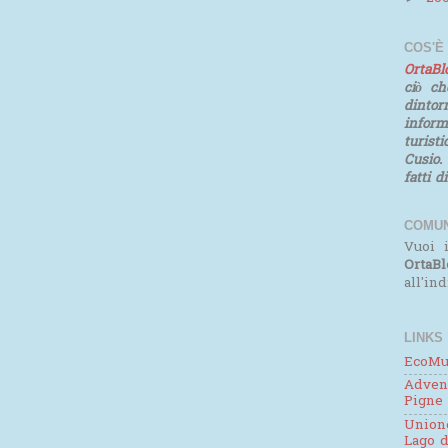
COS'È
OrtaB
ciò ch
dinto
infor
turist
Cusio.
fatti d
COMUN
Vuoi i
OrtaBl
all'in
LINKS
EcoMu
Adven
Pigne
Unione
Lago d