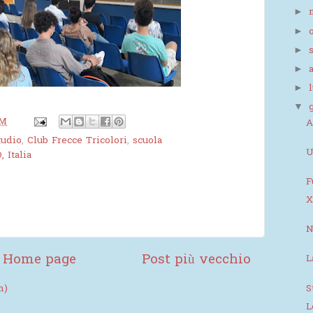
►
►
►
►
►
▼
AM
A
tudio
,
Club Frecce Tricolori
,
scuola
U
 Italia
F
X
N
Home page
Post più vecchio
L
S
m)
L