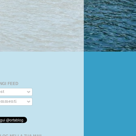
NGI FEED
st
mmenti