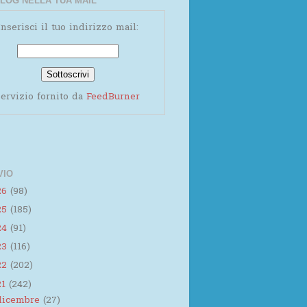
LOG NELLA TUA MAIL
Inserisci il tuo indirizzo mail:
ervizio fornito da
FeedBurner
VIO
26
(98)
25
(185)
24
(91)
23
(116)
22
(202)
21
(242)
dicembre
(27)