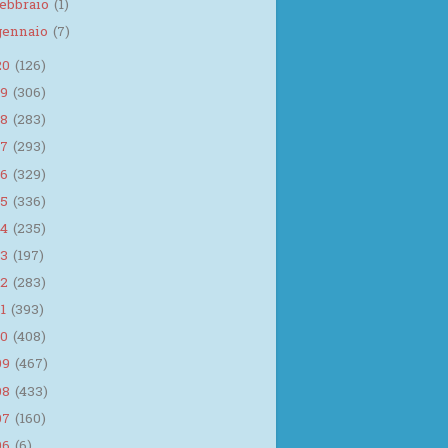
febbraio
(1)
gennaio
(7)
20
(126)
19
(306)
18
(283)
17
(293)
16
(329)
15
(336)
14
(235)
13
(197)
12
(283)
11
(393)
10
(408)
09
(467)
08
(433)
07
(160)
06
(6)