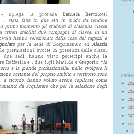
ORTAB
e
- spiega la prof.ssa
Daniela Bertolotti
 -
è stata fatta in due atti in modo da rendere
 un primo momento gli studenti di ciascuna classe
 criteri stabiliti due compagni di classe. In un
olti hanno selezionato dalla rosa dei ragazzi e
S
gnolato
per la sede di Borgomanero ed
Alessia
 Le premiazioni, svolte in presenza delle classi
e due sedi, hanno visto partecipi anche la
a Raffaella e i due figli Matilde e Gregorio: “
la
erca e la grande professionalità nello svolgere il
azione costante del proprio ambito e territorio sono
ARCHI
e, a ricordo, hanno voluto essere replicate come
20
►
strumento da acquistare che per la selezione degli
20
►
Powered by
Helplogger
20
►
20
►
20
►
20
▼
►