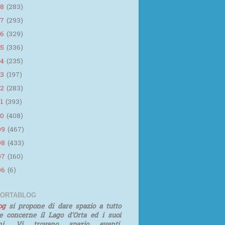
18
(283)
17
(293)
16
(329)
15
(336)
14
(235)
13
(197)
12
(283)
11
(393)
10
(408)
09
(467)
08
(433)
07
(160)
06
(6)
 ORTABLOG
log
si propone di dare spazio a tutto
e concerne il Lago d'Orta ed i suoi
rni. Vi trovano spazio eventi,