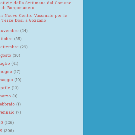
otizie della Settimana dal Comune
di Borgomanero
n Nuovo Centro Vaccinale per le
Terze Dosi a Gozzano
novembre
(24)
ottobre
(35)
settembre
(29)
agosto
(30)
luglio
(41)
giugno
(17)
maggio
(10)
aprile
(13)
marzo
(8)
febbraio
(1)
gennaio
(7)
20
(126)
19
(306)