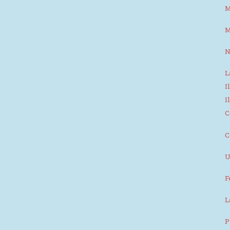
M
M
N
L
I
I
C
C
U
F
L
P