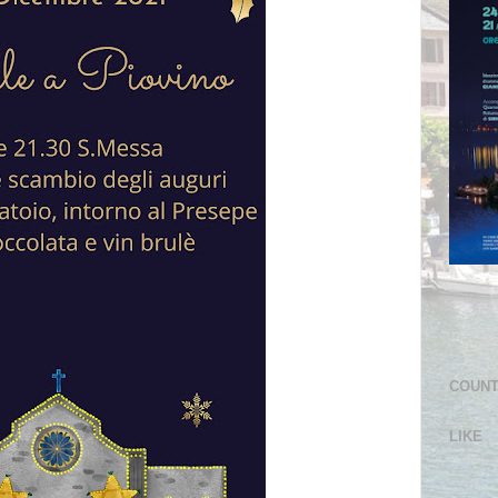
COUN
LIKE