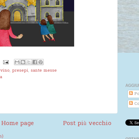
ovino
,
presepi
,
sante messe
ia
AGGIU
Po
Co
Home page
Post più vecchio
m)