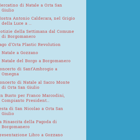
ercatino di Natale a Orta San
Giulio
ostra Antonio Calderara, nel Grigio
della Luce a ...
otizie della Settimana dal Comune
di Borgomanero
ago d'Orta Plastic Revolution
l Natale a Gozzano
l Natale del Borgo a Borgomanero
oncerto di Sant'Ambrogio a
Omegna
oncerto di Natale al Sacro Monte
di Orta San Giulio
n Busto per Franco Marcodini,
Compianto President...
esta di San Nicolao a Orta San
Giulio
a Rinascita della Pagoda di
Borgomanero
resentazione Libro a Gozzano