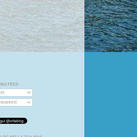
NGI FEED
st
mmenti