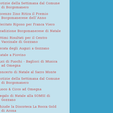
otizie della Settimana dal Comune
di Borgomanero
orenzo Zino Ritira il Premio
Borgomanerese dell’Anno
eritato Riposo per Franca Viero
radizione Borgomanerese di Natale
ttimi Risultati per il Centro
Vaccinale di Gozzano
erata degli Auguri a Gozzano
atale a Piovino
uci di Fuochi - Bagliori di Musica
ad Omegna
oncerto di Natale al Sacro Monte
otizie della Settimana dal Comune
di Borgomanero
uoco & Circo ad Omegna
egalo di Natale alla SOMSI di
Gozzano
hiude la Discoteca La Rocca Gold
di Arona