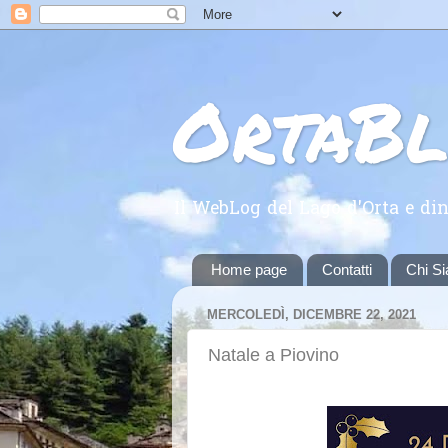
OrtaB
Il WebLog del Lago d'Orta e din
Home page
Contatti
Chi S
MERCOLEDÌ, DICEMBRE 22, 2021
Natale a Piovino