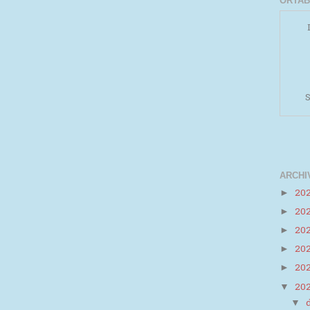
ORTAB
S
ARCHI
20
►
20
►
Powered by
Helplogger
20
►
20
►
20
►
20
▼
▼