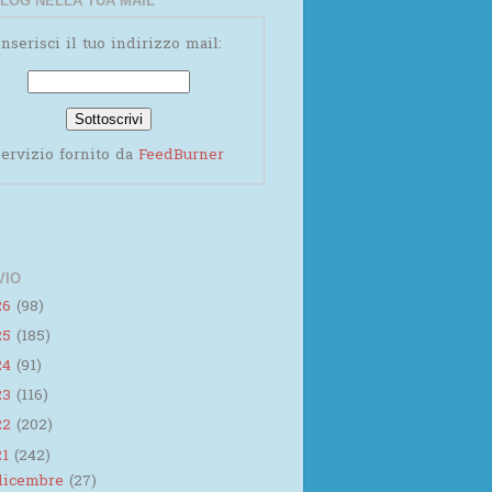
LOG NELLA TUA MAIL
Inserisci il tuo indirizzo mail:
ervizio fornito da
FeedBurner
VIO
26
(98)
25
(185)
24
(91)
23
(116)
22
(202)
21
(242)
dicembre
(27)