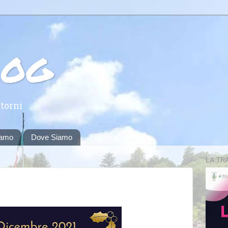
log
torni
iamo
Dove Siamo
LA TR