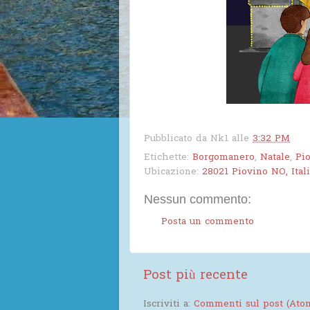
Pubblicato da
Nk1
alle
3:32 PM
Etichette:
Borgomanero
,
Natale
,
Pi
Ubicazione:
28021 Piovino NO, Ital
Nessun commento:
Posta un commento
Post più recente
Iscriviti a:
Commenti sul post (Ato