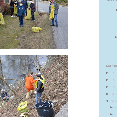
ORTAB
S
ARCHI
20
►
20
►
Powered by
Helplogger
20
►
20
►
20
▼
►
►