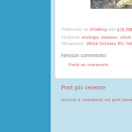
Pubblicato da
OrtaBlog
alle
2:15 P
Etichette:
ecologia
,
Gozzano
,
rifiuti
Ubicazione:
28024 Gozzano NO, Ital
Nessun commento:
Posta un commento
Post più recente
Iscriviti a:
Commenti sul post (Ato