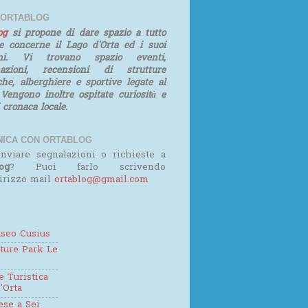
 ORTABLOG
log
si propone di dare spazio a tutto
e concerne il Lago d'Orta ed i suoi
rni. Vi trovano spazio eventi,
mazioni, recensioni di strutture
iche, alberghiere e sportive legate al
 Vengono inoltre ospitate curiosità e
i cronaca locale.
ICA CON ORTABLOG
nviare segnalazioni o richieste a
og
? Puoi farlo scrivendo
dirizzo mail
ortablog@gmail.com
seo Cusius
ture Park Le
 Turistica
'Orta
se a Sei