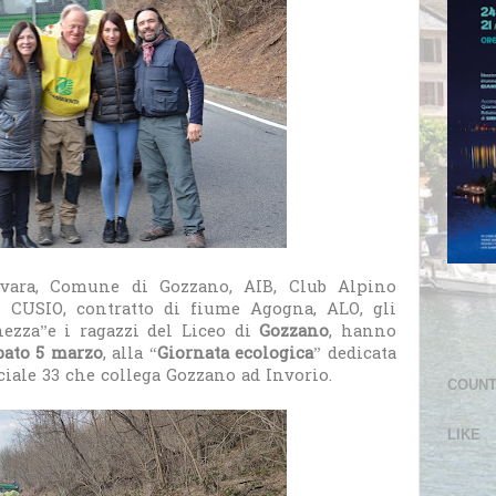
ovara, Comune di Gozzano, AIB, Club Alpino
el CUSIO, contratto di fiume Agogna, ALO, gli
ezza”e i ragazzi del Liceo di
Gozzano
, hanno
bato 5 marzo
, alla “
Giornata ecologica
” dedicata
ciale 33 che collega Gozzano ad Invorio.
COUN
LIKE