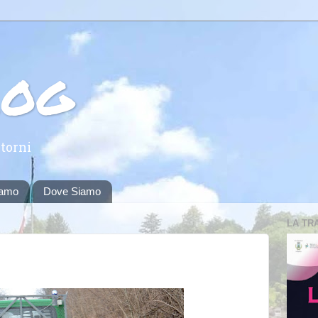
log
torni
iamo
Dove Siamo
LA TR