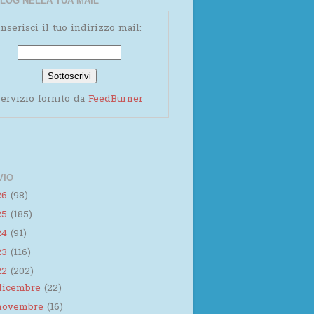
LOG NELLA TUA MAIL
Inserisci il tuo indirizzo mail:
ervizio fornito da
FeedBurner
VIO
26
(98)
25
(185)
24
(91)
23
(116)
22
(202)
dicembre
(22)
novembre
(16)