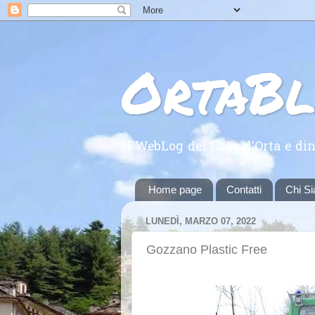
OrtaB
Il WebLog del Lago d'Orta e din
Home page
Contatti
Chi S
LUNEDÌ, MARZO 07, 2022
Gozzano Plastic Free