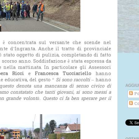
si è concentrata sul versante che scende nel
nte d’Ingranta. Anche il tratto di provinciale
 stato oggetto di pulizia, completando di fatto
 scorso anno. Soddisfazione è stata espressa da
 nella mattinata. In particolare gli Assessori
bera Ricci
e
Francesca Tucciariello
hanno
e educativa, del gesto “
Si sono raccolti
– hanno
tto questo denota una mancanza di senso civico di
AGGIU
mo constatato che tanti giovani, si sono messi a
Po
n grande volontà. Questo ci fa ben sperare per il
Co