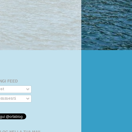
NGI FEED
st
mmenti