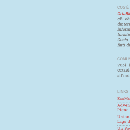
COS'È
OrtaB
ciò ch
dinto
infor
turist
Cusio.
fatti d
COMUN
Vuoi i
OrtaBl
all'in
LINKS
EcoMu
Adven
Pigne
Unione
Lago d
Un Pae