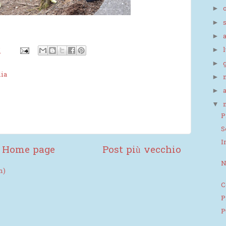
►
►
►
M
►
►
ia
►
►
▼
P
S
I
Home page
Post più vecchio
N
m)
C
P
P