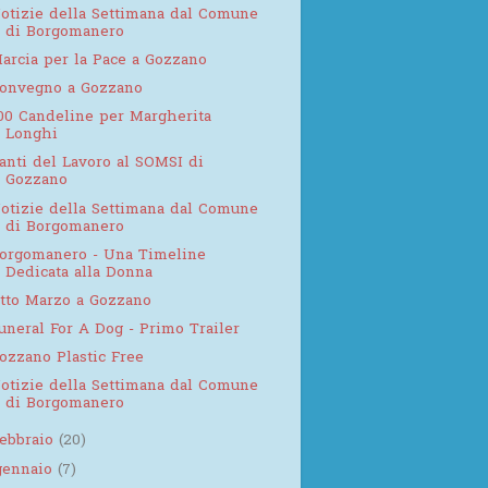
otizie della Settimana dal Comune
di Borgomanero
arcia per la Pace a Gozzano
onvegno a Gozzano
00 Candeline per Margherita
Longhi
anti del Lavoro al SOMSI di
Gozzano
otizie della Settimana dal Comune
di Borgomanero
orgomanero - Una Timeline
Dedicata alla Donna
tto Marzo a Gozzano
uneral For A Dog - Primo Trailer
ozzano Plastic Free
otizie della Settimana dal Comune
di Borgomanero
febbraio
(20)
gennaio
(7)