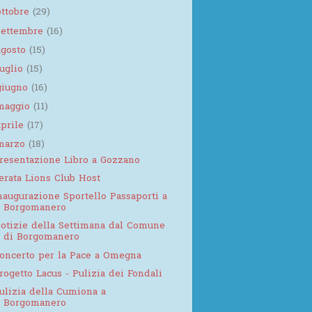
ottobre
(29)
settembre
(16)
agosto
(15)
luglio
(15)
giugno
(16)
maggio
(11)
aprile
(17)
marzo
(18)
resentazione Libro a Gozzano
erata Lions Club Host
naugurazione Sportello Passaporti a
Borgomanero
otizie della Settimana dal Comune
di Borgomanero
oncerto per la Pace a Omegna
rogetto Lacus - Pulizia dei Fondali
ulizia della Cumiona a
Borgomanero