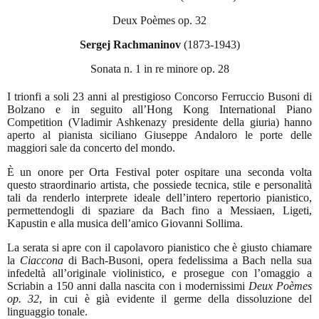
Deux Poèmes op. 32
Sergej Rachmaninov
(1873-1943)
Sonata n. 1 in re minore op. 28
I trionfi a soli 23 anni al prestigioso Concorso Ferruccio Busoni di
Bolzano e in seguito all’Hong Kong International Piano
Competition (Vladimir Ashkenazy presidente della giuria) hanno
aperto al pianista siciliano Giuseppe Andaloro le porte delle
maggiori sale da concerto del mondo.
È un onore per Orta Festival poter ospitare una seconda volta
questo straordinario artista, che possiede tecnica, stile e personalità
tali da renderlo interprete ideale dell’intero repertorio pianistico,
permettendogli di spaziare da Bach fino a Messiaen, Ligeti,
Kapustin e alla musica dell’amico Giovanni Sollima.
La serata si apre con il capolavoro pianistico che è giusto chiamare
la
Ciaccona
di Bach-Busoni, opera fedelissima a Bach nella sua
infedeltà all’originale violinistico, e prosegue con l’omaggio a
Scriabin a 150 anni dalla nascita con i modernissimi
Deux Poèmes
op. 32
, in cui è già evidente il germe della dissoluzione del
linguaggio tonale.