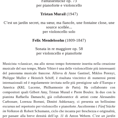
Fantasiestücke op. 73
per pianoforte e violoncello
Tristan Murail
(1947)
C’est un jardin secret, ma sœur, ma fiancée, une fontaine close, une
source scellée...
per violoncello solo
Felix Mendelssohn
(1809-1847)
Sonata in re maggiore op. 58
per violoncello e pianoforte
Musicista «classica», ma allo stesso tempo fortemente inserita nella creazione
musicale del suo tempo, Marie Ythier è una delle violoncelliste più interessanti
del panorama musicale francese. Allieva di Anne Gastinel, Miklos Perenyi,
Philippe Muller e Heinrich Schiff, è risultata vincitrice di numerosi premi
internazionali ed è regolarmente invitata nelle più prestigiose sale d’Europa e
America (KKL Lucerne, Philharmonie de Paris). Ha collaborato con
compositori quali Gilbert Amy, Tristan Murail e Pierre Boulez. In duo con la
pianista Raffaella Damaschi, già collaboratrice di artisti come Alessandro
Carbonare, Lorenza Borrani, Dimitri Ashkenazy, ci presenta un bellissimo
excursus nel repertorio per violoncello e pianoforte. Ascolteremo i
Fünf Stücke
im Volkston
di Robert Schumann, ciclo che incanta per freschezza e originalità,
per passare alla breve densità dell’
op. 11
di Anton Webern.
C’est un jardin