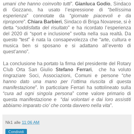
umani che hanno coinvolto tutti
”.
Gianluca Godio
, Sindaco
di Gozzano, ha usato l’espressione di “
bellissima
esperienza
” connotate da “
giornate piacevoli e da
riproporre
”.
Chiara Barbieri
, Sindaco di Briga Novarese, si è
detta “
soddisfatta del risultato
” e ha ricordato l’esperienza
del 2020 di “sport e inclusione” svolta nella sua realtà. Da
questo “test” è nata la consapevolezza che “arte, cultura e
musica ben si sposano e si adattano all’evento di
quest’anno”.
La conclusione ha portato la firma del presidente del Rotary
Club Orta San Giulio
Stefano Ferrari
, che ha voluto
ringraziare Soci, Associazioni, Comuni e persone “
che
hanno dato una mano per l’ottima riuscita di questa
manifestazione
”. In particolare Ferrari ha sottolineato sulla
“
cura ad ogni singola persona
” come valore primario di
questa manifestazione e “
dai volontari e dai loro assistiti
abbiamo imparato cio’ che conta davvero nella vita
”.
Nk1
alle
11:06 AM
Condividi