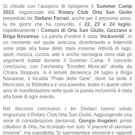
Si chiude con l’auspicio di riproporre il
Summer Camp
2022
, organizzato dal
Rotary Club Orta San Giulio
presieduto da
Stefano Ferrari
, anche per il prossimo anno,
la tre giorni che ha coinvolto, il
22, 23 e 24 luglio
,
rispettivamente i
Comuni di Orta San Giulio, Gozzano e
Briga Novarese
. La parola d’ordine è stata “
Inclusività
”, in
un momento nel quale amicizia, divertimento e fraternità
sono state alla base dello stare insieme. Attività di lago,
sport, musica, cucina, arte e anche montagna sono stati gli
argomenti trattati durante il Summer Camp. Il concerto
conclusivo, con l’orchestra “Emisferi Musicali” diretta da
Chiara Stoppani, si è tenuto domenica 24 luglio a Briga
Novarese, il località “Prato delle Gere”, dove ha sede il
Municipio, la Biblioteca e una palestra, teatro in questi ultimi
anni di manifestazioni nelle quali la parola inclusività è stata
alla base di ogni evento.
Nel discorso conclusivo i tre Sindaci hanno voluto
ringraziare il Rotary Club Orta San Giulio. Aggiungendo una
serie di considerazioni personali.
Giorgio Angeleri
, primo
cittadino di Orta, ha ricordato non solo “
il piacere di lavorare
insieme
”, ma soprattutto “
lo sperimentare momenti e rapporti