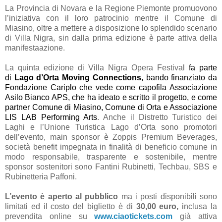
La Provincia di Novara e la Regione Piemonte promuovono
l’iniziativa con il loro patrocinio mentre il Comune di
Miasino, oltre a mettere a disposizione lo splendido scenario
di Villa Nigra, sin dalla prima edizione è parte attiva della
manifestaazione.
La quinta edizione di Villa Nigra Opera Festival
fa parte
di
Lago d’Orta Moving Connections
,
bando finanziato da
Fondazione Cariplo che vede come capofila
Associazione
Asilo Bianco APS
, che ha ideato e scritto il progetto, e come
partner Comune di Miasino, Comune di Orta e Associazione
LIS LAB Performing Arts
. Anche il Distretto Turistico dei
Laghi e l’Unione Turistica Lago d’Orta sono promotori
dell’evento, main sponsor è Zoppis Premium Beverages,
società benefit impegnata in finalità di beneficio comune in
modo responsabile, trasparente e sostenibile, mentre
sponsor sostenitori sono Fantini Rubinetti, Techbau, SBS e
Rubinetteria Paffoni.
L’evento è aperto al pubblico
ma i posti disponibili sono
limitati
ed il costo del biglietto è di
30,00 euro,
inclusa la
prevendita online su
www.ciaotickets.com
già attiva