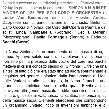
Dopo il successo delle edizioni precedenti, il Festival torna il
22 luglio
prossimo con la celeberrima
SINFONIA N. 9 IN RE
MINORE OP. 125 PER SOLI CORO E ORCHESTRA di
Ludiw Van Beethoven
diretta dal Maestro
Andrea
Cappelleri
con la partecipazione dell’Orchestra Sinfonica
Carlo Coccia di Novara, del Coro dell’Opera di Parma e dei
solisti Linda
Campanella
(Soprano), Cecilia
Bernini
(Mezzosoprano), Danilo
Formaggia
(Tenore) e Federico
Sacchi
(Basso).
La Nona
Sinfonia
è un monumento della musica di ogni
tempo. Apparve subito come un capolavoro rivoluzionario,
non solo per la presenza delle voci e del coro, ma perché
metteva in crisi il concetto stesso di "Sinfonia". Oltre che una
sintesi di tutto ciò che era stato fino ad allora sperimentato e
acquisito nel genere sinfonico, dalla forma-sonata al Lied,
dalle Variazioni allo stile fugato, la Nona è anche una
grandiosa architettura sonora nella quale Beethoven fa
convivere altri generi musicali: lo stile operistico, la musica
militare, gli esotismi «alla turca», la scrittura polifonica tipica
della musica sacra. Elementi eterogenei che compongono
un organismo unitario, ricco di invenzioni timbriche e di