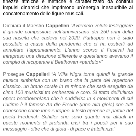
finezze ritmiche e metriche e caratterizzato da continui
impulsi dinamici che imprimono un'energia inesauribile al
concatenamento delle figure musicali.
Dichiara il Maestro
Cappelleri
“
Avremmo voluto festeggiare
il grande compositore nell’anniversario dei 250 anni della
sua nascita che cadeva nel 2020. Purtroppo non è stato
possibile a causa della pandemia che ci ha costretti ad
annullare l’appuntamento. L'anno scorso il Festival ha
intrapreso una direzione differente e quest’anno avevamo il
compito di recuperare il Beethoven <perduto>”
Prosegue
Cappelleri
“A Villa Nigra torna quindi la grande
musica sinfonica con un brano che fa parte del repertorio
classico, un brano corale in re minore che sarà eseguito da
circa 100 musicisti tra orchestrali e coro. Si tratta dell’ultima
opera beethoveniana che è suddivisa in 4 movimenti di cui
l’ultimo è il famoso An die Freude (Inno alla gioia) che tutti
conoscono come inno europeo. Il testo riprende le parole del
poeta Frederich Schiller che sono quanto mai attuali in
questo momento di profonda crisi tra i popoli per il suo
messaggio - oltre che di gioia - di pace e fratellanza”