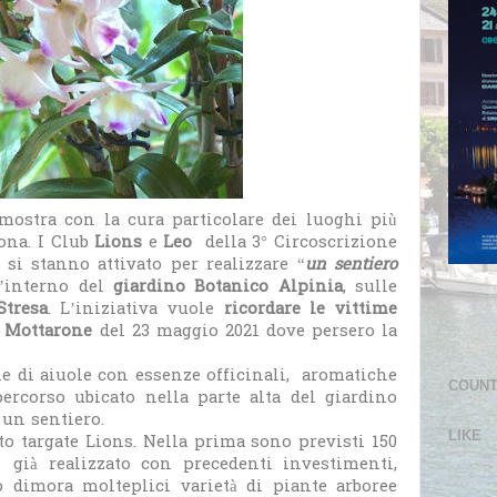
dimostra con la cura particolare dei luoghi più
zona. I Club
Lions
e
Leo
della 3° Circoscrizione
, si stanno attivato per realizzare “
un sentiero
l’interno del
giardino Botanico Alpinia
, sulle
Stresa
. L’iniziativa vuole
ricordare le vittime
el Mottarone
del 23 maggio 2021 dove persero la
ne di aiuole con essenze officinali, aromatiche
COUN
ercorso ubicato nella parte alta del giardino
 un sentiero.
LIKE
to targate Lions. Nella prima sono previsti 150
 già realizzato con precedenti investimenti,
 dimora molteplici varietà di piante arboree