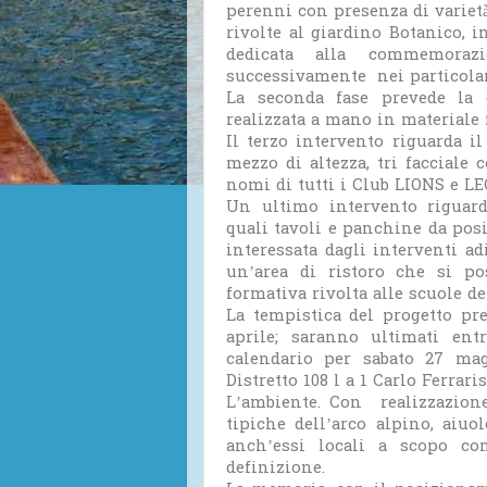
perenni con presenza di varietà
rivolte al giardino Botanico, 
dedicata alla commemorazi
successivamente nei particolar
La seconda fase prevede la c
realizzata a mano in materiale 
Il terzo intervento riguarda
mezzo di altezza, tri facciale
nomi di tutti i Club LIONS e L
Un ultimo intervento riguar
quali tavoli e panchine da posiz
interessata dagli interventi ad
un’area di ristoro che si po
formativa rivolta alle scuole de
La tempistica del progetto pre
aprile; saranno ultimati ent
calendario per sabato 27 mag
Distretto 108 l a 1 Carlo Ferrari
L’ambiente. Con realizzazione
tipiche dell’arco alpino, aiuo
anch’essi locali a scopo con
definizione.