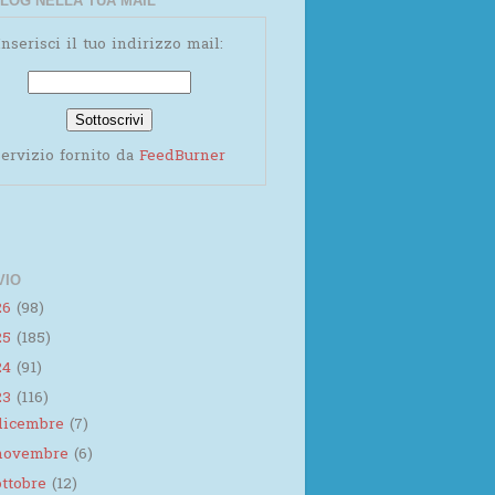
LOG NELLA TUA MAIL
Inserisci il tuo indirizzo mail:
ervizio fornito da
FeedBurner
VIO
26
(98)
25
(185)
24
(91)
23
(116)
dicembre
(7)
novembre
(6)
ottobre
(12)