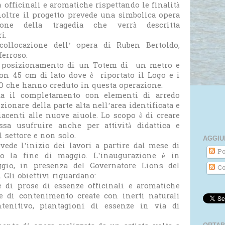
 officinali e aromatiche rispettando le finalità
inoltre il progetto prevede una simbolica opera
one della tragedia che verrà descritta
i.
ollocazione dell’ opera di Ruben Bertoldo,
ferroso.
 il posizionamento di un Totem di un metro e
 con 45 cm di lato dove è riportato il Logo e i
EO che hanno creduto in questa operazione.
da il completamento con elementi di arredo
ionare della parte alta nell’area identificata e
iacenti alle nuove aiuole. Lo scopo è di creare
ssa usufruire anche per attività didattica e
l settore e non solo.
AGGIU
vede l’inizio dei lavori a partire dal mese di
Po
ro la fine di maggio. L’inaugurazione è in
gio, in presenza del Governatore Lions del
Co
s. Gli obiettivi riguardano:
 di prose di essenze officinali e aromatiche
le di contenimento create con inerti naturali
tenitivo, piantagioni di essenze in via di