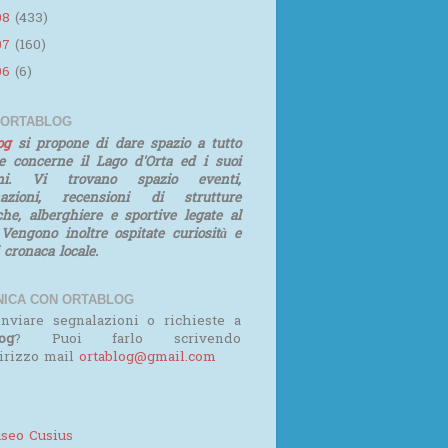
08
(433)
07
(160)
06
(6)
 ORTABLOG
log
si propone di dare spazio a tutto
e concerne il Lago d'Orta ed i suoi
rni. Vi trovano spazio eventi,
mazioni, recensioni di strutture
iche, alberghiere e sportive legate al
 Vengono inoltre ospitate curiosità e
i cronaca locale.
ICA CON ORTABLOG
nviare segnalazioni o richieste a
og
? Puoi farlo scrivendo
dirizzo mail
ortablog@gmail.com
seo Cusius