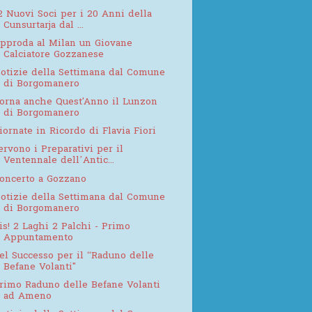
2 Nuovi Soci per i 20 Anni della
Cunsurtarja dal ...
pproda al Milan un Giovane
Calciatore Gozzanese
otizie della Settimana dal Comune
di Borgomanero
orna anche Quest'Anno il Lunzon
di Borgomanero
iornate in Ricordo di Flavia Fiori
ervono i Preparativi per il
Ventennale dell’Antic...
oncerto a Gozzano
otizie della Settimana dal Comune
di Borgomanero
is! 2 Laghi 2 Palchi - Primo
Appuntamento
el Successo per il “Raduno delle
Befane Volanti"
rimo Raduno delle Befane Volanti
ad Ameno