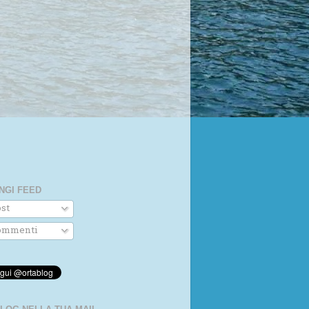
NGI FEED
st
mmenti