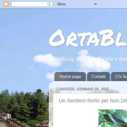
OrtaB
Il WebLog del Lago d'Orta e din
Home page
Contatti
Chi S
GIOVEDÌ, GENNAIO 26, 2023
Un Sentiero fiorito per Non D