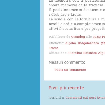
La memoria, con il posizioname
creare memoria della tragedia 
il posizionamento di totem e c
i Club Leo e Lions.
La scuola con la fornitura e m
tavoli e sedie a completamento 
attività scolastica e per progett
Pubblicato da
OrtaBlog
alle
10:53 
Etichette:
Alpino
,
Borgomanero
,
gi
Stresa
Ubicazione:
Giardino Botanico Alpin
Nessun commento:
Posta un commento
Post più recente
Iscriviti a:
Commenti sul post (Ato