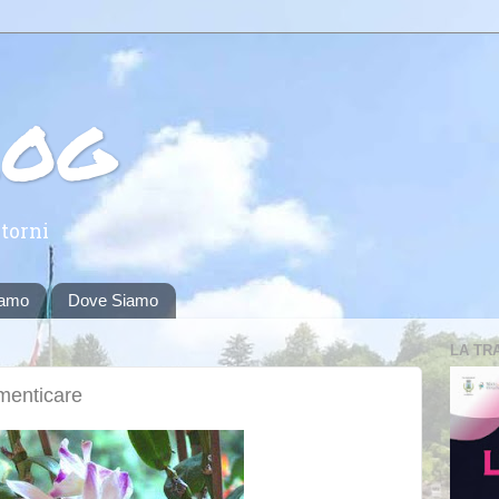
log
torni
iamo
Dove Siamo
LA TR
imenticare