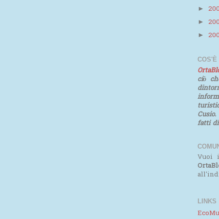
20
►
20
►
20
►
COS'È
OrtaB
ciò ch
dinto
infor
turist
Cusio.
fatti d
COMUN
Vuoi i
OrtaBl
all'in
LINKS
EcoMu