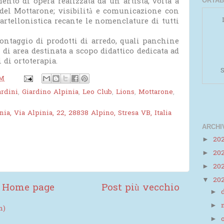
nto di opera realizzata da un artista, volta a
ORTAB
del Mottarone; visibilità e comunicazione con
artellonistica recante le nomenclature di tutti
ontaggio di prodotti di arredo, quali panchine
di area destinata a scopo didattico dedicata ad
i di ortoterapia.
S
PM
ardini
,
Giardino Alpinia
,
Leo Club
,
Lions
,
Mottarone
,
ia, Via Alpinia, 22, 28838 Alpino, Stresa VB, Italia
ARCHI
20
►
20
►
Powered by
Helplogger
20
►
20
▼
Home page
Post più vecchio
►
►
m)
►