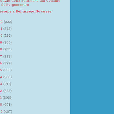
otizie della Settimana dal Comune
di Borgomanero
resepe a Bellinzago Novarese
22
(202)
21
(242)
20
(126)
19
(306)
18
(283)
17
(293)
16
(329)
15
(336)
14
(235)
13
(197)
12
(283)
11
(393)
10
(408)
09
(467)