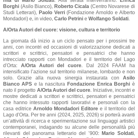
mia di Mario Soldati
. Alla serata interverranno:
Enrica
Borghi
(Asilo Bianco),
Roberto Cicala
(Centro Novarese di
Studi Letterari),
Paolo Verri
(Fondazione Arnoldo e Alberto
Mondadori) e, in video,
Carlo Petrini
e
Wolfango Soldati
.
A/Orta Autori del cuore: visione, cultura e territorio
La giornata dà inizio a un ciclo pensato per i prossimi tre
anni, con incontri ed occasioni di valorizzazione dedicati a
scrittori e scrittrici, pensatori e pensatrici che hanno
intrecciato rapporti con Mondadori e il territorio del Lago
d'Orta:
A/Orta Autori del cuore
. Dal 2024 FAAM ha
intensificato l’azione sul territorio milanese, lombardo e non
solo. Grazie alla nuova sinergia instaurata con
Asilo
Bianco APS
e la nascitura
Fondazione Enrica Borghi
è
nato il progetto
A/Orta Autori del cuore
. Iniziative, incontri e
mostre dedicati a scrittori e scrittrici, pensatori e pensatrici
che hanno intessuto rapporti lavorativi e personali con la
casa editrice
Arnoldo Mondadori Editore
e il territorio del
Lago d'Orta. Per tre anni (2024, 2025, 2026) si porterà avanti
un’attività di ricerca e sperimentazione sui linguaggi artistici
contemporanei, indagando su alcune delle personalità più
rilevanti del panorama letterario del ’900:
Mario Soldati
,