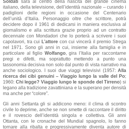
Soldati
sarà al centro della nascita del grande cinema
italiano, della televisione, dell’identità nazionale – curando i
padiglioni delle regioni in occasione del Centenario
dell’unità d’Italia. Personaggio oltre che scrittore, potrà
decidere dopo il 1961 di dedicarsi in maniera esclusiva al
giornalismo e alla scrittura grazie proprio ad un contratto
decennale con Mondadori che lo porterà a scrivere i suoi
capolavori, tra cui
L’attore
con cui vincerà il premio Strega
nel 1971. Sono gli anni in cui, insieme alla famiglia e in
particolare al figlio
Wolfango
, gira l’Italia per raccontarne
pregi e difetti, ma soprattutto mettendo a punto una
tassonomia decisiva non solo dal punto di vista narrativo ma
anche sociologico. I suoi due viaggi televisivi (1957:
Alla
ricerca dei cibi genuini – Viaggio lungo la valle del Po
;
1960:
Chi legge? Viaggio lungo le sponde del Tirreno
) si
legano alla tradizione zavattiniana e la superano per densità
ma anche per “colore”.
Gli anni Settanta gli si addicono meno: il clima di scontro
civile lo deprime, anche se non smette di raccontare il diritto
e il rovescio dell’identità singola e collettiva. Gli anni
Ottanta, con le cronache del Mundial spagnolo, lo fanno
tornare alla ribalta e progressivamente diventa autore di