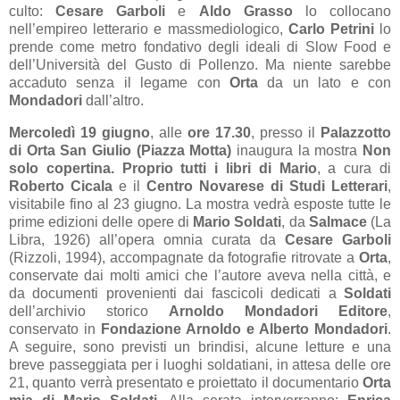
culto:
Cesare Garboli
e
Aldo Grasso
lo collocano
nell’empireo letterario e massmediologico,
Carlo Petrini
lo
prende come metro fondativo degli ideali di Slow Food e
dell’Università del Gusto di Pollenzo. Ma niente sarebbe
accaduto senza il legame con
Orta
da un lato e con
Mondadori
dall’altro.
Mercoledì 19 giugno
, alle
ore 17.30
, presso il
Palazzotto
di Orta San Giulio (Piazza Motta)
inaugura la mostra
Non
solo copertina. Proprio tutti i libri di Mario
, a cura di
Roberto Cicala
e il
Centro Novarese di Studi Letterari
,
visitabile fino al 23 giugno. La mostra vedrà esposte tutte le
prime edizioni delle opere di
Mario Soldati
, da
Salmace
(La
Libra, 1926) all’opera omnia curata da
Cesare Garboli
(Rizzoli, 1994), accompagnate da fotografie ritrovate a
Orta
,
conservate dai molti amici che l’autore aveva nella città, e
da documenti provenienti dai fascicoli dedicati a
Soldati
dell’archivio storico
Arnoldo Mondadori Editore
,
conservato in
Fondazione Arnoldo e Alberto Mondadori
.
A seguire, sono previsti un brindisi, alcune letture e una
breve passeggiata per i luoghi soldatiani, in attesa delle ore
21, quanto verrà presentato e proiettato il documentario
Orta