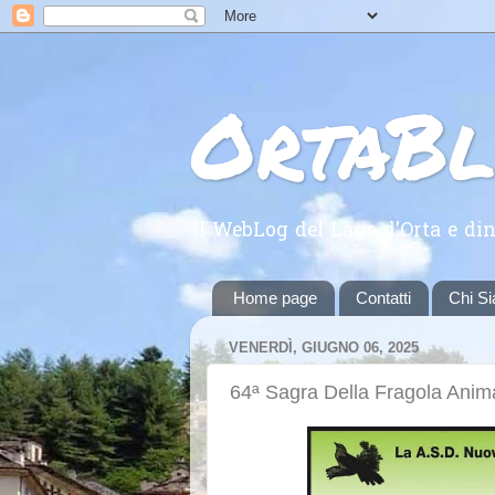
OrtaB
Il WebLog del Lago d'Orta e din
Home page
Contatti
Chi S
VENERDÌ, GIUGNO 06, 2025
64ª Sagra Della Fragola Ani