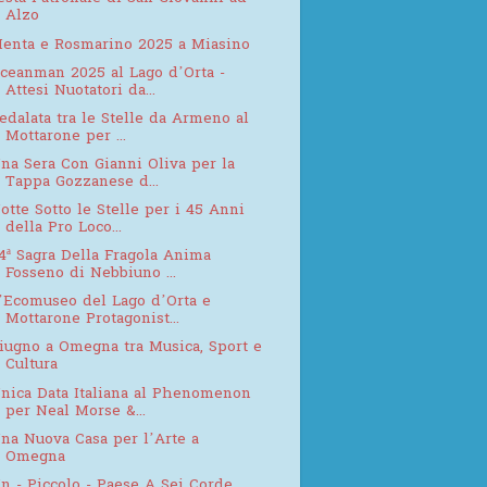
Alzo
enta e Rosmarino 2025 a Miasino
ceanman 2025 al Lago d’Orta -
Attesi Nuotatori da...
edalata tra le Stelle da Armeno al
Mottarone per ...
na Sera Con Gianni Oliva per la
Tappa Gozzanese d...
otte Sotto le Stelle per i 45 Anni
della Pro Loco...
4ª Sagra Della Fragola Anima
Fosseno di Nebbiuno ...
’Ecomuseo del Lago d’Orta e
Mottarone Protagonist...
iugno a Omegna tra Musica, Sport e
Cultura
nica Data Italiana al Phenomenon
per Neal Morse &...
na Nuova Casa per l’Arte a
Omegna
n - Piccolo - Paese A Sei Corde