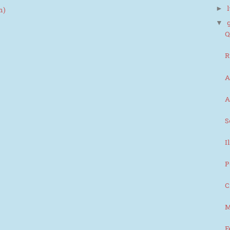
►
m)
▼
Q
R
A
A
S
I
P
C
M
F