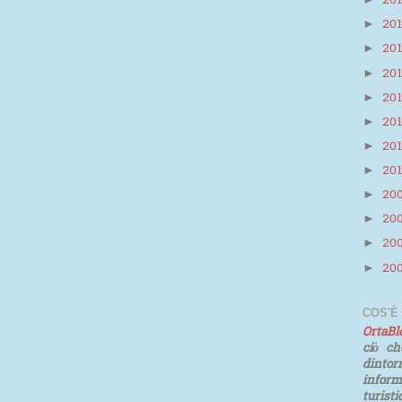
20
20
►
20
►
20
►
20
►
20
►
20
►
20
►
20
►
20
►
20
►
20
►
COS'È
OrtaB
ciò ch
dinto
infor
turist