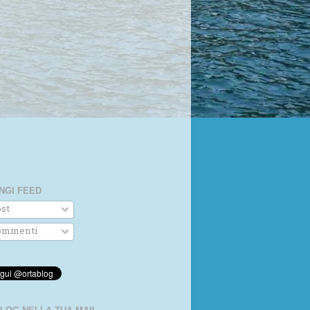
NGI FEED
st
mmenti