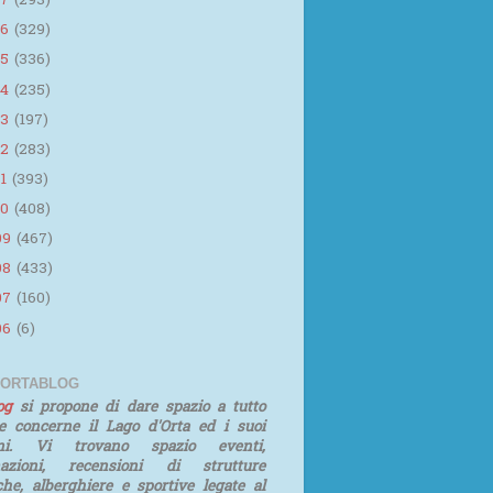
17
(293)
16
(329)
15
(336)
14
(235)
13
(197)
12
(283)
11
(393)
10
(408)
09
(467)
08
(433)
07
(160)
06
(6)
 ORTABLOG
log
si propone di dare spazio a tutto
e concerne il Lago d'Orta ed i suoi
rni. Vi trovano spazio eventi,
mazioni, recensioni di strutture
iche, alberghiere e sportive legate al