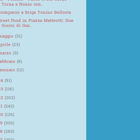
Torna a Nonio con...
comparso a Briga Tonino Bellosta
treet Food in Piazza Matteotti: Due
Giorni di Gus...
maggio
(31)
aprile
(23)
marzo
(3)
febbraio
(8)
gennaio
(12)
24
(91)
23
(116)
22
(202)
21
(242)
20
(126)
19
(306)
18
(283)