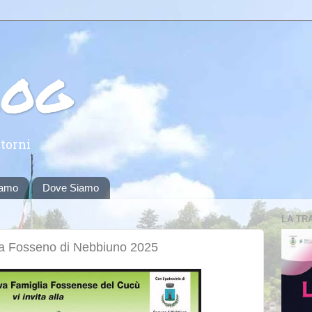
log
torni
iamo
Dove Siamo
LA TR
ma Fosseno di Nebbiuno 2025