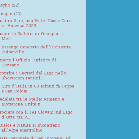
luglio
(22)
giugno
(23)
uattro Gare, una Valle: Nasce Corri
in Vigezzo 2025
iapre la Galleria di Omegna... a
Metà
 Barengo Concerto dell’Orchestra
GuitarVille
perto l’Ufficio Turistico di
Gozzano
coprire i Segreti del Lago nello
Showroom Fantini...
l Giro d’Italia in 80 Minuti fa Tappa
a San Colom...
edalata tra le Stelle: Armeno e
Mottarone Unite n...
rociera con il FAI Giovani sul Lago
d’Orta: tra V...
usica e Natura si Incontrano
all’Alpe Mastrolino
esta Patronale di San Giovanni ad