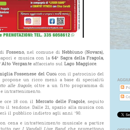
 di
Fosseno
, nel comune di
Nebbiuno
(
Novara
),
 sapori e musica con la
64ª Sagra della Fragola
,
’
Alto Vergante
affacciato sul
Lago Maggiore
.
iglia Fossenese del Cucù
con il patrocinio del
a propone un ricco menù a base di specialità
AGGIU
otto alle fragole
, oltre a un fitto programma di
Po
 e intrattenimento.
Co
le ore 18 con il
Mercato delle Fragole
, seguito
tto il tendone. Dalle 21, spazio alla musica con
terà il pubblico indietro agli anni ’90.
con cena e intrattenimento musicale a partire
à tutto per
I Vandali Live Band
, che promettono