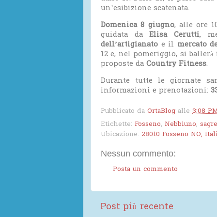
un’esibizione scatenata.
Domenica 8 giugno
, alle ore
guidata da
Elisa Cerutti
, m
dell’artigianato
e il
mercato de
12 e, nel pomeriggio, si baller
proposte da
Country Fitness
.
Durante tutte le giornate s
informazioni e prenotazioni:
3
Pubblicato da
OrtaBlog
alle
3:08 P
Etichette:
Fosseno
,
Nebbiuno
,
sagr
Ubicazione:
28010 Fosseno NO, Ital
Nessun commento:
Posta un commento
Post più recente