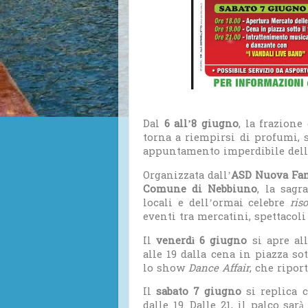
Dal
6 all’8 giugno
, la frazione
torna a riempirsi di profumi,
appuntamento imperdibile dell
Organizzata dall’
ASD Nuova Fam
Comune di Nebbiuno
, la sagr
locali e dell’ormai celebre
ris
eventi tra mercatini, spettacoli
Il
venerdì 6 giugno
si apre al
alle 19 dalla cena in piazza so
lo show
Dance Affair
, che ripor
Il
sabato 7 giugno
si replica 
dalle 19. Dalle 21, il palco sar