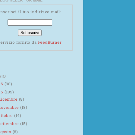
LOG NELLA TUA MAIL
Inserisci il tuo indirizzo mail:
ervizio fornito da
FeedBurner
VIO
26
(98)
25
(185)
dicembre
(8)
novembre
(18)
ottobre
(14)
settembre
(15)
agosto
(8)