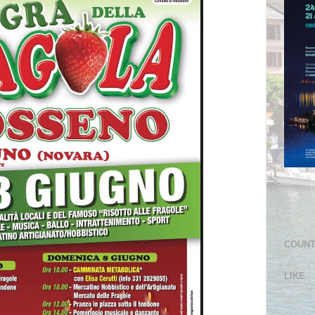
COUN
LIKE