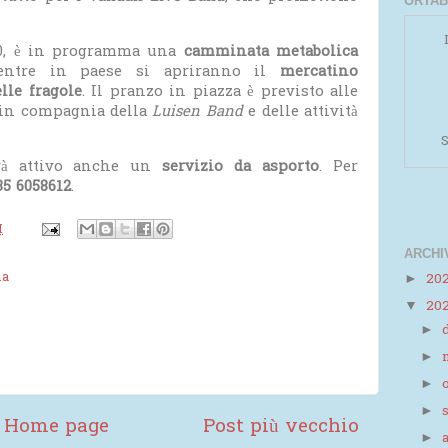
ORTAB
 10, è in programma una
camminata metabolica
entre in paese si apriranno il
mercatino
lle fragole
. Il pranzo in piazza è previsto alle
à in compagnia della
Luisen Band
e delle attività
S
arà attivo anche un
servizio da asporto
. Per
35 6058612
.
M
ARCHI
e
ia
20
►
20
▼
Powered by
Helplogger
►
►
►
►
Home page
Post più vecchio
►