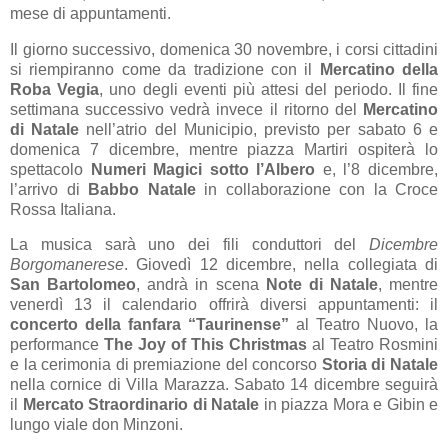
mese di appuntamenti.
Il giorno successivo, domenica 30 novembre, i corsi cittadini
si riempiranno come da tradizione con il
Mercatino della
Roba Vegia
, uno degli eventi più attesi del periodo. Il fine
settimana successivo vedrà invece il ritorno del
Mercatino
di Natale
nell’atrio del Municipio, previsto per sabato 6 e
domenica 7 dicembre, mentre piazza Martiri ospiterà lo
spettacolo
Numeri Magici sotto l’Albero
e, l’8 dicembre,
l’arrivo di
Babbo Natale
in collaborazione con la Croce
Rossa Italiana.
La musica sarà uno dei fili conduttori del
Dicembre
Borgomanerese
. Giovedì 12 dicembre, nella collegiata di
San Bartolomeo
, andrà in scena
Note di Natale
, mentre
venerdì 13 il calendario offrirà diversi appuntamenti: il
concerto della fanfara “Taurinense”
al Teatro Nuovo, la
performance
The Joy of This Christmas
al Teatro Rosmini
e la cerimonia di premiazione del concorso
Storia di Natale
nella cornice di Villa Marazza. Sabato 14 dicembre seguirà
il
Mercato Straordinario di Natale
in piazza Mora e Gibin e
lungo viale don Minzoni.