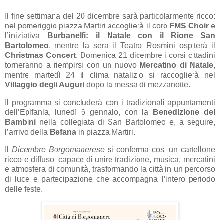
Il fine settimana del 20 dicembre sarà particolarmente ricco:
nel pomeriggio piazza Martiri accoglierà il coro
FMS Choir
e
l’iniziativa
Burbanelfi: il Natale con il Rione San
Bartolomeo
, mentre la sera il Teatro Rosmini ospiterà il
Christmas Concert
. Domenica 21 dicembre i corsi cittadini
torneranno a riempirsi con un nuovo
Mercatino di Natale
,
mentre martedì 24 il clima natalizio si raccoglierà nel
Villaggio degli Auguri
dopo la messa di mezzanotte.
Il programma si concluderà con i tradizionali appuntamenti
dell’Epifania, lunedì 6 gennaio, con la
Benedizione dei
Bambini
nella collegiata di San Bartolomeo e, a seguire,
l’arrivo della
Befana
in piazza Martiri.
Il
Dicembre Borgomanerese
si conferma così un cartellone
ricco e diffuso, capace di unire tradizione, musica, mercatini
e atmosfera di comunità, trasformando la città in un percorso
di luce e partecipazione che accompagna l’intero periodo
delle feste.