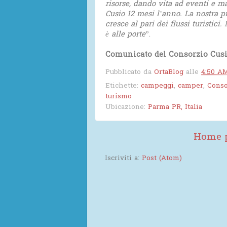
risorse, dando vita ad eventi e m
Cusio 12 mesi l’anno. La nostra 
cresce al pari dei flussi turistici
è alle porte
”.
Comunicato del Consorzio Cus
Pubblicato da
OrtaBlog
alle
4:50 A
Etichette:
campeggi
,
camper
,
Conso
turismo
Ubicazione:
Parma PR, Italia
Home 
Iscriviti a:
Post (Atom)