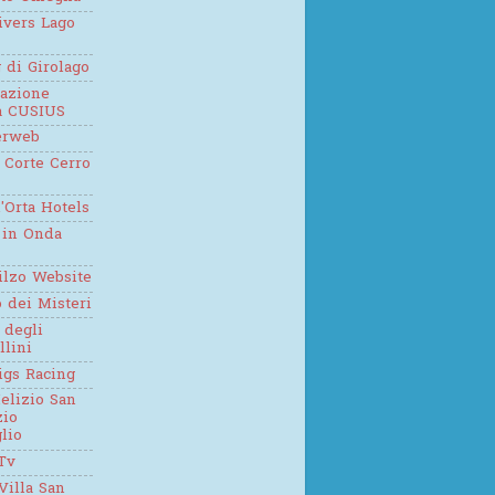
ivers Lago
g di Girolago
iazione
ca CUSIUS
erweb
 Corte Cerro
'Orta Hotels
 in Onda
ilzo Website
o dei Misteri
 degli
llini
igs Racing
elizio San
zio
lio
Tv
Villa San