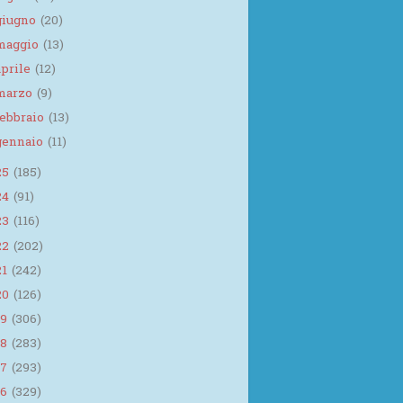
giugno
(20)
maggio
(13)
aprile
(12)
marzo
(9)
febbraio
(13)
gennaio
(11)
25
(185)
24
(91)
23
(116)
22
(202)
21
(242)
20
(126)
19
(306)
18
(283)
17
(293)
16
(329)