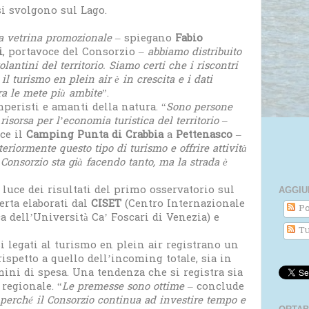
i svolgono sul Lago.
ma vetrina promozionale
– spiegano
Fabio
i
, portavoce del Consorzio –
abbiamo distribuito
lantini del territorio. Siamo certi che i riscontri
turismo en plein air è in crescita e i dati
ra le mete più ambite
”.
eristi e amanti della natura. “
Sono persone
risorsa per l’economia turistica del territorio
–
sce il
Camping Punta di Crabbia
a
Pettenasco
–
teriormente questo tipo di turismo e offrire attività
o Consorzio sta già facendo tanto, ma la strada è
a luce dei risultati del primo osservatorio sul
AGGIU
erta elaborati dal
CISET
(Centro Internazionale
Po
a dell’Università Ca’ Foscari di Venezia) e
Tu
i legati al turismo en plein air registrano un
ispetto a quello dell’incoming totale, sia in
ini di spesa. Una tendenza che si registra sia
 regionale. “
Le premesse sono ottime
– conclude
perché il Consorzio continua ad investire tempo e