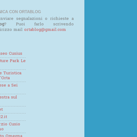
ICA CON ORTABLOG
nviare segnalazioni o richieste a
og
? Puoi farlo scrivendo
dirizzo mail
ortablog@gmail.com
seo Cusius
ture Park Le
 Turistica
'Orta
se a Sei
estra sul
et
2.it
zio Cusio
mo
tto Omegna