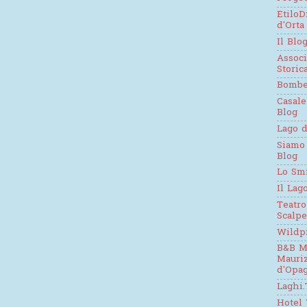
EtiloD
d'Orta
Il Blo
Assoc
Stori
Bomb
Casale
Blog
Lago d
Siamo
Blog
Lo Sm
Il Lag
Teatro
Scalpe
Wildp
B&B M
Mauri
d'Opag
Laghi.
Hotel 