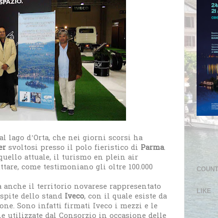
 al lago d’Orta, che nei giorni scorsi ha
er
svoltosi presso il polo fieristico di
Parma
.
ello attuale, il turismo en plein air
ttare, come testimoniano gli oltre 100.000
COUN
ra anche il territorio novarese rappresentato
LIKE
ospite dello stand
Iveco
, con il quale esiste da
ne. Sono infatti firmati Iveco i mezzi e le
utilizzate dal Consorzio in occasione delle