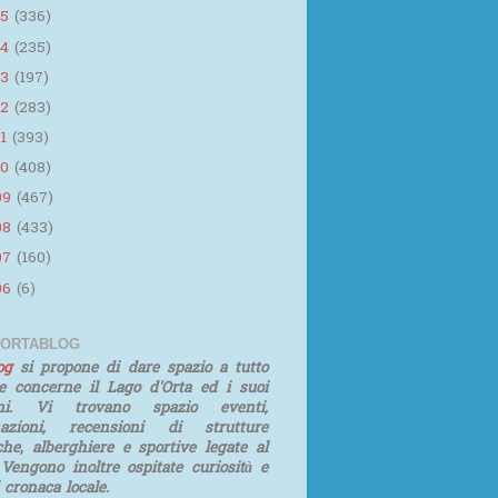
15
(336)
14
(235)
13
(197)
12
(283)
11
(393)
10
(408)
09
(467)
08
(433)
07
(160)
06
(6)
 ORTABLOG
log
si propone di dare spazio a tutto
e concerne il Lago d'Orta ed i suoi
rni. Vi trovano spazio eventi,
mazioni, recensioni di strutture
iche, alberghiere e sportive legate al
 Vengono inoltre ospitate curiosità e
i cronaca locale.