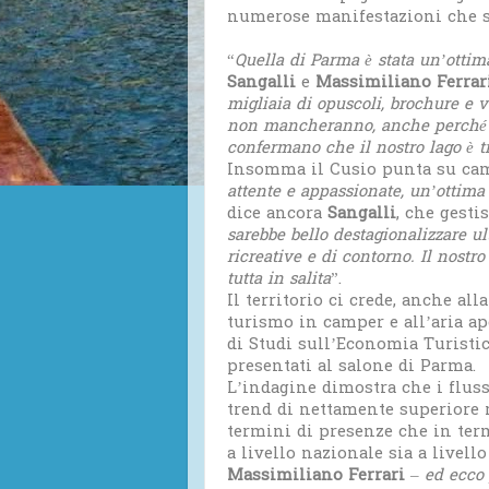
numerose manifestazioni che s
“
Quella di Parma è stata un’otti
Sangalli
e
Massimiliano Ferrar
migliaia di opuscoli, brochure e vo
non mancheranno, anche perché il 
confermano che il nostro lago è t
Insomma il Cusio punta su camp
attente e appassionate, un’ottima 
dice ancora
Sangalli
, che gesti
sarebbe bello destagionalizzare ul
ricreative e di contorno. Il nostr
tutta in salita
”.
Il territorio ci crede, anche all
turismo in camper e all’aria ap
di Studi sull’Economia Turistic
presentati al salone di Parma.
L’indagine dimostra che i fluss
trend di nettamente superiore r
termini di presenze che in term
a livello nazionale sia a livello
Massimiliano Ferrari
–
ed ecco 