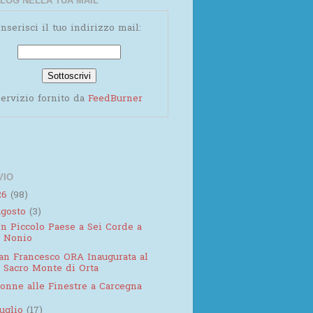
LOG NELLA TUA MAIL
Inserisci il tuo indirizzo mail:
ervizio fornito da
FeedBurner
VIO
26
(98)
agosto
(3)
n Piccolo Paese a Sei Corde a
Nonio
an Francesco ORA Inaugurata al
Sacro Monte di Orta
onne alle Finestre a Carcegna
luglio
(17)