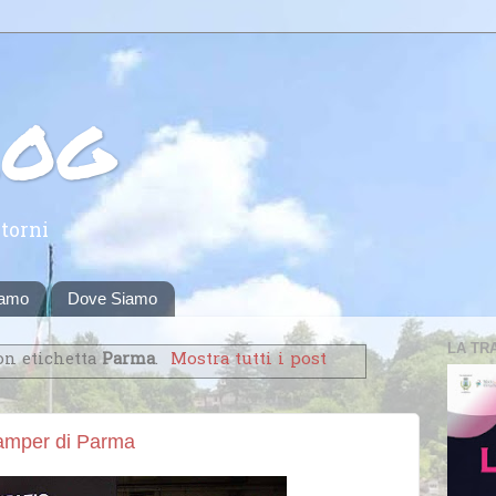
log
torni
iamo
Dove Siamo
LA TR
on etichetta
Parma
.
Mostra tutti i post
Camper di Parma