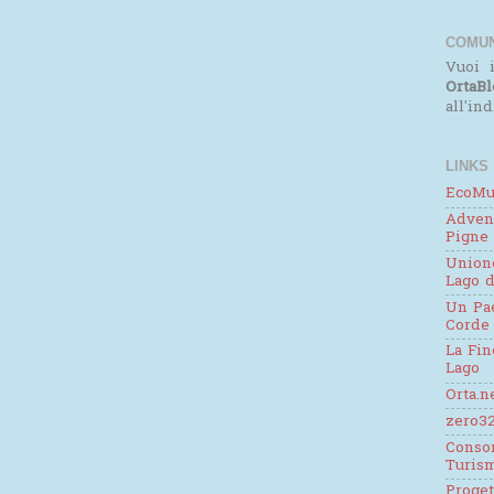
COMUN
Vuoi i
OrtaBl
all'in
LINKS
EcoMu
Adven
Pigne
Unione
Lago d
Un Pae
Corde
La Fin
Lago
Orta.n
zero32
Consor
Turis
Proge