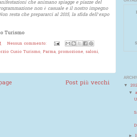
ORTAB
anifestazioni che animano spiagge e piazze del
programmazione non è casuale e il nostro impegno
. Non resta che prepararci al 2015, la sfida dell’expo
io Turismo
Powered by
Helplogger
S
M
Nessun commento:
rzio Cusio Turismo
,
Parma
,
promozione
,
saloni
,
ARCHI
page
Post più vecchi
20
▼
▼
U
S
D
►