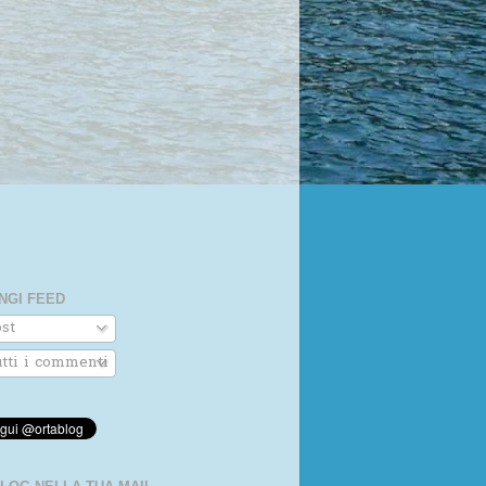
NGI FEED
st
tti i commenti