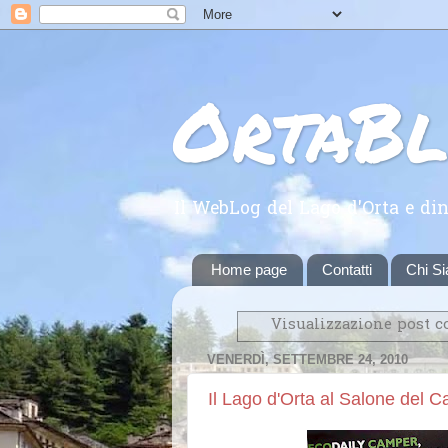
OrtaB
Il WebLog del Lago d'Orta e din
Home page
Contatti
Chi S
Visualizzazione post c
VENERDÌ, SETTEMBRE 24, 2010
Il Lago d'Orta al Salone del 