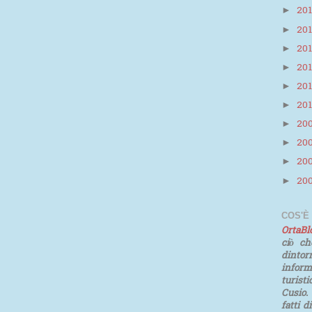
20
►
20
►
20
►
20
►
20
►
20
►
20
►
20
►
20
►
20
►
COS'È
OrtaB
ciò ch
dinto
infor
turist
Cusio.
fatti d