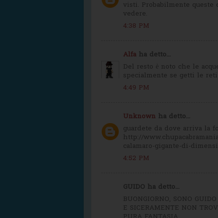
visti. Probabilmente queste c
vedere.
4:38 PM
Alfa
ha detto...
Del resto è noto che le acqu
specialmente se getti le reti 
4:49 PM
Unknown
ha detto...
guardete da dove arriva la fot
http://www.chupacabramania
calamaro-gigante-di-dimens
4:52 PM
GUIDO ha detto...
BUONGIORNO, SONO GUIDO 
E SICERAMENTE NON TROVO
PURA FANTASIA.....