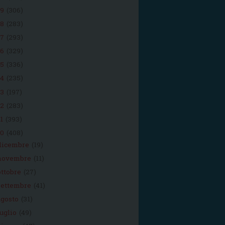
19
(306)
18
(283)
17
(293)
16
(329)
15
(336)
14
(235)
13
(197)
12
(283)
11
(393)
10
(408)
dicembre
(19)
novembre
(11)
ottobre
(27)
settembre
(41)
agosto
(31)
luglio
(49)