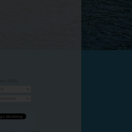
NGI FEED
st
mmenti