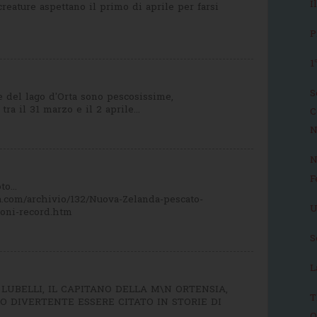
I
reature aspettano il primo di aprile per farsi
P
1
S
e del lago d'Orta sono pescosissime,
tra il 31 marzo e il 2 aprile...
C
N
N
F
o...
.com/archivio/132/Nuova-Zelanda-pescato-
U
ioni-record.htm
S
L
LUBELLI, IL CAPITANO DELLA M\N ORTENSIA,
T
 DIVERTENTE ESSERE CITATO IN STORIE DI