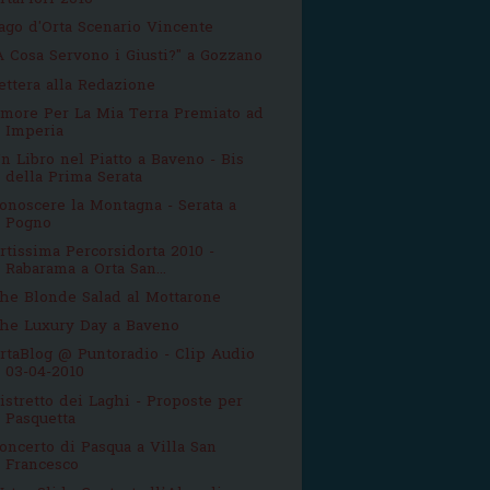
rtaFiori 2010
ago d'Orta Scenario Vincente
A Cosa Servono i Giusti?" a Gozzano
ettera alla Redazione
more Per La Mia Terra Premiato ad
Imperia
n Libro nel Piatto a Baveno - Bis
della Prima Serata
onoscere la Montagna - Serata a
Pogno
rtissima Percorsidorta 2010 -
Rabarama a Orta San...
he Blonde Salad al Mottarone
he Luxury Day a Baveno
rtaBlog @ Puntoradio - Clip Audio
03-04-2010
istretto dei Laghi - Proposte per
Pasquetta
oncerto di Pasqua a Villa San
Francesco