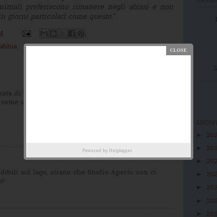
ORTAB
animali preferiscono rimanere negli abissi e non
n giorni particolari come questo.
".
M
abbia
S
rnata di
avvistamenti straordinari
sul Lago d'Orta,
come un vero Lago dei Misteri!
ARCHI
20
►
20
►
Powered by
Helplogger
20
►
edibili sul lago, strano che Studio Aperto non ci
20
►
o!
20
►
20
►
20
►