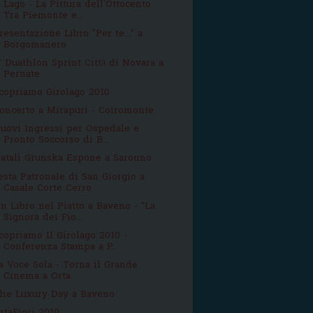
l Lago - La Pittura dell'Ottocento
Tra Piemonte e...
resentazione Libro "Per te..." a
Borgomanero
° Duathlon Sprint Città di Novara a
Pernate
copriamo Girolago 2010
oncerto a Mirapuri - Coiromonte
uovi Ingressi per Ospedale e
Pronto Soccorso di B...
atali Grunska Espone a Saronno
esta Patronale di San Giorgio a
Casale Corte Cerro
n Libro nel Piatto a Baveno - "La
Signora dei Fio...
copriamo Il Girolago 2010 -
Conferenza Stampa a P...
a Voce Sola - Torna il Grande
Cinema a Orta
he Luxury Day a Baveno