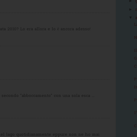
►
►
▼
L
ta 2010? Lo era allora e lo è ancora adesso!
N
I
G
C
P
I
l secondo "abboccamento" con una sola esca ...
P
1
C
i del lago quotidianamente eppure non ne ho mai