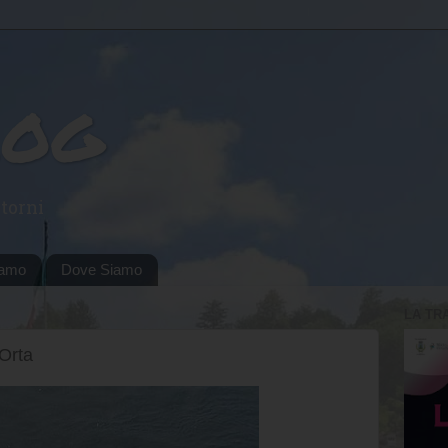
log
torni
iamo
Dove Siamo
LA TR
Orta