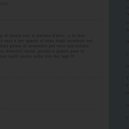
O
O???
L
"
L
A
gi al lavoro non si parlava d'altro , e le mie
a vero e per questo ci sono degli incidenti nel
U
trollare prima di sostenere per vero una notizia
mi divertirò molto ,perchè a quanto pare di
C
no molti anche sulle rive del lago !!!!
O
T
T
O
D
C