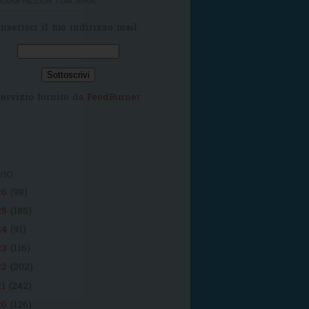
LOG NELLA TUA MAIL
Inserisci il tuo indirizzo mail:
ervizio fornito da
FeedBurner
VIO
26
(98)
25
(185)
24
(91)
23
(116)
22
(202)
21
(242)
20
(126)