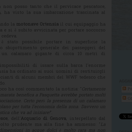
ù non posso tanto che il pervicace pescatore,
, ha visto la sua imbarcazione trascinata al
ando la
motonave Ortensia
il cui equipaggio ha
 e si è subito avvicinata per portare soccorso
 cedeva.
 è stato possibile portare in superficie la
lo sbigottimento generale dei passeggeri del
re un calamaro gigante di circa 10 metri di
impossibilità di issare sulla barca l'enorme
nsia ha ordinato ai suoi uomini di restituirgli
roscianti di alcuni membri del WWF tedesco che
AGGIU
do.
loco ha così commentato la notizia: "
Certamente
Po
lamarata benefica a Pasquetta avrebbe portato molti
Co
ssociazione. Certo però la presenza di un calamaro
volano per tutta l'economia della zona. Davvero un
stica che va ad iniziare!
".
esce
, dell'
Acquario di Genova
, interpellato dal
molto prudente ma alla fine ha ammesso: "
La
 dimensioni in acque dolci è molto rara ma non