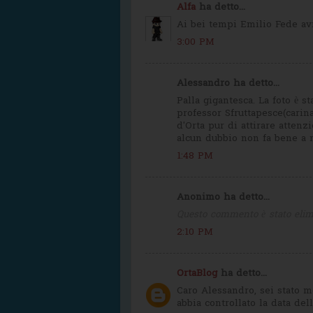
Alfa
ha detto...
Ai bei tempi Emilio Fede avr
3:00 PM
Alessandro ha detto...
Palla gigantesca. La foto è s
professor Sfruttapesce(carin
d'Orta pur di attirare atten
alcun dubbio non fa bene a 
1:48 PM
Anonimo ha detto...
Questo commento è stato elim
2:10 PM
OrtaBlog
ha detto...
Caro Alessandro, sei stato m
abbia controllato la data dell'