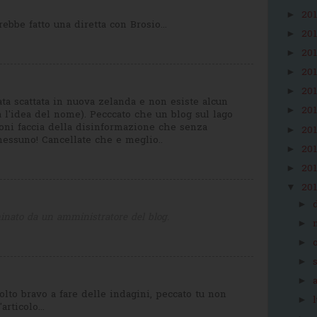
20
►
ebbe fatto una diretta con Brosio...
20
►
20
►
20
►
20
►
tata scattata in nuova zelanda e non esiste alcun
20
►
a l'idea del nome). Pecccato che un blog sul lago
zioni faccia della disinformazione che senza
20
►
nessuno! Cancellate che e meglio..
20
►
20
►
20
▼
►
inato da un amministratore del blog.
►
►
►
►
olto bravo a fare delle indagini, peccato tu non
►
articolo...