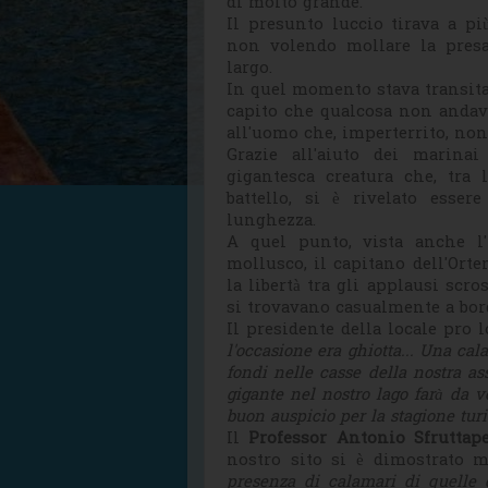
di molto grande.
Il presunto luccio tirava a pi
non volendo mollare la presa
largo.
In quel momento stava transit
capito che qualcosa non andava
all'uomo che, imperterrito, non
Grazie all'aiuto dei marinai
gigantesca creatura che, tra 
battello, si è rivelato esse
lunghezza.
A quel punto, vista anche l'
mollusco, il capitano dell'Orte
la libertà tra gli applausi sc
si trovavano casualmente a bor
Il presidente della locale pro 
l'occasione era ghiotta... Una ca
fondi nelle casse della nostra a
gigante nel nostro lago farà da 
buon auspicio per la stagione turi
Il
Professor Antonio Sfruttap
nostro sito si è dimostrato 
presenza di calamari di quelle