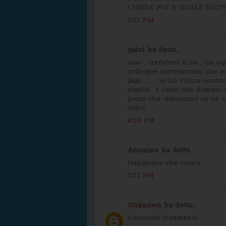
CHISSA' POI A QUALE SCOP
1:57 PM
gabri ha detto...
ciao , credeteci o no , ma og
colleghe sostenevano che er
lago ........ io ho voluto con
simile . è certo che domani 
pesci che abboccano ce ne so
Gabri
4:53 PM
Anonimo ha detto...
Hahahaha che cagata
1:52 PM
Unknown
ha detto...
Concordo vivamente