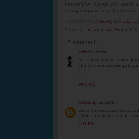
impossibile. Spesso poi questi 
emergono quasi mai, tranne che i
Pubblicato da
OrtaBlog
alle
11:55 P
Etichette:
pesca
,
pesce
,
Punta di Cr
17 commenti:
Alfa
ha detto...
Ieri è stata davvero una gio
che si conferma sempre più 
^_^
9:02 AM
OrtaBlog
ha detto...
Eh sì :-)Eventi davvero incr
abbia fatto ancora un servizi
2:41 PM