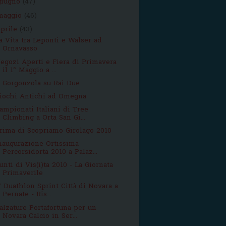
giugno
(47)
maggio
(46)
aprile
(43)
a Vita tra Leponti e Walser ad
Ornavasso
egozi Aperti e Fiera di Primavera
il 1° Maggio a ...
l Gorgonzola su Rai Due
iochi Antichi ad Omegna
ampionati Italiani di Tree
Climbing a Orta San Gi...
rima di Scopriamo Girolago 2010
naugurazione Ortissima
Percorsidorta 2010 a Palaz...
unti di Vis(i)ta 2010 - La Giornata
Primaverile
° Duathlon Sprint Città di Novara a
Pernate - Ris...
alzature Portafortuna per un
Novara Calcio in Ser...