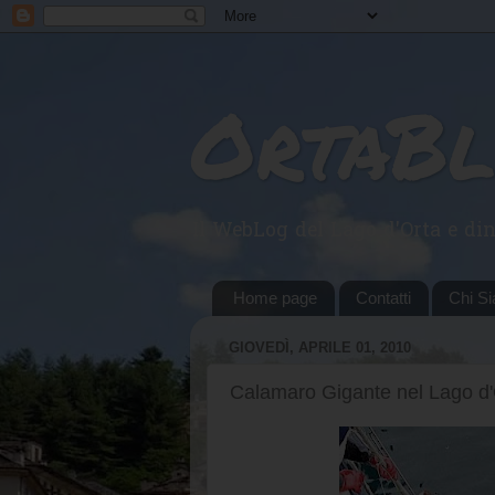
OrtaB
Il WebLog del Lago d'Orta e din
Home page
Contatti
Chi S
GIOVEDÌ, APRILE 01, 2010
Calamaro Gigante nel Lago d'