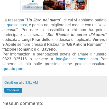
La rassegna "
Un libro nel piatto
", di cui vi abbiamo parlato
in
questo post
, è partita nel migliore dei modi e con un "
tutto
esaurito
". Per dare la possibilità a chi non ha potuto
partecipare alla serata "
Sei Ricette in cerca d'Autore
”
dedicata a
Luigi Pirandello
si è deciso di replicarla
Venerdì
9 Aprile
sempre presso il Ristorante “
Gli Antichi Romani
” in
frazione
Romanico
di
Baveno
.
Per informazioni e prenotazioni potete chiamare il numero
0323 925116 o scrivere a
info@antichiromani.com
Per
saperne di più sulle prossime cene potete consultare
questo post
.
OrtaBlog
alle
3:51 AM
Condividi
Nessun commento: