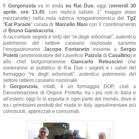
Il
Gorgonzola
va in onda
su Rai Due
, oggi (
venerdì 30
aprile
,
ore 13.45
, con replica sabato 1° maggio dopo
mezzanotte) nella nota rubrica enogastronomica del
Tg2
“
Eat Parade
” curata di
Marcello Masi
con il coordinamento
di
Bruno Gambacorta
.
A raccontare segreti e virtù del “
re degli erborinati
”, autentico
patrimonio del settore caseario nazionale saranno
l’enogastronomo
Jacopo Fontaneto
insieme a
Sergio
Poletti
(amministratore del caseificio
Palzola
di
Cavallirio
) e
allo chef borgomanerese
Giancarlo Rebuscini
che
sveleranno al pubblico di Rai Due i segreti e i valori del
formaggio “re degli erborinati”, autentico patrimonio del
settore lattiero caseario nazionale.
Il
Gorgonzola
, infatti, è un formaggio DOP, cioè a
Denominazione di Origine Protetta, tra i più noti in Italia e
all’estero: oggi lo si esporta in ogni parte del mondo, dove è
tra i primissimi prodotti del made in Italy agroalimentare più
conosciuti, apprezzati e consumati.