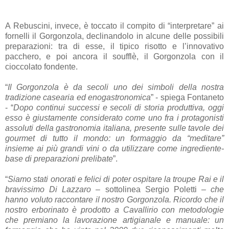
A Rebuscini, invece, è toccato il compito di “interpretare” ai
fornelli il Gorgonzola, declinandolo in alcune delle possibili
preparazioni: tra di esse, il tipico risotto e l’innovativo
pacchero, e poi ancora il soufflè, il Gorgonzola con il
cioccolato fondente.
“
Il Gorgonzola è da secoli uno dei simboli della nostra
tradizione casearia ed enogastronomica
” - spiega Fontaneto
- “
Dopo continui successi e secoli di storia produttiva, oggi
esso è giustamente considerato come uno fra i protagonisti
assoluti della gastronomia italiana, presente sulle tavole dei
gourmet di tutto il mondo: un formaggio da “meditare”
insieme ai più grandi vini o da utilizzare come ingrediente-
base di preparazioni prelibate
”.
“
Siamo stati onorati e felici di poter ospitare la troupe Rai e il
bravissimo Di Lazzaro
– sottolinea Sergio Poletti –
che
hanno voluto raccontare il nostro Gorgonzola. Ricordo che il
nostro erborinato è prodotto a Cavallirio con metodologie
che premiano la lavorazione artigianale e manuale: un