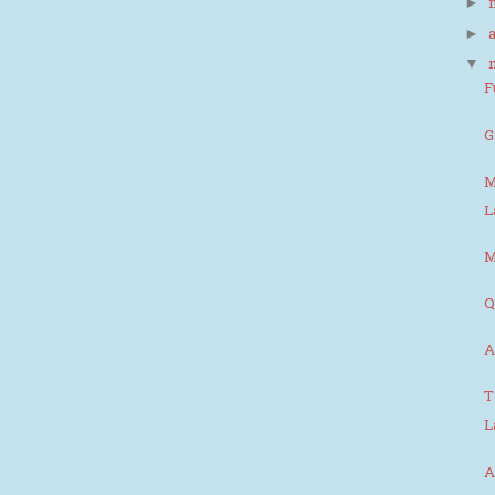
►
►
▼
F
G
M
L
M
Q
A
T
L
A