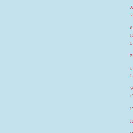
A
V
8
I
L
R
L
L
W
L
L
I