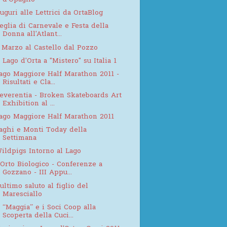
d'Opaglio
uguri alle Lettrici da OrtaBlog
eglia di Carnevale e Festa della
Donna all'Atlant...
 Marzo al Castello dal Pozzo
l Lago d'Orta a "Mistero" su Italia 1
ago Maggiore Half Marathon 2011 -
Risultati e Cla...
everentia - Broken Skateboards Art
Exhibition al ...
ago Maggiore Half Marathon 2011
aghi e Monti Today della
Settimana
ildpigs Intorno al Lago
'Orto Biologico - Conferenze a
Gozzano - III Appu...
'ultimo saluto al figlio del
Maresciallo
l “Maggia” e i Soci Coop alla
Scoperta della Cuci...