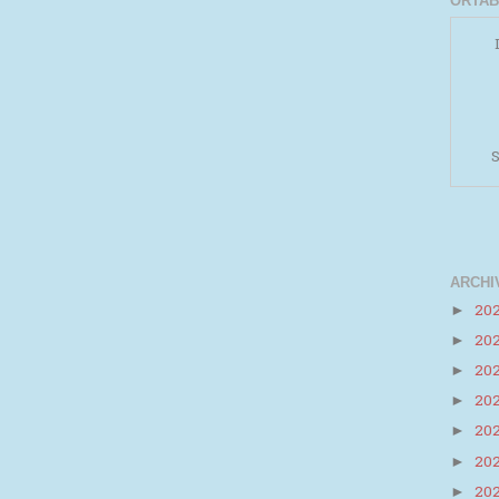
ORTAB
S
ARCHI
20
►
20
►
Powered by
Helplogger
20
►
20
►
20
►
20
►
20
►