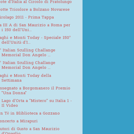
ote d'Italia al Circolo di Pratolungo
otte Tricolore a Bolzano Novarese
irolago 2011 - Prima Tappa
a III A di San Maurizio a Roma per
i 150 dell'Uni...
aghi e Monti Today - Speciale 150°
dell'Unità d'I...
° Italian Sculling Challange
Memorial Don Angelo ...
° Italian Sculling Challange
Memorial Don Angelo ...
aghi e Monti Today della
Settimana
ssegnato a Borgomanero il Premio
"Una Donna"
l Lago d'Orta a "Mistero" su Italia 1 -
Il Video
n Tè in Bliblioteca a Gozzano
oncerto a Mirapuri
utori di Gusto a San Maurizio