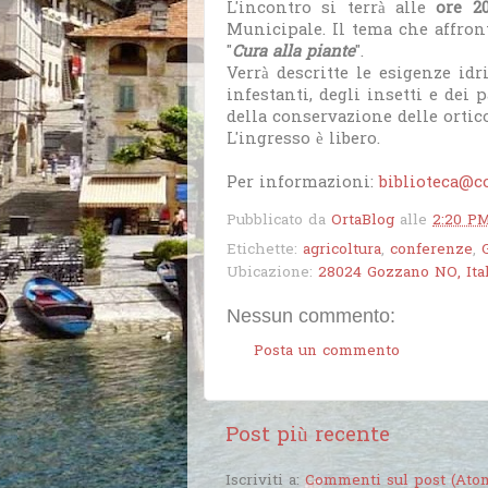
L'incontro si terrà alle
ore 20
Municipale. Il tema che affront
"
Cura alla piante
".
Verrà descritte le esigenze idri
infestanti, degli insetti e dei 
della conservazione delle ortico
L'ingresso è libero.
Per informazioni:
biblioteca@c
Pubblicato da
OrtaBlog
alle
2:20 P
Etichette:
agricoltura
,
conferenze
,
Ubicazione:
28024 Gozzano NO, Ital
Nessun commento:
Posta un commento
Post più recente
Iscriviti a:
Commenti sul post (Ato