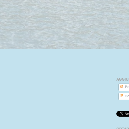
AGGIU
Po
Co