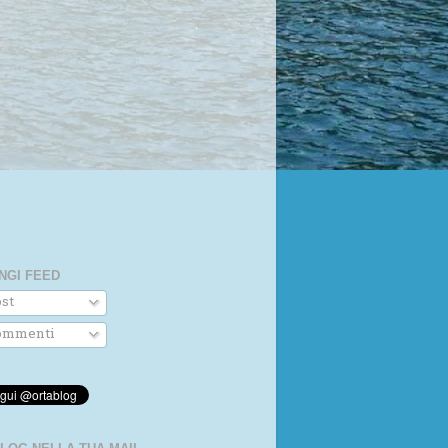
NGI FEED
st
mmenti