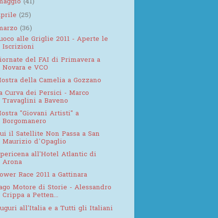
maggio
(41)
aprile
(25)
marzo
(36)
uoco alle Griglie 2011 - Aperte le
Iscrizioni
iornate del FAI di Primavera a
Novara e VCO
ostra della Camelia a Gozzano
a Curva dei Persici - Marco
Travaglini a Baveno
ostra "Giovani Artisti" a
Borgomanero
ui il Satellite Non Passa a San
Maurizio d’Opaglio
pericena all'Hotel Atlantic di
Arona
ower Race 2011 a Gattinara
ago Motore di Storie - Alessandro
Crippa a Petten...
uguri all'Italia e a Tutti gli Italiani