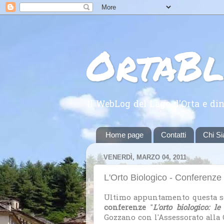
OrtaB
Il WebLog del Lago d'Orta e din
Home page
Contatti
Chi S
VENERDÌ, MARZO 04, 2011
L'Orto Biologico - Conferenze
Ultimo appuntamento questa s
conferenze
"
L'orto biologico: le
Gozzano con l'Assessorato alla C