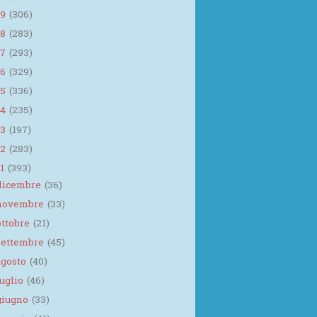
19
(306)
18
(283)
17
(293)
16
(329)
15
(336)
14
(235)
13
(197)
12
(283)
11
(393)
dicembre
(36)
novembre
(33)
ottobre
(21)
settembre
(45)
agosto
(40)
luglio
(46)
giugno
(33)