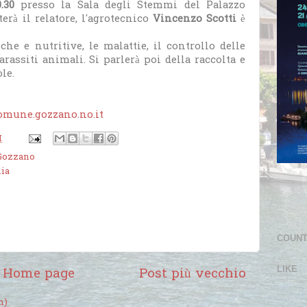
.30
presso la Sala degli Stemmi del Palazzo
erà il relatore, l'agrotecnico
Vincenzo Scotti
è
che e nutritive, le malattie, il controllo delle
parassiti animali. Si parlerà poi della raccolta e
le.
omune.gozzano.no.it
M
Gozzano
ia
COUN
LIKE
Home page
Post più vecchio
m)