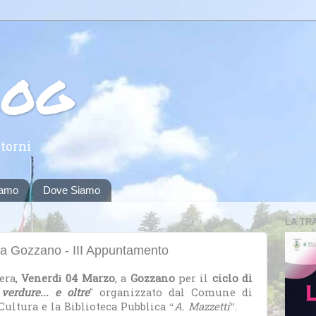
log
torni
iamo
Dove Siamo
LA TR
 a Gozzano - III Appuntamento
era,
Venerdì 04 Marzo
, a
Gozzano
per il
ciclo di
 verdure... e oltre
" organizzato dal Comune di
ultura e la Biblioteca Pubblica “
A. Mazzetti
”.