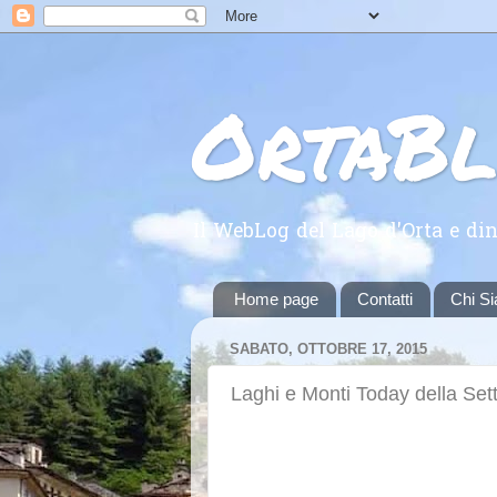
OrtaB
Il WebLog del Lago d'Orta e din
Home page
Contatti
Chi S
SABATO, OTTOBRE 17, 2015
Laghi e Monti Today della Se