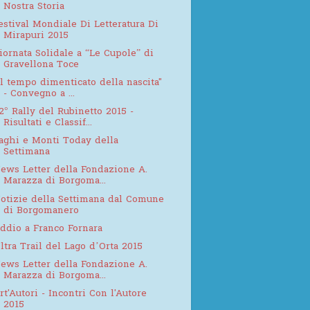
Nostra Storia
estival Mondiale Di Letteratura Di
Mirapuri 2015
iornata Solidale a “Le Cupole” di
Gravellona Toce
Il tempo dimenticato della nascita"
- Convegno a ...
2° Rally del Rubinetto 2015 -
Risultati e Classif...
aghi e Monti Today della
Settimana
ews Letter della Fondazione A.
Marazza di Borgoma...
otizie della Settimana dal Comune
di Borgomanero
ddio a Franco Fornara
ltra Trail del Lago d’Orta 2015
ews Letter della Fondazione A.
Marazza di Borgoma...
rt'Autori - Incontri Con l'Autore
2015