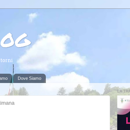
log
torni
iamo
Dove Siamo
LA TR
ttimana