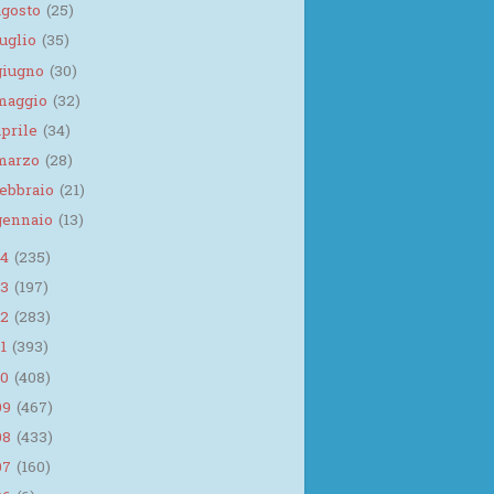
agosto
(25)
luglio
(35)
giugno
(30)
maggio
(32)
aprile
(34)
marzo
(28)
febbraio
(21)
gennaio
(13)
14
(235)
13
(197)
12
(283)
11
(393)
10
(408)
09
(467)
08
(433)
07
(160)