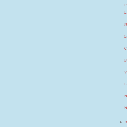
P
L
N
L
C
B
V
L
N
N
►