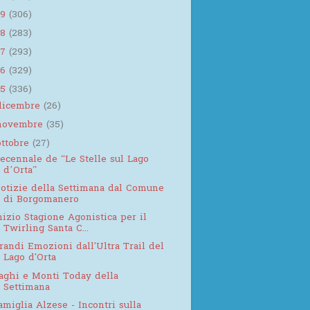
19
(306)
18
(283)
17
(293)
16
(329)
15
(336)
dicembre
(26)
novembre
(35)
ottobre
(27)
ecennale de “Le Stelle sul Lago
d’Orta”
otizie della Settimana dal Comune
di Borgomanero
nizio Stagione Agonistica per il
Twirling Santa C...
randi Emozioni dall'Ultra Trail del
Lago d'Orta
aghi e Monti Today della
Settimana
amiglia Alzese - Incontri sulla