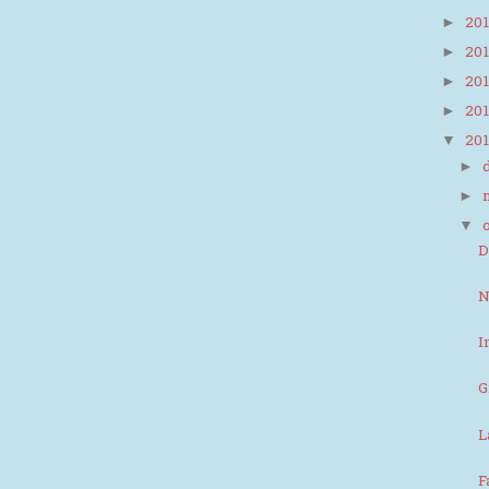
20
►
20
►
20
►
20
►
20
▼
►
►
▼
D
N
I
G
L
F