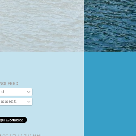
NGI FEED
st
mmenti