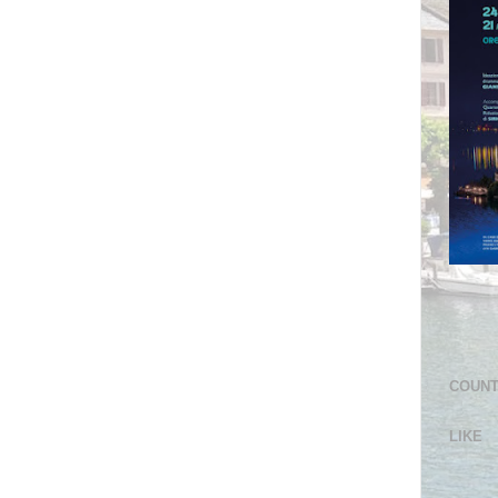
COUN
LIKE