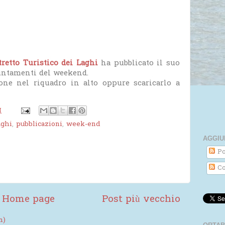
tretto Turistico dei Laghi
ha pubblicato il suo
untamenti del weekend.
ione nel riquadro in alto oppure scaricarlo a
M
aghi
,
pubblicazioni
,
week-end
AGGIU
Po
Co
Home page
Post più vecchio
m)