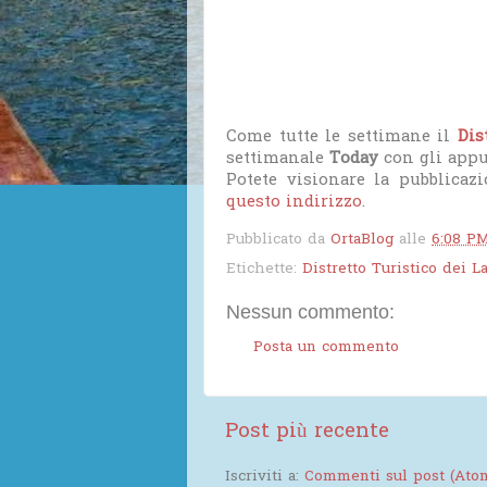
Come tutte le settimane il
Dis
settimanale
Today
con gli app
Potete visionare la pubblicaz
questo indirizzo
.
Pubblicato da
OrtaBlog
alle
6:08 P
Etichette:
Distretto Turistico dei L
Nessun commento:
Posta un commento
Post più recente
Iscriviti a:
Commenti sul post (Ato