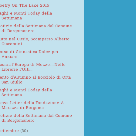
oetry On The Lake 2015
aghi e Monti Today della
Settimana
otizie della Settimana dal Comune
di Borgomanero
utto nel Cusio, Scomparso Alberto
Giacomini
orso di Ginnastica Dolce per
Anziani
osnia,l’Europa di Mezzo.....Nelle
Librerie l'Ulti...
ento d'Autunno al Bocciolo di Orta
San Giulio
aghi e Monti Today della
Settimana
ews Letter della Fondazione A.
Marazza di Borgoma...
otizie della Settimana dal Comune
di Borgomanero
settembre
(30)