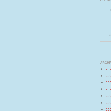
ORTAB
S
ARCHI
20
►
20
►
Powered by
Helplogger
20
►
20
►
20
►
20
►
20
►