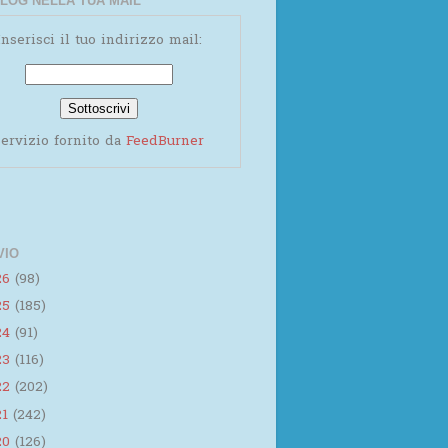
LOG NELLA TUA MAIL
Inserisci il tuo indirizzo mail:
ervizio fornito da
FeedBurner
VIO
26
(98)
25
(185)
24
(91)
23
(116)
22
(202)
21
(242)
20
(126)