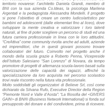
territorio novarese: l’architetto Daniela Grandi, membro di
BNI con la sua azienda Co.Ideas, la psicologa Marilena
Argentati e la pedagogista Alessandra Mondelli. Il progetto
si pone l’obiettivo di creare un centro ludico/artistico per
bambini ed adolescenti (dalle elementari fino al liceo), dove
sviluppare la mente creativa e valorizzare i loro talenti
naturali, al fine di poter scegliere un percorso di studi ed una
futura carriera professionale in linea con le loro attitudini.
“CreAttiva” come community rivolta anche ad adulti, aziende
ed imprenditori, che in questi giovani possono trovare
collaboratori del futuro. Coinvolto nel progetto anche il
mondo della scuola grazie a Roberto Penna, Vicepreside
dell’Istituto Salesiano “San Lorenzo” di Novara, da tempo
promotore di progetti di alternanza scuola-lavoro basati sulla
valorizzazione delle capacità dei ragazzi, affinché la
specializzazione da loro acquisita nel percorso scolastico
trovi reale riscontro nella futura vita professionale.
Molto soddisfatti gli organizzatori di Believe Srl, così come
dichiarato da Silvana Rufo, Executive Director della Region
“Piemonte Nord e Valle d’Aosta”: “La filosofia del <GIVERS
GAIN> di BNI® (Business Network International) si fonda sul
presupposto del donare e del condividere, prima di ricevere.