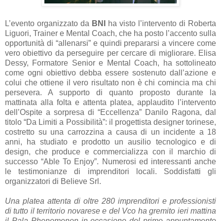
L’evento organizzato da
BNI
ha visto l’intervento di Roberta
Liguori, Trainer e Mental Coach, che ha posto l’accento sulla
opportunità di “allenarsi” e quindi prepararsi a vincere come
vero obiettivo da perseguire per cercare di migliorare. Elisa
Dessy, Formatore Senior e Mental Coach, ha sottolineato
come ogni obiettivo debba essere sostenuto dall’azione e
colui che ottiene il vero risultato non è chi comincia ma chi
persevera. A supporto di quanto proposto durante la
mattinata alla folta e attenta platea, applaudito l’intervento
dell’Ospite a sorpresa di “Eccellenza” Danilo Ragona, dal
titolo “Da Limiti a Possibilità”: il progettista designer torinese,
costretto su una carrozzina a causa di un incidente a 18
anni, ha studiato e prodotto un ausilio tecnologico e di
design, che produce e commercializza con il marchio di
successo “Able To Enjoy”. Numerosi ed interessanti anche
le testimonianze di imprenditori locali. Soddisfatti gli
organizzatori di Believe Srl.
Una platea attenta di oltre 280 imprenditori e professionisti
di tutto il territorio novarese e del Vco ha gremito ieri mattina
il Pala Phenomenon in occasione del primo appuntamento