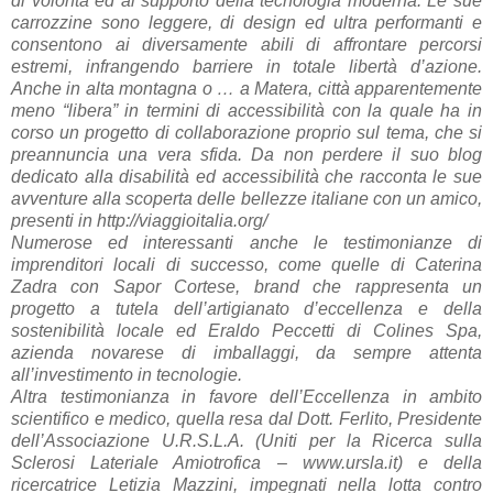
di volontà ed al supporto della tecnologia moderna. Le sue
carrozzine sono leggere, di design ed ultra performanti e
consentono ai diversamente abili di affrontare percorsi
estremi, infrangendo barriere in totale libertà d’azione.
Anche in alta montagna o … a Matera, città apparentemente
meno “libera” in termini di accessibilità con la quale ha in
corso un progetto di collaborazione proprio sul tema, che si
preannuncia una vera sfida. Da non perdere il suo blog
dedicato alla disabilità ed accessibilità che racconta le sue
avventure alla scoperta delle bellezze italiane con un amico,
presenti in http://viaggioitalia.org/
Numerose ed interessanti anche le testimonianze di
imprenditori locali di successo, come quelle di Caterina
Zadra con Sapor Cortese, brand che rappresenta un
progetto a tutela dell’artigianato d’eccellenza e della
sostenibilità locale ed Eraldo Peccetti di Colines Spa,
azienda novarese di imballaggi, da sempre attenta
all’investimento in tecnologie.
Altra testimonianza in favore dell’Eccellenza in ambito
scientifico e medico, quella resa dal Dott. Ferlito, Presidente
dell’Associazione U.R.S.L.A. (Uniti per la Ricerca sulla
Sclerosi Lateriale Amiotrofica – www.ursla.it) e della
ricercatrice Letizia Mazzini, impegnati nella lotta contro