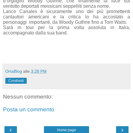
d’orgoglio Woody Guthrie, che finalmente fa luce sui
ventotto deportati messicani seppelliti senza nome.
Lance Canales è sicuramente uno dei più promettenti
cantautori americani e la critica lo ha accostato a
personaggi importanti, da Woody Guthrie fino a Tom Waits.
Sarà in tour per la prima volta assoluta in Italia,
accompagnato dalla sua band.
OrtaBlog
alle
3:28 PM
Condividi
Nessun commento:
Posta un commento
‹
›
Home page