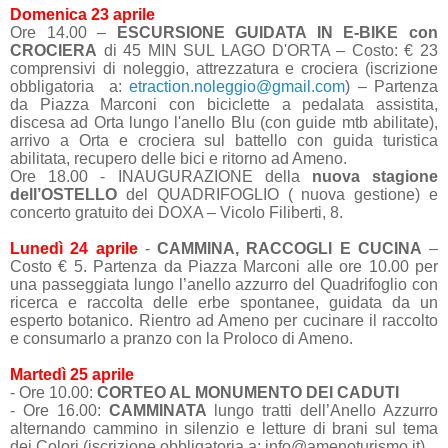
Domenica 23 aprile
Ore 14.00 –
ESCURSIONE GUIDATA IN E-BIKE con
CROCIERA
di 45 MIN SUL LAGO D'ORTA – Costo: € 23
comprensivi di noleggio, attrezzatura e crociera (iscrizione
obbligatoria a:
etraction.noleggio@gmail.com
) – Partenza
da Piazza Marconi con biciclette a pedalata assistita,
discesa ad Orta lungo l'anello Blu (con guide mtb abilitate),
arrivo a Orta e crociera sul battello con guida turistica
abilitata, recupero delle bici e ritorno ad Ameno.
Ore 18.00 - INAUGURAZIONE della
nuova stagione
dell’OSTELLO
del QUADRIFOGLIO ( nuova gestione) e
concerto gratuito dei DOXA – Vicolo Filiberti, 8.
Lunedì 24 aprile
-
CAMMINA, RACCOGLI E CUCINA
–
Costo € 5. Partenza da Piazza Marconi alle ore 10.00 per
una passeggiata lungo l’anello azzurro del Quadrifoglio con
ricerca e raccolta delle erbe spontanee, guidata da un
esperto botanico. Rientro ad Ameno per cucinare il raccolto
e consumarlo a pranzo con la Proloco di Ameno.
Martedì 25 aprile
- Ore 10.00:
CORTEO AL MONUMENTO DEI CADUTI
- Ore 16.00:
CAMMINATA
lungo tratti dell’Anello Azzurro
alternando cammino in silenzio e letture di brani sul tema
dei Colori (iscrizione obbligatoria a: info@amenoturismo.it).