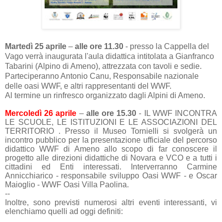
Martedì 25 aprile
–
alle ore 11.30
- presso la Cappella del
Vago verrà inaugurata l'aula didattica intitolata a Gianfranco
Tabarini (Alpino di Ameno), attrezzata con tavoli e sedie.
Parteciperanno Antonio Canu, Responsabile nazionale
delle oasi WWF, e altri rappresentanti del WWF.
Al termine un rinfresco organizzato dagli Alpini di Ameno.
Mercoledì 26 aprile
–
alle ore 15.30
- IL WWF INCONTRA
LE SCUOLE, LE ISTITUZIONI E LE ASSOCIAZIONI DEL
TERRITORIO . Presso il Museo Tornielli si svolgerà un
incontro pubblico per la presentazione ufficiale del percorso
didattico WWF di Ameno allo scopo di far conoscere il
progetto alle direzioni didattiche di Novara e VCO e a tutti i
cittadini ed Enti interessati. Interverranno Carmine
Annicchiarico - responsabile sviluppo Oasi WWF - e Oscar
Maioglio - WWF Oasi Villa Paolina.
--
Inoltre, sono previsti numerosi altri eventi interessanti, vi
elenchiamo quelli ad oggi definiti: