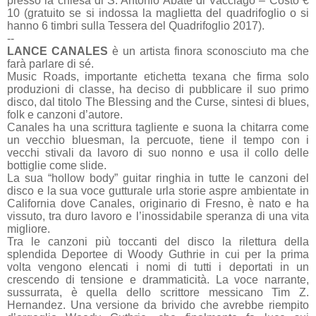
presso la chiesa di S. Antonio Abate di Vacciago – Costo €
10 (gratuito se si indossa la maglietta del quadrifoglio o si
hanno 6 timbri sulla Tessera del Quadrifoglio 2017).
--
LANCE CANALES
è un artista finora sconosciuto ma che
farà parlare di sé.
Music Roads, importante etichetta texana che firma solo
produzioni di classe, ha deciso di pubblicare il suo primo
disco, dal titolo The Blessing and the Curse, sintesi di blues,
folk e canzoni d’autore.
Canales ha una scrittura tagliente e suona la chitarra come
un vecchio bluesman, la percuote, tiene il tempo con i
vecchi stivali da lavoro di suo nonno e usa il collo delle
bottiglie come slide.
La sua “hollow body” guitar ringhia in tutte le canzoni del
disco e la sua voce gutturale urla storie aspre ambientate in
California dove Canales, originario di Fresno, è nato e ha
vissuto, tra duro lavoro e l’inossidabile speranza di una vita
migliore.
Tra le canzoni più toccanti del disco la rilettura della
splendida Deportee di Woody Guthrie in cui per la prima
volta vengono elencati i nomi di tutti i deportati in un
crescendo di tensione e drammaticità. La voce narrante,
sussurrata, è quella dello scrittore messicano Tim Z.
Hernandez. Una versione da brivido che avrebbe riempito