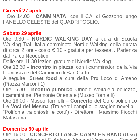
Giovedì 27 aprile
- Ore 14.00 -
CAMMINATA
con il CAI di Gozzano lungo
l’ANELLO CELESTE del QUADRIFOGLIO.
Sabato 29 aprile
Ore 9.30 -
NORDIC WALKING DAY
a cura di Scuola
Walking Trail Italia camminata Nordic Walking della durata
di circa 2 ore - costo € 10 - gratuita per tesserati. Partenza
dal Parco Neogotico.
Dalle ore 11.30 lezioni gratuite di Nordic Walking.
Ore 12.30 –
Incontro in piazza
, con i camminatori della Via
Francisca e del Cammino di San Carlo.
A seguire:
Street food
a cura della Pro Loco di Ameno
(Piazza Marconi 1)
Ore 15.30 –
Incontro pubblico
: Orme di storia e di bellezza,
i cammini nel Piemonte Orientale (Museo Tornielli)
Ore 18,00 - Museo Tornielli –
Concerto
del Coro polifonico
Le Voci del Mesma
(Tra verdi campi a la stagion novella -
“Polifonia tra chiostri e corti”) - Direttore: Massimo Fiocchi
Malaspina
Domenica 30 aprile
Ore 16.00 -
CONCERTO LANCE CANALES BAND
(USA)