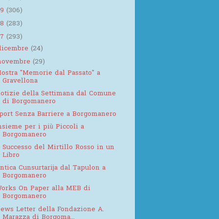
19
(306)
18
(283)
17
(293)
dicembre
(24)
novembre
(29)
ostra "Memorie dal Passato" a
Gravellona
otizie della Settimana dal Comune
di Borgomanero
port Senza Barriere a Borgomanero
nsieme per i più Piccoli a
Borgomanero
l Successo del Mirtillo Rosso in un
Libro
ntica Cunsurtarija dal Tapulon a
Borgomanero
orks On Paper alla MEB di
Borgomanero
ews Letter della Fondazione A.
Marazza di Borgoma...