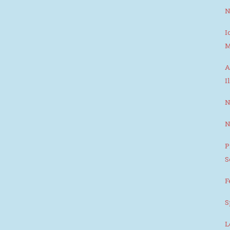
N
I
M
A
I
N
N
P
S
F
S
L