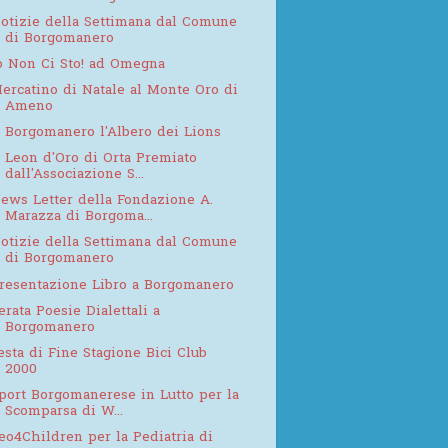
otizie della Settimana dal Comune
di Borgomanero
o Non Ci Sto! ad Omegna
ercatino di Natale al Monte Oro di
Ameno
 Borgomanero l'Albero dei Lions
l Leon d'Oro di Orta Premiato
dall'Associazione S...
ews Letter della Fondazione A.
Marazza di Borgoma...
otizie della Settimana dal Comune
di Borgomanero
resentazione Libro a Borgomanero
erata Poesie Dialettali a
Borgomanero
esta di Fine Stagione Bici Club
2000
port Borgomanerese in Lutto per la
Scomparsa di W...
eo4Children per la Pediatria di