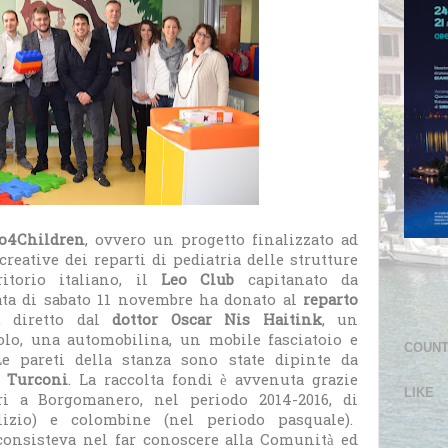
o4Children
, ovvero un progetto finalizzato ad
icreative dei reparti di pediatria delle strutture
ritorio italiano, il
Leo Club
capitanato da
ta di sabato 11 novembre ha donato al
reparto
, diretto dal
dottor Oscar Nis Haitink
, un
volo, una automobilina, un mobile fasciatoio e
COUN
Le pareti della stanza sono state dipinte da
a Turconi
. La raccolta fondi è avvenuta grazie
LIKE
ri a Borgomanero, nel periodo 2014-2016, di
lizio) e colombine (nel periodo pasquale).
o consisteva nel far conoscere alla Comunità ed