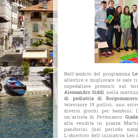
Nell’ambito del programma
Le
allestire e migliorare le sale r
ospedaliere presenti sul ter
Alessandro Siddi
nella mattina
di pediatria di Borgomanero
televisore 19 pollici, uno sci
diversi giochi per bambini. 
un’artista di Pettenasco:
Giad
alla vendita in piazza Marti
pandorini (nel periodo nata
L’obiettivo dell’iniziativa Le