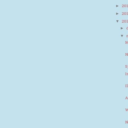
20
►
20
►
20
▼
►
▼
M
N
S
I
I
A
W
N