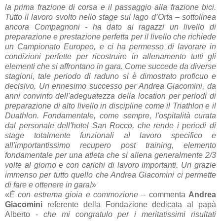
la prima frazione di corsa e il passaggio alla frazione bici.
Tutto il lavoro svolto nello stage sul lago d’Orta – sottolinea
ancora Compagnoni - ha dato ai ragazzi un livello di
preparazione e prestazione perfetta per il livello che richiede
un Campionato Europeo, e ci ha permesso di lavorare in
condizioni perfette per ricostruire in allenamento tutti gli
elementi che si affrontano in gara. Come succede da diverse
stagioni, tale periodo di raduno si è dimostrato proficuo e
decisivo. Un ennesimo successo per Andrea Giacomini, da
anni convinto dell'adeguatezza della location per periodi di
preparazione di alto livello in discipline come il Triathlon e il
Duathlon. Fondamentale, come sempre, l'ospitalità curata
dal personale dell'hotel San Rocco, che rende i periodi di
stage totalmente funzionali al lavoro specifico e
all'importantissimo recupero post training, elemento
fondamentale per una atleta che si allena generalmente 2/3
volte al giorno e con carichi di lavoro importanti. Un grazie
immenso per tutto quello che Andrea Giacomini ci permette
di fare e ottenere in gara!
»
«
È con estrema gioia e commozione
– commenta
Andrea
Giacomini
referente della Fondazione dedicata al papà
Alberto -
che mi congratulo per i meritatissimi risultati