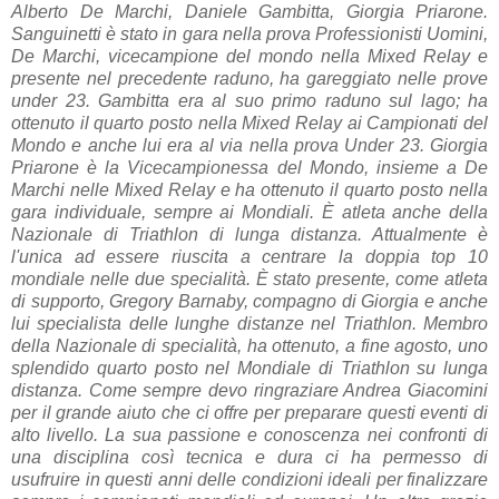
Alberto De Marchi, Daniele Gambitta, Giorgia Priarone.
Sanguinetti è stato in gara nella prova Professionisti Uomini,
De Marchi, vicecampione del mondo nella Mixed Relay e
presente nel precedente raduno, ha gareggiato nelle prove
under 23. Gambitta era al suo primo raduno sul lago; ha
ottenuto il quarto posto nella Mixed Relay ai Campionati del
Mondo e anche lui era al via nella prova Under 23. Giorgia
Priarone è la Vicecampionessa del Mondo, insieme a De
Marchi nelle Mixed Relay e ha ottenuto il quarto posto nella
gara individuale, sempre ai Mondiali. È atleta anche della
Nazionale di Triathlon di lunga distanza. Attualmente è
l'unica ad essere riuscita a centrare la doppia top 10
mondiale nelle due specialità. È stato presente, come atleta
di supporto, Gregory Barnaby, compagno di Giorgia e anche
lui specialista delle lunghe distanze nel Triathlon. Membro
della Nazionale di specialità, ha ottenuto, a fine agosto, uno
splendido quarto posto nel Mondiale di Triathlon su lunga
distanza. Come sempre devo ringraziare Andrea Giacomini
per il grande aiuto che ci offre per preparare questi eventi di
alto livello. La sua passione e conoscenza nei confronti di
una disciplina così tecnica e dura ci ha permesso di
usufruire in questi anni delle condizioni ideali per finalizzare