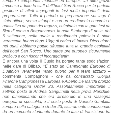
sempre i campionati mondiali ed europei. Un altro grazie
immenso a tutto lo staff dell’hotel San Rocco per la perfetta
gestione di atleti impegnati in fasi molto importanti della
preparazione. Tutto il periodo di preparazione sul lago è
stato ottimo, senza intoppi e con un rendimento concreto e
qualitativo da parte dei ragazzi, culminato con la gara test da
5km di corsa a Borgomanero, la nota Straborgo di notte, del
6 settembre, nella quale il rendimento palesato è stato
veramente buono dopo 10gg di carico di lavoro. Dieci giorni
nei quali abbiamo potuto sfruttare tutta la grande ospitalità
dell’hotel San Rocco. Uno stage pre europeo sicuramente
proficuo e con riscontri incoraggianti
».
E ancora una volta il Cusio ha portato tante soddisfazioni
nelle gare di Bilbao. «
È stato un Campionato Europeo di
Duathlon veramente molto buono per il team azzurro
–
commenta Compagnoni -
che ha consacrato Giorgia
Priarone Campionessa Europea e Alberto De Marchi bronzo
nella categoria Under 23. Assolutamente importante il
settimo posto di Andrea Sanguinetti nella prova Maschile,
non dimenticando che era all'esordio in una rassegna
europea di specialità, e il sesto posto di Daniele Gambitta
sempre nella categoria Under 23, sicuramente condizionato
da un momento sfortunato durante la fase di transizione tra