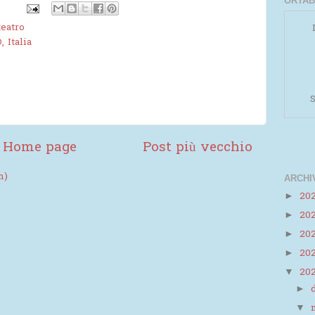
ORTAB
teatro
 Italia
S
Home page
Post più vecchio
m)
ARCHI
20
►
20
►
Powered by
Helplogger
20
►
20
►
20
▼
►
▼