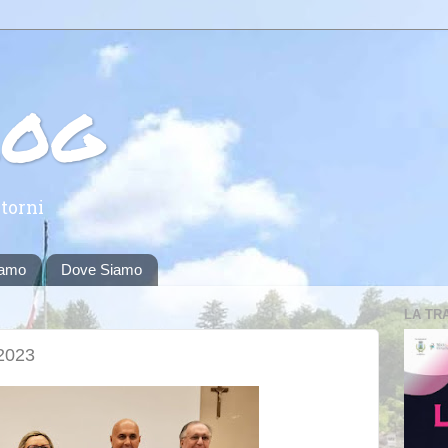
log
torni
iamo
Dove Siamo
LA TR
2023