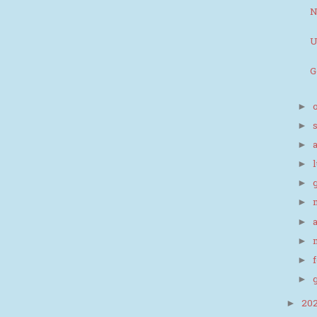
N
U
G
►
►
►
►
►
►
►
►
►
►
20
►