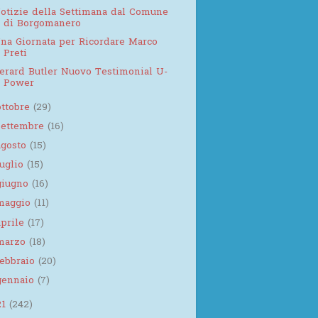
otizie della Settimana dal Comune
di Borgomanero
na Giornata per Ricordare Marco
Preti
erard Butler Nuovo Testimonial U-
Power
ottobre
(29)
settembre
(16)
agosto
(15)
luglio
(15)
giugno
(16)
maggio
(11)
aprile
(17)
marzo
(18)
febbraio
(20)
gennaio
(7)
21
(242)