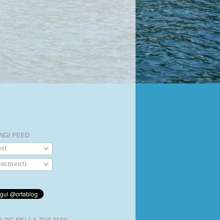
NGI FEED
st
mmenti