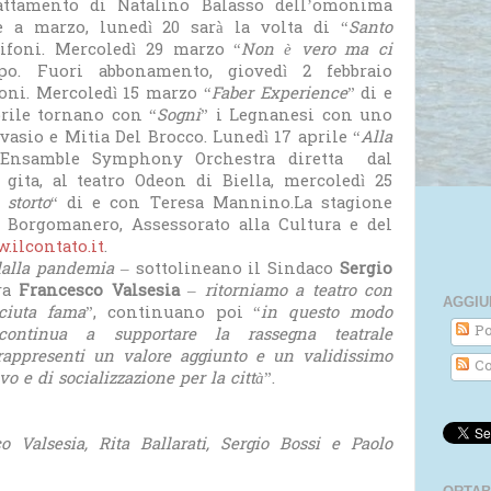
ttamento di Natalino Balasso dell’omonima
 a marzo, lunedì 20 sarà la volta di “
Santo
ifoni. Mercoledì 29 marzo “
Non è vero ma ci
o. Fuori abbonamento, giovedì 2 febbraio
oni. Mercoledì 15 marzo “
Faber Experience
” di e
prile tornano con “
Sogni
” i Legnanesi con uno
asio e Mitia Del Brocco. Lunedì 17 aprile “
Alla
l’Ensamble Symphony Orchestra diretta dal
gita, al teatro Odeon di Biella, mercoledì 25
 storto
“ di e con Teresa Mannino.La stagione
di Borgomanero, Assessorato alla Cultura e del
.ilcontato.it
.
 dalla pandemia
– sottolineano il Sindaco
Sergio
ura
Francesco Valsesia
–
ritorniamo a teatro con
AGGIU
sciuta fama
”, continuano poi “
in questo modo
Po
continua a supportare la rassegna teatrale
appresenti un valore aggiunto e un validissimo
Co
vo e di socializzazione per la città
”.
o Valsesia, Rita Ballarati, Sergio Bossi e Paolo