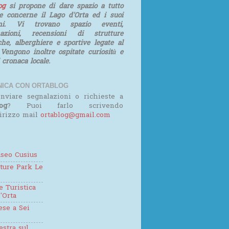
log
si propone di dare spazio a tutto
e concerne il Lago d'Orta ed i suoi
rni. Vi trovano spazio eventi,
mazioni, recensioni di strutture
iche, alberghiere e sportive legate al
 Vengono inoltre ospitate curiosità e
i cronaca locale.
ICA CON ORTABLOG
nviare segnalazioni o richieste a
og
? Puoi farlo scrivendo
dirizzo mail
ortablog@gmail.com
seo Cusius
ture Park Le
 Turistica
'Orta
se a Sei
estra sul