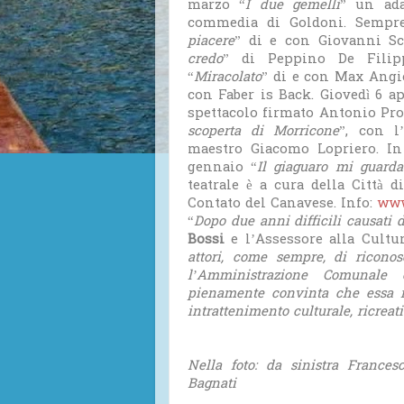
marzo “
I due gemelli
” un ada
commedia di Goldoni. Sempre
piacere
” di e con Giovanni Sc
credo
” di Peppino De Filipp
“
Miracolato
” di e con Max Angi
con Faber is Back. Giovedì 6 a
spettacolo firmato Antonio Prov
scoperta di Morricone
”, con 
maestro Giacomo Lopriero. In 
gennaio “
Il giaguaro mi guarda
teatrale è a cura della Città 
Contato del Canavese. Info:
www
“
Dopo due anni difficili causati
Bossi
e l’Assessore alla Cult
attori, come sempre, di ricono
l’Amministrazione Comunale 
pienamente convinta che essa r
intrattenimento culturale, ricreati
Nella foto: da sinistra Francesc
Bagnati