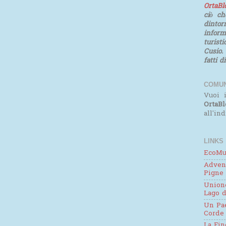
OrtaB
ciò ch
dinto
infor
turist
Cusio.
fatti d
COMUN
Vuoi i
OrtaBl
all'in
LINKS
EcoMu
Adven
Pigne
Unione
Lago d
Un Pae
Corde
La Fin