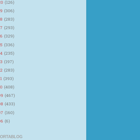
20
(126)
19
(306)
18
(283)
17
(293)
16
(329)
15
(336)
14
(235)
13
(197)
12
(283)
11
(393)
10
(408)
09
(467)
08
(433)
07
(160)
06
(6)
 ORTABLOG