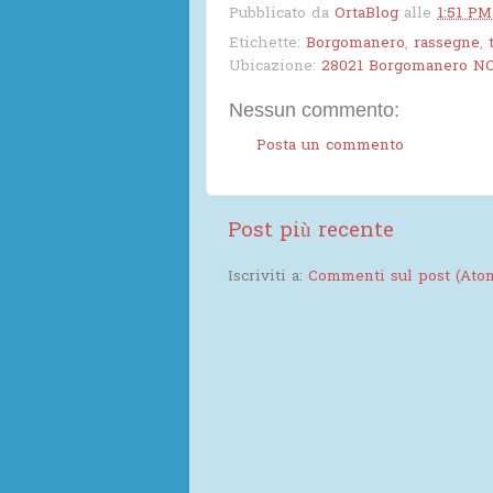
Pubblicato da
OrtaBlog
alle
1:51 PM
Etichette:
Borgomanero
,
rassegne
,
Ubicazione:
28021 Borgomanero NO,
Nessun commento:
Posta un commento
Post più recente
Iscriviti a:
Commenti sul post (Ato