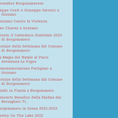
icembre Borgomanerese
eppe Conti e Giuseppe Saronni a
Gozzano
ozzano Contro la Violenza
eo Chavez a Gozzano
ronto il Calendario Dialettale 2023
di Borgomanero
otizie della Settimana dal Comune
di Borgomanero
a Magia del Natale al Parco
Avventura Le Pigne
ommemorazione Partigiani a
Gozzano
otizie della Settimana dal Comune
di Borgomanero
imbi in Piazza a Borgomanero
oncerto Benefico della Fanfara dei
Bersaglieri Tr...
orgomanero in Scena 2022-2023
oetry On The Lake 2022