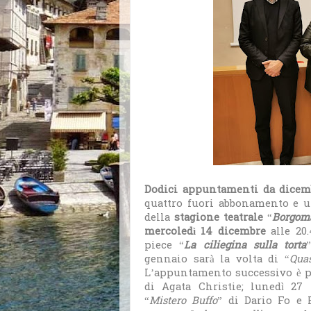
Dodici appuntamenti da dicemb
quattro fuori abbonamento e un
della
stagione teatrale
“
Borgoma
mercoledì 14 dicembre
alle 20
piece “
La ciliegina sulla torta
gennaio sarà la volta di “
Qua
L’appuntamento successivo è pe
di Agata Christie; lunedì 27 
“
Mistero Buffo
” di Dario Fo e 