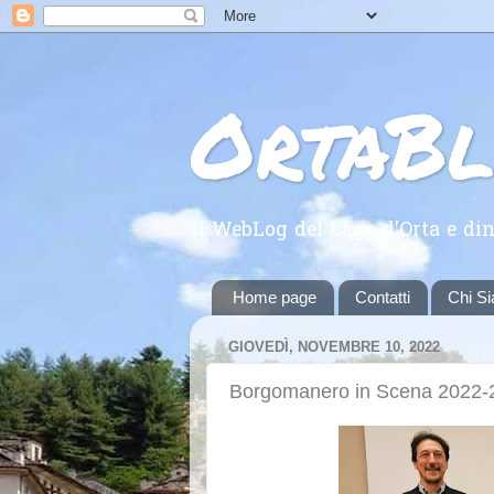
OrtaB
Il WebLog del Lago d'Orta e din
Home page
Contatti
Chi S
GIOVEDÌ, NOVEMBRE 10, 2022
Borgomanero in Scena 2022-