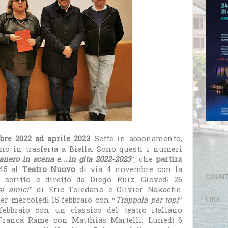
re 2022 ad aprile 2023
. Sette in abbonamento,
o in trasferta a Biella. Sono questi i numeri
nero in scena e…in gita 2022-2023
”, che
partirà
.45 al
Teatro Nuovo
di via 4 novembre con la
COUN
” scritto e diretto da Diego Ruiz. Giovedì 26
si amici
” di Eric Toledano e Olivier Nakache.
r mercoledì 15 febbraio con “
Trappola per topi
”
LIKE
febbraio con un classico del teatro italiano
Franca Rame con Matthias Martelli. Lunedì 6