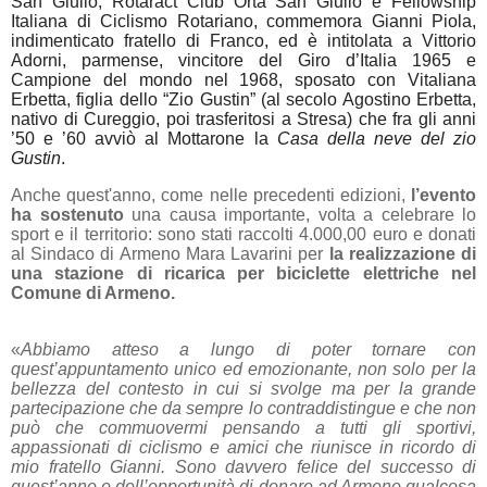
San Giulio, Rotaract Club Orta San Giulio e Fellowship
Italiana di Ciclismo Rotariano, commemora Gianni Piola,
indimenticato fratello di Franco, ed è intitolata a Vittorio
Adorni, parmense, vincitore del Giro d’Italia 1965 e
Campione del mondo nel 1968, sposato con Vitaliana
Erbetta, figlia dello “Zio Gustin” (al secolo Agostino Erbetta,
nativo di Cureggio, poi trasferitosi a Stresa) che fra gli anni
’50 e ’60 avviò al Mottarone la
Casa della neve del zio
Gustin
.
Anche quest'anno, come nelle precedenti edizioni,
l’evento
ha sostenuto
una causa importante, volta a celebrare lo
sport e il territorio: sono stati raccolti 4.000,00 euro e donati
al Sindaco di Armeno Mara Lavarini per
la realizzazione di
una stazione di ricarica per biciclette elettriche nel
Comune di Armeno.
«
Abbiamo atteso a lungo di poter tornare con
quest’appuntamento unico ed emozionante, non solo per la
bellezza del contesto in cui si svolge ma per la grande
partecipazione che da sempre lo contraddistingue e che non
può che commuovermi pensando a tutti gli sportivi,
appassionati di ciclismo e amici che riunisce in ricordo di
mio fratello Gianni. Sono davvero felice del successo di
quest’anno e dell’opportunità di donare ad Armeno qualcosa