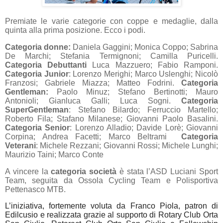
Premiate le varie categorie con coppe e medaglie, dalla
quinta alla prima posizione. Ecco i podi.
Categoria donne:
Daniela Gaggini; Monica Coppo; Sabrina
De Marchi; Stefania Termignoni; Camilla Puricelli.
Categoria Debuttanti
Luca Mazzuero; Fabio Ramponi.
Categoria Junior
: Lorenzo Merighi; Marco Uslenghi; Nicolò
Franzosi; Gabriele Miazza; Matteo Fodrini.
Categoria
Gentleman:
Paolo Minuz; Stefano Bertinotti; Mauro
Antonioli; Gianluca Galli; Luca Sogni.
Categoria
SuperGentleman
: Stefano Bilardo; Ferruccio Martello;
Roberto Fila; Stafano Milanese; Giovanni Paolo Basalini.
Categoria Senior
: Lorenzo Alladio; Davide Lorè; Giovanni
Corpina; Andrea Facetti; Marco Beltrami
Categoria
Veterani
: Michele Rezzani; Giovanni Rossi; Michele Lunghi;
Maurizio Taini; Marco Conte
A vincere la
categoria società
è stata l’ASD Luciani Sport
Team, seguita da Ossola Cycling Team e Polisportiva
Pettenasco MTB.
L’iniziativa, fortemente voluta da Franco Piola, patron di
Edilcusio e realizzata grazie al supporto di Rotary Club Orta