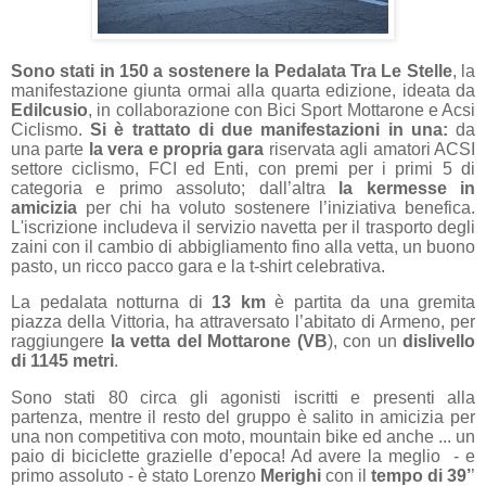
Sono stati in 150 a sostenere la Pedalata Tra Le Stelle
, la
manifestazione giunta ormai alla quarta edizione, ideata da
Edilcusio
, in collaborazione con Bici Sport Mottarone e Acsi
Ciclismo.
Si è trattato di due manifestazioni in una:
da
una parte
la vera e propria gara
riservata agli amatori ACSI
settore ciclismo, FCI ed Enti, con premi per i primi 5 di
categoria e primo assoluto; dall’altra
la kermesse in
amicizia
per chi ha voluto sostenere l’iniziativa benefica.
L'iscrizione includeva il servizio navetta per il trasporto degli
zaini con il cambio di abbigliamento fino alla vetta, un buono
pasto, un ricco pacco gara e la t-shirt celebrativa.
La pedalata notturna di
13 km
è partita da una gremita
pia
zza della Vittoria, ha
attraversato l’abitato di Armeno, per
raggiungere
la vetta del Mottarone (VB
), con un
dislivello
di 1145 metri
.
Sono stati 80 circa gli agonisti iscritti e presenti alla
partenza, mentre il resto del gruppo è salito in amicizia per
una non competitiva con moto, mountain bike ed anche ... un
paio di biciclette grazielle d’epoca! Ad avere la meglio
- e
primo assoluto - è stato Lorenzo
Merighi
con il
tempo di 39’
’