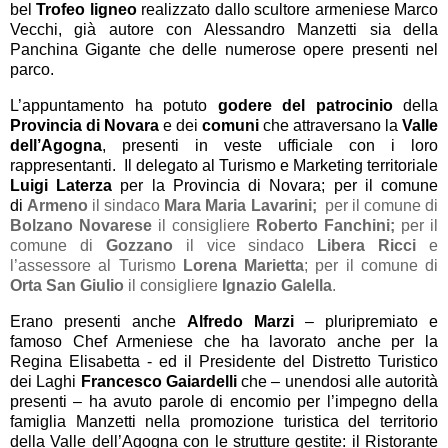
bel
Trofeo ligneo
realizzato dallo scultore armeniese Marco
Vecchi, già autore con Alessandro Manzetti sia della
Panchina Gigante che delle numerose opere presenti nel
parco.
L’appuntamento ha potuto
godere del patrocinio
della
Provincia di Novara
e dei
comuni
che attraversano la
Valle
dell’Agogna
, presenti in veste ufficiale con i loro
rappresentanti.
Il delegato al Turismo e Marketing territoriale
Luigi Laterza
per la Provincia di Novara; per il comune
di
Armeno
il sindaco
Mara Maria Lavarini;
per il comune di
Bolzano Novarese
il consigliere
Roberto Fanchini;
per il
comune di
Gozzano
il vice sindaco
Libera Ricci
e
l’assessore al Turismo
Lorena Marietta
; per il comune di
Orta San Giulio
il consigliere
Ignazio Galella
.
Erano presenti anche
Alfredo Marzi
– pluripremiato e
famoso Chef Armeniese che ha lavorato anche per la
Regina Elisabetta - ed il Presidente del Distretto Turistico
dei Laghi
Francesco Gaiardelli
che – unendosi alle autorità
presenti – ha avuto parole di encomio per l’impegno della
famiglia Manzetti nella promozione turistica del territorio
della Valle dell’Agogna con le strutture gestite: il Ristorante