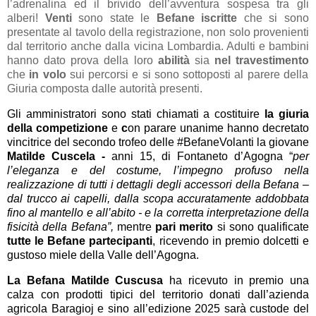
l’adrenalina ed il brivido dell’avventura sospesa tra gli
alberi!
Venti
sono state le
Befane iscritte
che si sono
presentate al tavolo della registrazione, non solo provenienti
dal territorio anche dalla vicina Lombardia. Adulti e bambini
hanno dato prova della loro
abilità
sia
nel travestimento
che
in volo
sui percorsi e si sono sottoposti al parere della
Giuria composta dalle autorità presenti.
Gli amministratori sono stati chiamati a costituire
la giuria
della competizione
e
c
on parare unanime hanno decretato
vincitrice del secondo trofeo delle #BefaneVolanti la giovane
Matilde Cuscela -
anni 15, di
Fontaneto d’Agogna “
per
l’eleganza e del costume, l’impegno profuso nella
realizzazione di tutti i dettagli degli accessori della Befana –
dal trucco ai capelli, dalla scopa accuratamente addobbata
fino al mantello e all’abito - e la corretta interpretazione della
fisicità della Befana”,
mentre
pari merito
si sono qualificate
tutte le
Befane partecipanti
, ricevendo in premio dolcetti e
gustoso miele della Valle dell’Agogna.
La Befana Matilde Cuscusa
ha ricevuto in premio una
calza con prodotti tipici del territorio donati dall’azienda
agricola Baragioj e sino all’edizione 2025 sarà custode del