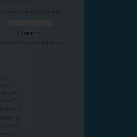
LOG NELLA TUA MAIL
Inserisci il tuo indirizzo mail:
ervizio fornito da
FeedBurner
VIO
26
(98)
agosto
(3)
luglio
(17)
giugno
(20)
maggio
(13)
aprile
(12)
marzo
(9)