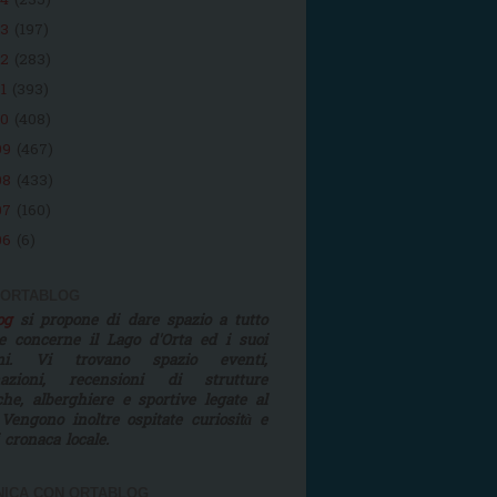
14
(235)
13
(197)
12
(283)
11
(393)
10
(408)
09
(467)
08
(433)
07
(160)
06
(6)
 ORTABLOG
log
si propone di dare spazio a tutto
e concerne il Lago d'Orta ed i suoi
rni. Vi trovano spazio eventi,
mazioni, recensioni di strutture
iche, alberghiere e sportive legate al
 Vengono inoltre ospitate curiosità e
i cronaca locale.
ICA CON ORTABLOG