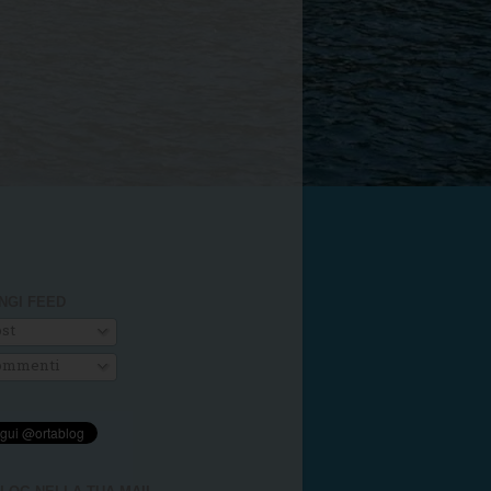
NGI FEED
st
mmenti