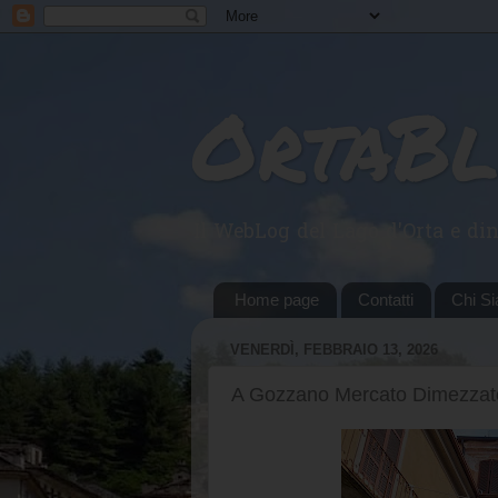
OrtaB
Il WebLog del Lago d'Orta e din
Home page
Contatti
Chi S
VENERDÌ, FEBBRAIO 13, 2026
A Gozzano Mercato Dimezzat