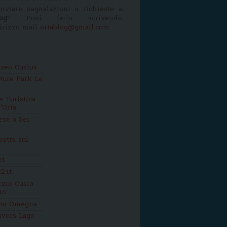
nviare segnalazioni o richieste a
og
? Puoi farlo scrivendo
dirizzo mail
ortablog@gmail.com
seo Cusius
ture Park Le
 Turistica
'Orta
se a Sei
estra sul
et
2.it
zio Cusio
mo
tto Omegna
ivers Lago