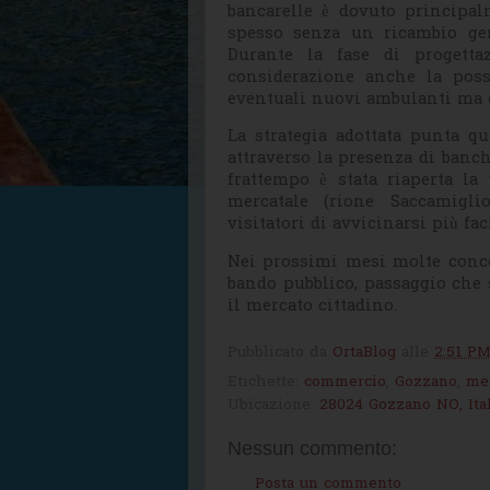
bancarelle è dovuto principal
spesso senza un ricambio gene
Durante la fase di progetta
considerazione anche la possi
eventuali nuovi ambulanti ma q
La strategia adottata punta qu
attraverso la presenza di banch
frattempo è stata riaperta la 
mercatale (rione Saccamiglio
visitatori di avvicinarsi più fa
Nei prossimi mesi molte conc
bando pubblico, passaggio che 
il mercato cittadino.
Pubblicato da
OrtaBlog
alle
2:51 P
Etichette:
commercio
,
Gozzano
,
mer
Ubicazione:
28024 Gozzano NO, Ital
Nessun commento:
Posta un commento