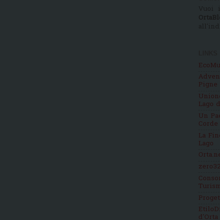
Vuoi i
OrtaBl
all'in
LINKS
EcoMu
Adven
Pigne
Unione
Lago d
Un Pae
Corde
La Fin
Lago
Orta.n
zero32
Consor
Turis
Proge
EtiloD
d'Orta