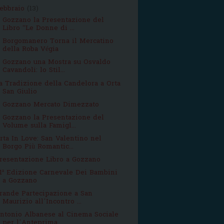
febbraio
(13)
 Gozzano la Presentazione del
Libro “Le Donne di ...
 Borgomanero Torna il Mercatino
della Roba Végia
 Gozzano una Mostra su Osvaldo
Cavandoli: lo Stil...
a Tradizione della Candelora a Orta
San Giulio
 Gozzano Mercato Dimezzato
 Gozzano la Presentazione del
Volume sulla Famigl...
rta In Love: San Valentino nel
Borgo Più Romantic...
resentazione Libro a Gozzano
1ª Edizione Carnevale Dei Bambini
a Gozzano
rande Partecipazione a San
Maurizio all’Incontro ...
ntonio Albanese al Cinema Sociale
per l’Anteprima...