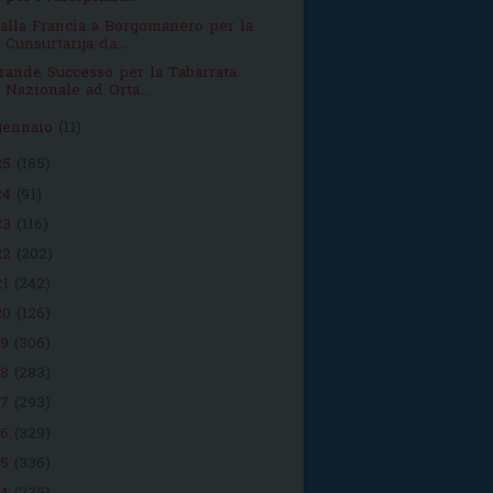
alla Francia a Borgomanero per la
Cunsurtarija da...
rande Successo per la Tabarrata
Nazionale ad Orta...
gennaio
(11)
25
(185)
24
(91)
23
(116)
22
(202)
21
(242)
20
(126)
19
(306)
18
(283)
17
(293)
16
(329)
15
(336)