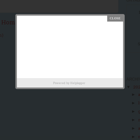
ORTAB
Home page
Post più vecchio
m)
S
ARCHI
Powered by
Helplogger
20
▼
►
►
►
►
►
►