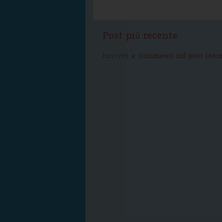
Post più recente
Iscriviti a:
Commenti sul post (Ato