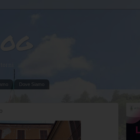
log
torni
iamo
Dove Siamo
LA TR
o