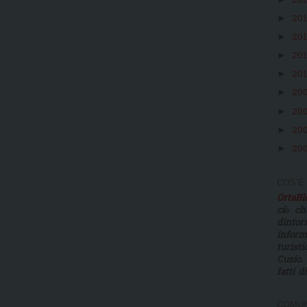
20
20
►
20
►
20
►
20
►
20
►
20
►
20
►
20
►
COS'È
OrtaB
ciò ch
dinto
infor
turist
Cusio.
fatti d
COMUN