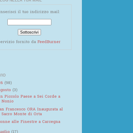
LOG NELLA TUA MAIL
Inserisci il tuo indirizzo mail:
ervizio fornito da
FeedBurner
VIO
26
(98)
agosto
(3)
n Piccolo Paese a Sei Corde a
Nonio
an Francesco ORA Inaugurata al
Sacro Monte di Orta
onne alle Finestre a Carcegna
luglio
(17)