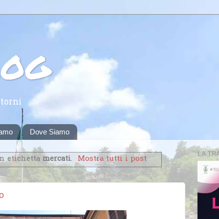
log
torni
iamo
Dove Siamo
LA TR
on etichetta
mercati
.
Mostra tutti i post
o