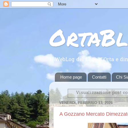
OrtaB
Il WebLog del Lago d'Orta e din
Home page
Contatti
Chi S
Visualizzazione post c
VENERDÌ, FEBBRAIO 13, 2026
A Gozzano Mercato Dimezzat