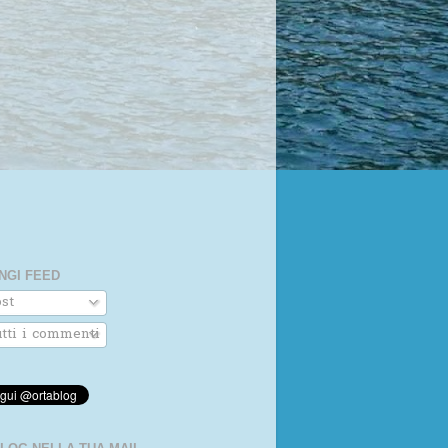
NGI FEED
st
tti i commenti