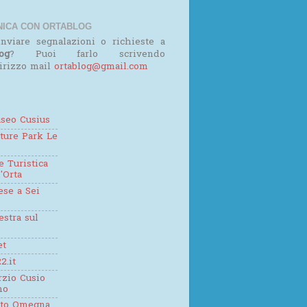
ICA CON ORTABLOG
nviare segnalazioni o richieste a
og
? Puoi farlo scrivendo
dirizzo mail
ortablog@gmail.com
seo Cusius
ture Park Le
 Turistica
'Orta
se a Sei
estra sul
et
2.it
zio Cusio
mo
tto Omegna