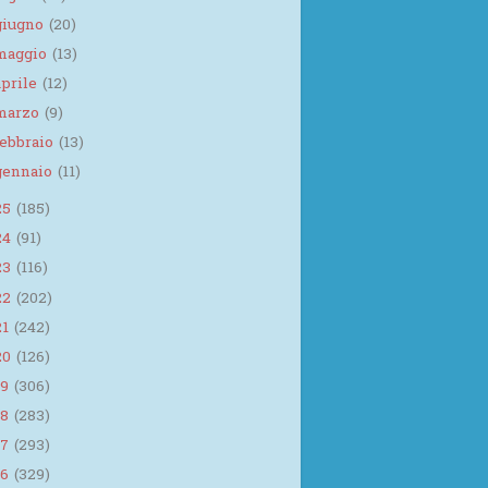
giugno
(20)
maggio
(13)
aprile
(12)
marzo
(9)
febbraio
(13)
gennaio
(11)
25
(185)
24
(91)
23
(116)
22
(202)
21
(242)
20
(126)
19
(306)
18
(283)
17
(293)
16
(329)