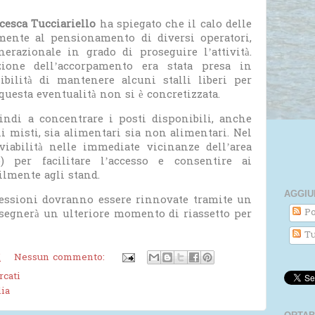
cesca Tucciariello
ha spiegato che il calo delle
mente al pensionamento di diversi operatori,
razionale in grado di proseguire l’attività.
zione dell’accorpamento era stata presa in
bilità di mantenere alcuni stalli liberi per
uesta eventualità non si è concretizzata.
indi a concentrare i posti disponibili, anche
i misti, sia alimentari sia non alimentari. Nel
viabilità nelle immediate vicinanze dell’area
) per facilitare l’accesso e consentire ai
cilmente agli stand.
AGGIU
essioni dovranno essere rinnovate tramite un
Po
segnerà un ulteriore momento di riassetto per
Tu
M
Nessun commento:
cati
ia