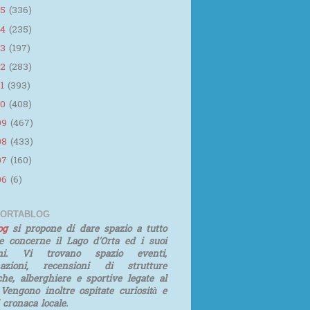
15
(336)
14
(235)
13
(197)
12
(283)
11
(393)
10
(408)
09
(467)
08
(433)
07
(160)
06
(6)
 ORTABLOG
log
si propone di dare spazio a tutto
e concerne il Lago d'Orta ed i suoi
rni. Vi trovano spazio eventi,
mazioni, recensioni di strutture
iche, alberghiere e sportive legate al
 Vengono inoltre ospitate curiosità e
i cronaca locale.