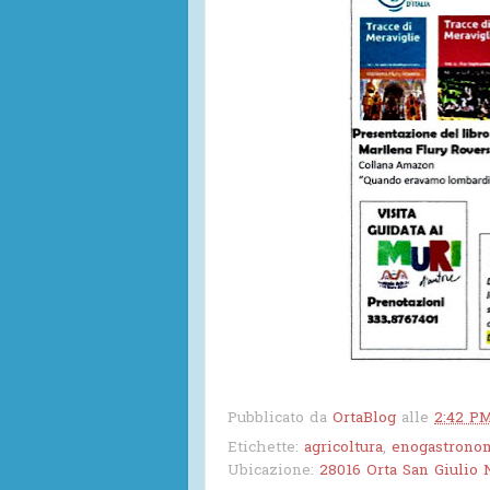
Pubblicato da
OrtaBlog
alle
2:42 P
Etichette:
agricoltura
,
enogastrono
Ubicazione:
28016 Orta San Giulio N