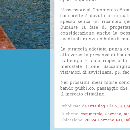
spazi disponibili.
L’assessore al Commercio
Fran
bancarelle è dovuto principal
spesso senza un ricambio gene
Durante la fase di progetta
considerazione anche la possi
eventuali nuovi ambulanti ma q
La strategia adottata punta qu
attraverso la presenza di banch
frattempo è stata riaperta la 
mercatale (rione Saccamiglio
visitatori di avvicinarsi più fa
Nei prossimi mesi molte conc
bando pubblico, passaggio che 
il mercato cittadino.
Pubblicato da
OrtaBlog
alle
2:51 P
Etichette:
commercio
,
Gozzano
,
mer
Ubicazione:
28024 Gozzano NO, Ital