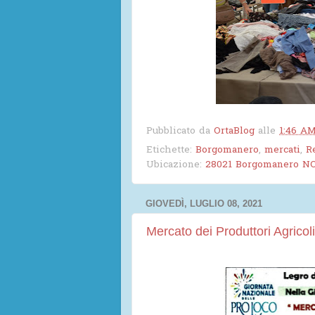
Pubblicato da
OrtaBlog
alle
1:46 A
Etichette:
Borgomanero
,
mercati
,
R
Ubicazione:
28021 Borgomanero NO,
GIOVEDÌ, LUGLIO 08, 2021
Mercato dei Produttori Agricol