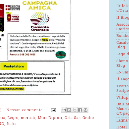
EtiloD
d'Orta
Il Blo
Assoc
Stori
Bomb
Casale
Blog
Lago d
Siamo
Blog
Lo Sm
Il Lag
Teatro
Scalpe
Wildp
B&B M
Mauri
M
Nessun commento:
d'Opag
mia
,
Legro
,
mercati
,
Muri Dipinti
,
Orta San Giulio
Laghi.
O, Italia
Hotel 