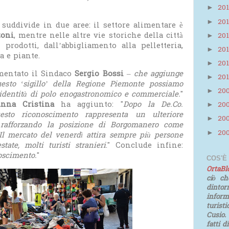
20
►
20
►
 suddivide in due aree: il settore alimentare è
zoni
, mentre nelle altre vie storiche della città
20
►
rodotti, dall’abbigliamento alla pelletteria,
20
►
a e piante.
20
►
entato il Sindaco
Sergio Bossi
–
che aggiunge
20
►
uesto ‘sigillo’ della Regione Piemonte possiamo
20
►
 identità di polo enogastronomico e commerciale.
"
nna Cristina
ha aggiunto: "
Dopo la De.Co.
20
►
esto riconoscimento rappresenta un ulteriore
20
►
, rafforzando la posizione di Borgomanero come
20
►
Il mercato del venerdì attira sempre più persone
tate, molti turisti stranieri
." Conclude infine:
oscimento.
"
COS'È
OrtaB
ciò ch
dinto
infor
turist
Cusio.
fatti d