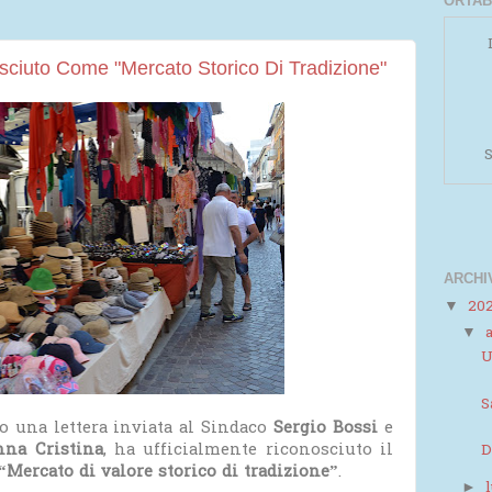
ORTAB
sciuto Come "Mercato Storico Di Tradizione"
S
ARCHI
20
▼
▼
Powered by
Helplogger
U
S
so una lettera inviata al Sindaco
Sergio Bossi
e
nna Cristina
, ha ufficialmente riconosciuto il
D
“Mercato di valore storico di tradizione”
.
►