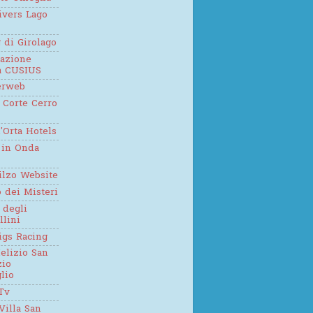
ivers Lago
g di Girolago
iazione
ca CUSIUS
erweb
 Corte Cerro
'Orta Hotels
 in Onda
ilzo Website
o dei Misteri
 degli
llini
igs Racing
elizio San
zio
lio
Tv
Villa San