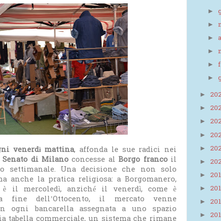
►
►
►
►
►
►
20
►
20
►
20
►
20
►
20
ni venerdì mattina
, affonda le sue radici nei
►
l
Senato di Milano
concesse al
Borgo franco
il
20
►
to settimanale. Una decisione che non solo
20
►
ma anche la pratica religiosa: a Borgomanero,
o è il mercoledì, anziché il venerdì, come è
20
►
la fine dell’Ottocento, il mercato venne
20
►
con ogni bancarella assegnata a uno spazio
20
►
ria tabella commerciale, un sistema che rimane