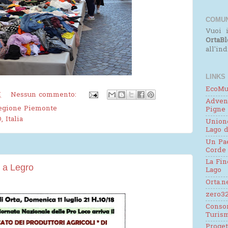
COMUN
Vuoi i
OrtaBl
all'in
LINKS
EcoMu
M
Nessun commento:
Adven
egione Piemonte
Pigne
 Italia
Unione
Lago d
Un Pae
Corde
La Fin
i a Legro
Lago
Orta.n
zero32
Consor
Turis
Proge